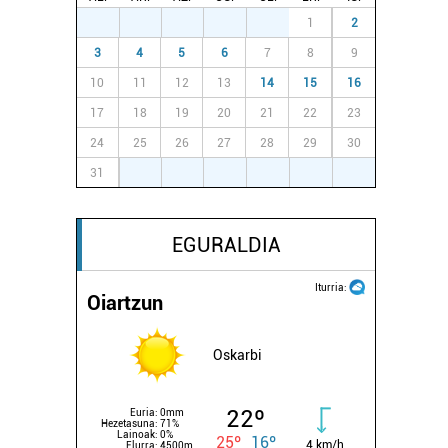
27
28
29
30
31
1
2
3
4
5
6
7
8
9
10
11
12
13
14
15
16
17
18
19
20
21
22
23
24
25
26
27
28
29
30
31
1
2
3
4
5
6
EGURALDIA
Iturria:
Oiartzun
Oskarbi
22º
Euria:
0mm
Hezetasuna:
71%
Lainoak:
0%
25º
16º
4 km/h
Elurra:
4500m