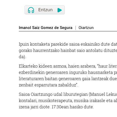
Imanol Saiz Gomez de Segura
Oiartzun
Ipuin kontaketa parekide saioa eskainiko dute dat
gorako haurrentzako hainbat saio antolatu dituzte,
da).
Elkarteko kideen asmoa, haien arabera, “haur lite
ezberdinekin generoaren inguruko hausnarketa proz
literaturaren baitan generoaren gaia lantzeak due
zenbait esparrutara zabalduz”.
Saioa Oiartzungo udal liburutegian (Manuel Lekuo
kontalari, musikoterapeuta, musika irakasle eta a
izena jarri diote. 17:30ean hasiko dute.