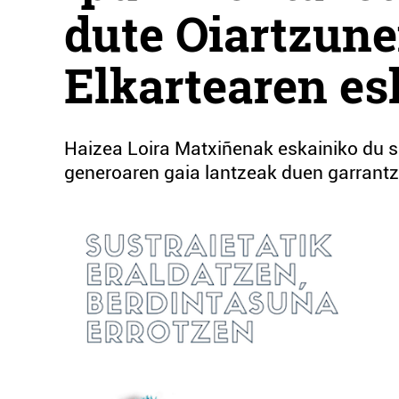
dute Oiartzune
Elkartearen es
Haizea Loira Matxiñenak eskainiko du sa
generoaren gaia lantzeak duen garrantzi