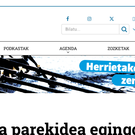
PODKASTAK
AGENDA
ZOZKETAK
AGENDAN PARTE HARTU
a parekidea eging