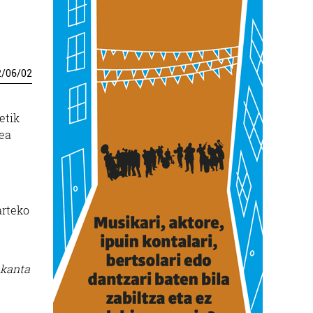
2
/
06
/
02
etik
tea
arteko
 kanta