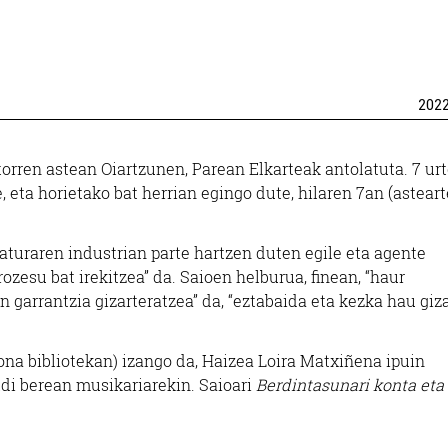
202
orren astean Oiartzunen, Parean Elkarteak antolatuta. 7 urt
 eta horietako bat herrian egingo dute, hilaren 7an (astear
raturaren industrian parte hartzen duten egile eta agente
esu bat irekitzea” da. Saioen helburua, finean, “haur
n garrantzia gizarteratzea” da, “eztabaida eta kezka hau giz
na bibliotekan) izango da, Haizea Loira Matxiñena ipuin
ldi berean musikariarekin. Saioari
Berdintasunari konta eta