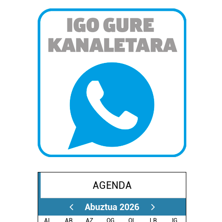
AGENDA
Abuztua 2026
AL.
AR.
AZ.
OG.
OL.
LR.
IG.