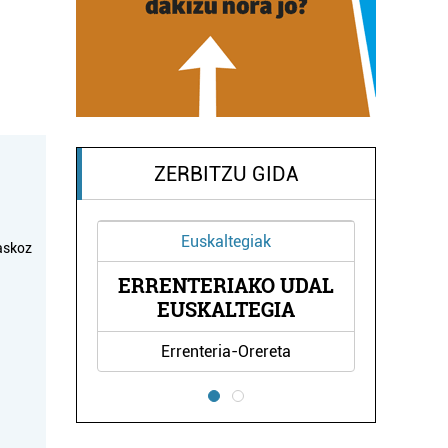
ZERBITZU GIDA
Euskaltegiak
askoz
ERRENTERIAKO UDAL
EUSKALTEGIA
Errenteria-Orereta