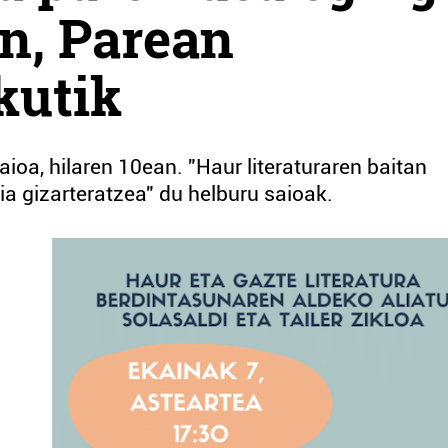
n, Parean
kutik
ioa, hilaren 10ean. "Haur literaturaren baitan
a gizarteratzea" du helburu saioak.