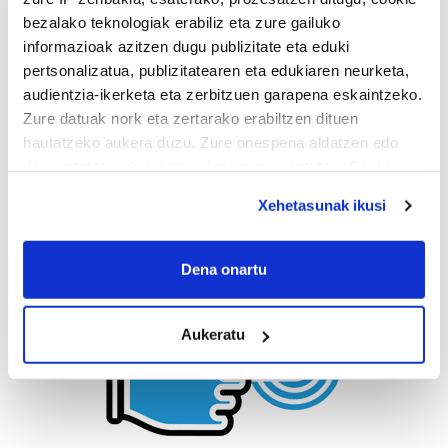
bezalako teknologiak erabiliz eta zure gailuko
informazioak azitzen dugu publizitate eta eduki
pertsonalizatua, publizitatearen eta edukiaren neurketa,
audientzia-ikerketa eta zerbitzuen garapena eskaintzeko.
Zure datuak nork eta zertarako erabiltzen dituen
hautatzeko aukera duzu. Zure onespena aldatzen edo
deuseztatzen ahal duzu edozein momentutan, Cookie
deklaraziotik edo Privacy triggerean klikatuz.
Xehetasunak ikusi
If you allow, we would also like to:
Collect information about your geographical
Dena onartu
location which can be accurate to within several
meters
Aukeratu
Identify your device by actively scanning it for
specific characteristics (fingerprinting)
Find out more about how your personal data is processed
and set your preferences in the
details section
.