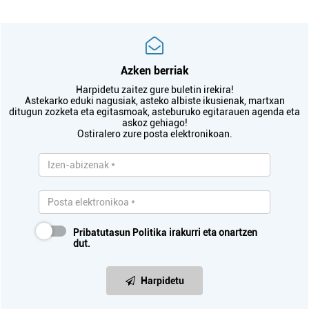
Azken berriak
Harpidetu zaitez gure buletin irekira!
Astekarko eduki nagusiak, asteko albiste ikusienak, martxan
ditugun zozketa eta egitasmoak, asteburuko egitarauen agenda eta
askoz gehiago!
Ostiralero zure posta elektronikoan.
Pribatutasun Politika
irakurri eta onartzen
dut.
Harpidetu