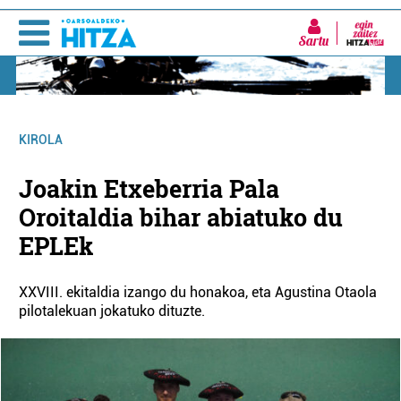
Sartu
KIROLA
Joakin Etxeberria Pala
Oroitaldia bihar abiatuko du
EPLEk
XXVIII. ekitaldia izango du honakoa, eta Agustina Otaola
pilotalekuan jokatuko dituzte.