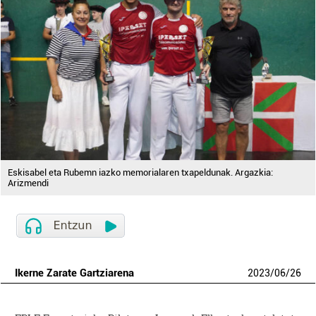
Eskisabel eta Rubemn iazko memorialaren txapeldunak. Argazkia:
Arizmendi
Ikerne Zarate Gartziarena
2023
/
06
/
26