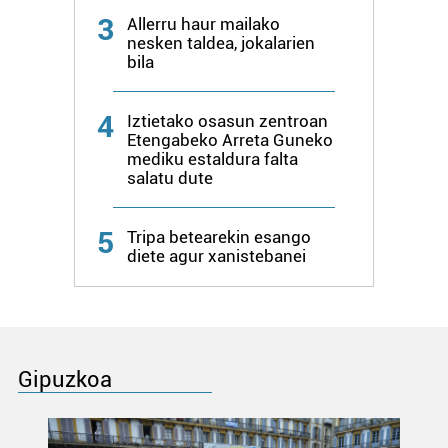
3
Allerru haur mailako
nesken taldea, jokalarien
bila
4
Iztietako osasun zentroan
Etengabeko Arreta Guneko
mediku estaldura falta
salatu dute
5
Tripa betearekin esango
diete agur xanistebanei
Gipuzkoa