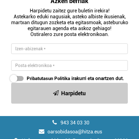
Azken berriak
Harpidetu zaitez gure buletin irekira!
Astekarko eduki nagusiak, asteko albiste ikusienak,
martxan ditugun zozketa eta egitasmoak, asteburuko
egitarauen agenda eta askoz gehiago!
Ostiralero zure posta elektronikoan.
Pribatutasun Politika
irakurri eta onartzen dut.
Harpidetu
943 34 03 30
oarsobidasoa@hitza.eus