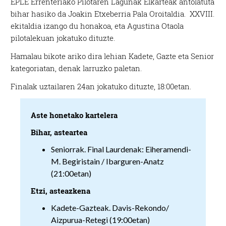
EPLE Errenteriako Pilotaren Lagunak Elkarteak antolatuta
bihar hasiko da Joakin Etxeberria Pala Oroitaldia. XXVIII.
ekitaldia izango du honakoa, eta Agustina Otaola
pilotalekuan jokatuko dituzte.
Hamalau bikote ariko dira lehian Kadete, Gazte eta Senior
kategoriatan, denak larruzko paletan.
Finalak uztailaren 24an jokatuko dituzte, 18:00etan.
Aste honetako kartelera
Bihar, asteartea
Seniorrak. Final Laurdenak: Eiheramendi-
M. Begiristain / Ibarguren-Anatz
(21:00etan)
Etzi, asteazkena
Kadete-Gazteak. Davis-Rekondo/
Aizpurua-Retegi (19:00etan)