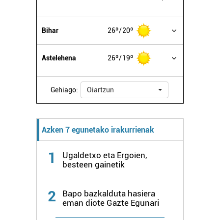
Bihar
26º
20º
Astelehena
26º
19º
Gehiago:
Oiartzun
Azken 7 egunetako irakurrienak
1
Ugaldetxo eta Ergoien,
besteen gainetik
2
Bapo bazkalduta hasiera
eman diote Gazte Egunari