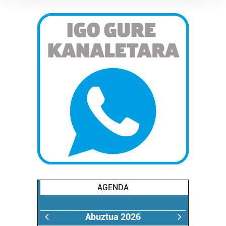
Guk eta gure bazkideek zure datu pertsonalak
prozesatzen ditugu, zure IP zenbakia, besteak beste,
teknologia erabiliz, cookieak adibidez, iragarki eta eduki
pertsonalizatuak eskaintzeko, iragarkiak eta edukia
neurtzeko, jendeari buruzko informazioa biltzeko eta
produktuak garatzeko. Zure datuak nork eta zertarako
erabiltzen dituen hauta dezakezu.
Bazkide batzuek ez dizute baimenik eskatzen, eta beren
interes komertzial legitimoetan babesten dira. Ikusi gure
bazkideen zerrenda, beren ustez zein helburutarako
duten interes legitimoa eta horren aurka nola egin
dezakezun ikusteko.
Lortu zure datu pertsonalak prozesatzeko moduari
AGENDA
buruzko informazio gehiago eta ezarri zure lehentasunak
datuen atalean. Edozein unetan alda edo ken dezakezu
zure baimena Cookieen adierazpenean.
Abuztua 2026