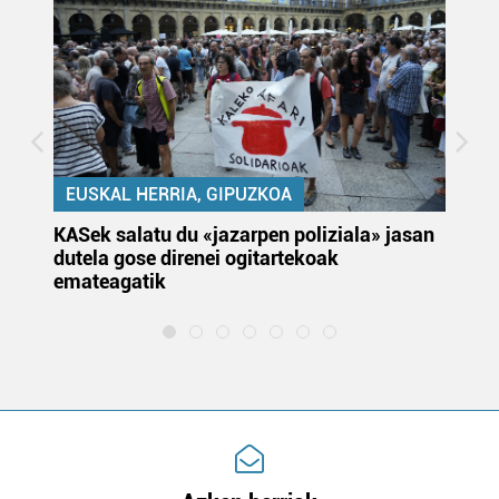
EUSKAL HERRIA, GIPUZKOA
KASek salatu du «jazarpen poliziala» jasan
Pa
dutela gose direnei ogitartekoak
da
emateagatik
«s