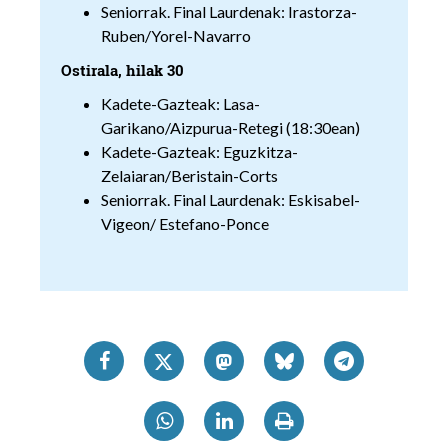
Seniorrak. Final Laurdenak: Irastorza-
Ruben/Yorel-Navarro
Ostirala, hilak 30
Kadete-Gazteak: Lasa-
Garikano/Aizpurua-Retegi (18:30ean)
Kadete-Gazteak: Eguzkitza-
Zelaiaran/Beristain-Corts
Seniorrak. Final Laurdenak: Eskisabel-
Vigeon/ Estefano-Ponce