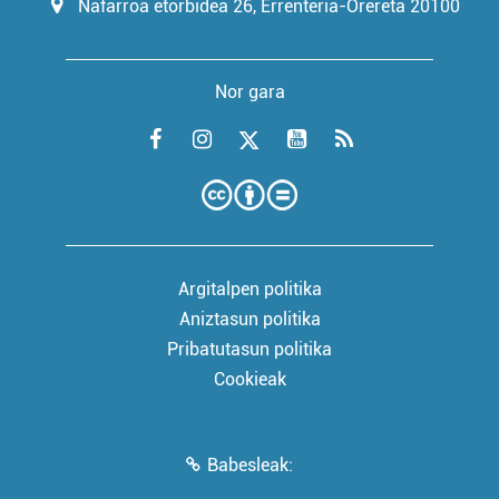
Nafarroa etorbidea 26, Errenteria-Orereta 20100
Nor gara
Argitalpen politika
Aniztasun politika
Pribatutasun politika
Cookieak
Babesleak: