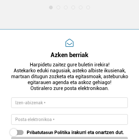
Azken berriak
Harpidetu zaitez gure buletin irekira!
Astekarko eduki nagusiak, asteko albiste ikusienak,
martxan ditugun zozketa eta egitasmoak, asteburuko
egitarauen agenda eta askoz gehiago!
Ostiralero zure posta elektronikoan.
Pribatutasun Politika
irakurri eta onartzen dut.