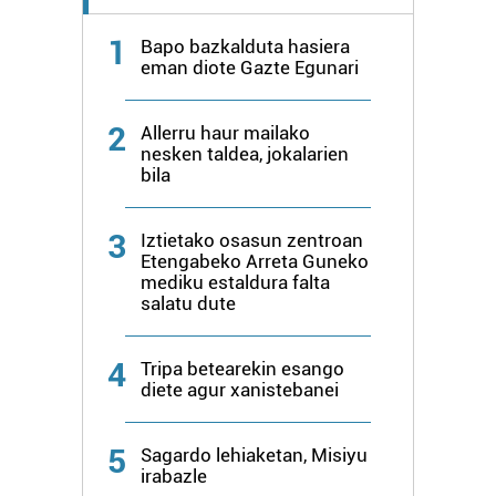
1
Bapo bazkalduta hasiera
eman diote Gazte Egunari
2
Allerru haur mailako
nesken taldea, jokalarien
bila
3
Iztietako osasun zentroan
Etengabeko Arreta Guneko
mediku estaldura falta
salatu dute
4
Tripa betearekin esango
diete agur xanistebanei
5
Sagardo lehiaketan, Misiyu
irabazle