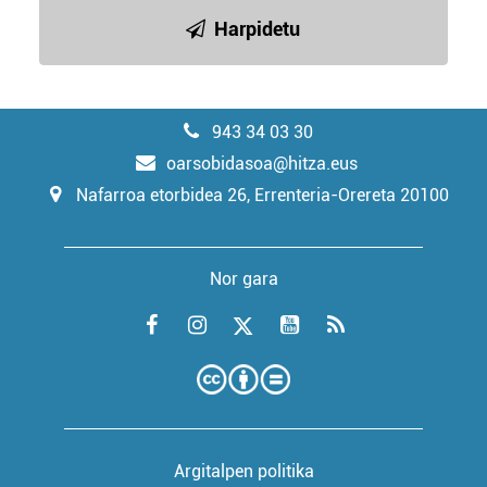
Harpidetu
943 34 03 30
oarsobidasoa@hitza.eus
Nafarroa etorbidea 26, Errenteria-Orereta 20100
Nor gara
Argitalpen politika