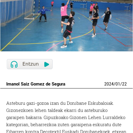
Imanol Saiz Gomez de Segura
2024
/
01
/
22
Asteburu gazi-gozoa izan du Donibane Eskubaloiak.
Gizonezkoen lehen taldeak ekarri du asteburuko
garaipen bakarra. Gipuzkoako Gizonen Lehen Lurraldeko
kategorian, beharrezkoa zuten garaipena eskuratu dute
Eibarren kontra Decotextil Euskadi Donibanekoek, etxean