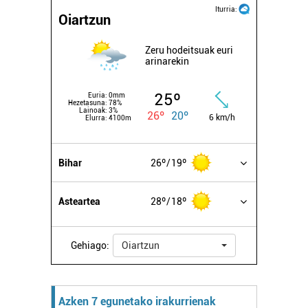
irakurri
Iturria:
Oiartzun
Zeru hodeitsuak euri
arinarekin
25º
Euria:
0mm
Hezetasuna:
78%
Lainoak:
3%
26º
20º
6 km/h
Elurra:
4100m
Bihar
26º
19º
Asteartea
28º
18º
Gehiago:
Oiartzun
Azken 7 egunetako irakurrienak