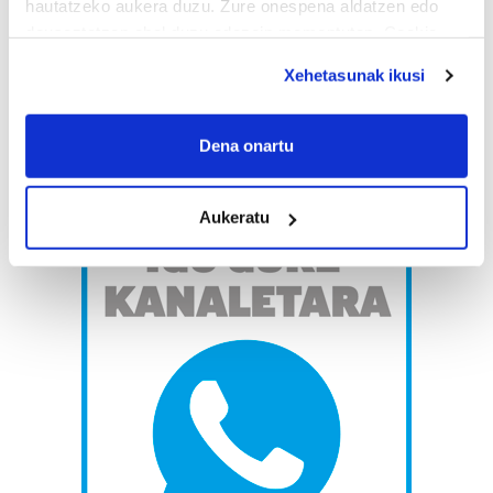
hautatzeko aukera duzu. Zure onespena aldatzen edo
deuseztatzen ahal duzu edozein momentutan, Cookie
deklaraziotik edo Privacy triggerean klikatuz.
Xehetasunak ikusi
If you allow, we would also like to:
Collect information about your geographical
Dena onartu
location which can be accurate to within several
meters
Aukeratu
Identify your device by actively scanning it for
specific characteristics (fingerprinting)
Find out more about how your personal data is processed
and set your preferences in the
details section
.
Guk eta gure bazkideek zure datu pertsonalak
prozesatzen ditugu, zure IP zenbakia, besteak beste,
teknologia erabiliz, cookieak adibidez, iragarki eta eduki
pertsonalizatuak eskaintzeko, iragarkiak eta edukia
neurtzeko, jendeari buruzko informazioa biltzeko eta
produktuak garatzeko. Zure datuak nork eta zertarako