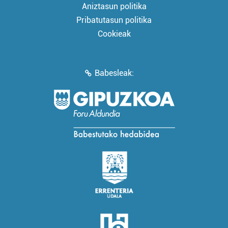
Aniztasun politika
Pribatutasun politika
Cookieak
Babesleak: