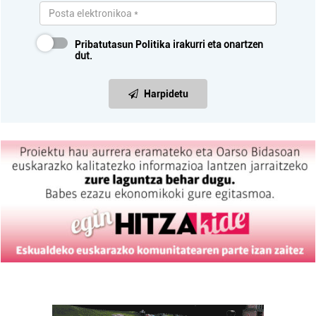
Pribatutasun Politika
irakurri eta onartzen
dut.
Harpidetu