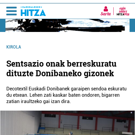
Sartu
KIROLA
Sentsazio onak berreskuratu
dituzte Donibaneko gizonek
Decotextil Euskadi Donibanek garaipen sendoa eskuratu
du etxean. Lehen zati kaskar baten ondoren, bigarren
zatian iraultzeko gai izan dira.