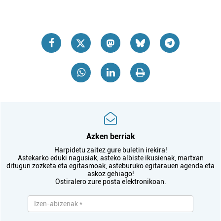
Azken berriak
Harpidetu zaitez gure buletin irekira!
Astekarko eduki nagusiak, asteko albiste ikusienak, martxan
ditugun zozketa eta egitasmoak, asteburuko egitarauen agenda eta
askoz gehiago!
Ostiralero zure posta elektronikoan.