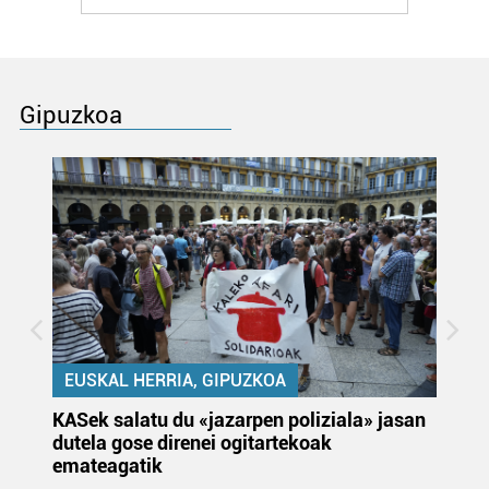
Gipuzkoa
EUSKAL HERRIA, GIPUZKOA
KASek salatu du «jazarpen poliziala» jasan
Pa
dutela gose direnei ogitartekoak
da
emateagatik
«s