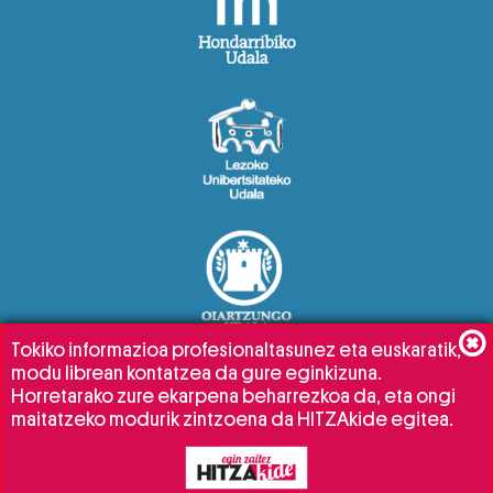
Tokiko informazioa profesionaltasunez eta euskaratik,
modu librean kontatzea da gure eginkizuna.
Horretarako zure ekarpena beharrezkoa da, eta ongi
maitatzeko modurik zintzoena da HITZAkide egitea.