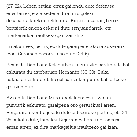
(27-22). Lehen zatian erraz gailendu dute defentsa
eibartarrek, eta atsedenaldira hiru goleko
desabantailarekin heldu dira. Bigarren zatian, berriz,
bertsiorik onena eskaini dute sanjuandarrek, eta
markagailua iraultzeko gai izan dira.
Emakumeek, berriz, ez dute garaipenerako ia aukerarik
izan. Garaipen gogorra jaso dute (34-6).
Bestalde, Donibane Kalaburtzak merituzko berdinketa bat
eskuratu du asteburuan Hernanin (30-30). Buka-
bukaeran eskuratutako gol bati esker puntu bat lortzeko
gai izan dira.
Azkenik, Donibane Mitxintxolak ere ezin izan du
punturik eskuratu, garaipena oso gertu ikusi arren.
Bergararen kontra jokatu dute asteburuko partida, eta 24-
25 bukatu dute, tamalez. Bigarren zatian irudi onagoa
eman arren, ez dira markagailua iraultzeko gai izan.