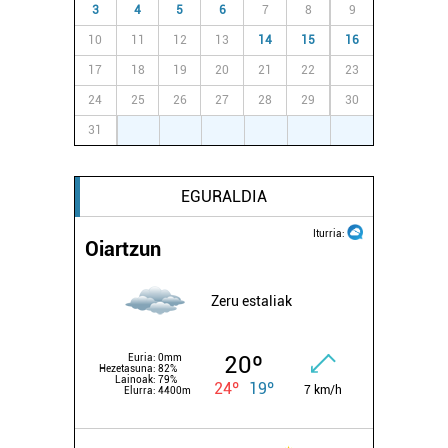
3
4
5
6
7
8
9
10
11
12
13
14
15
16
17
18
19
20
21
22
23
24
25
26
27
28
29
30
31
1
2
3
4
5
6
EGURALDIA
Iturria:
Oiartzun
Zeru estaliak
20º
Euria:
0mm
Hezetasuna:
82%
Lainoak:
79%
24º
19º
7 km/h
Elurra:
4400m