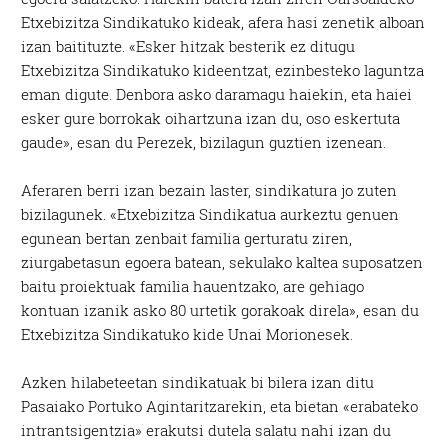
Etxebizitza Sindikatuko kideak, afera hasi zenetik alboan
izan baitituzte. «Esker hitzak besterik ez ditugu
Etxebizitza Sindikatuko kideentzat, ezinbesteko laguntza
eman digute. Denbora asko daramagu haiekin, eta haiei
esker gure borrokak oihartzuna izan du, oso eskertuta
gaude», esan du Perezek, bizilagun guztien izenean.
Aferaren berri izan bezain laster, sindikatura jo zuten
bizilagunek. «Etxebizitza Sindikatua aurkeztu genuen
egunean bertan zenbait familia gerturatu ziren,
ziurgabetasun egoera batean, sekulako kaltea suposatzen
baitu proiektuak familia hauentzako, are gehiago
kontuan izanik asko 80 urtetik gorakoak direla», esan du
Etxebizitza Sindikatuko kide Unai Morionesek.
Azken hilabeteetan sindikatuak bi bilera izan ditu
Pasaiako Portuko Agintaritzarekin, eta bietan «erabateko
intrantsigentzia» erakutsi dutela salatu nahi izan du