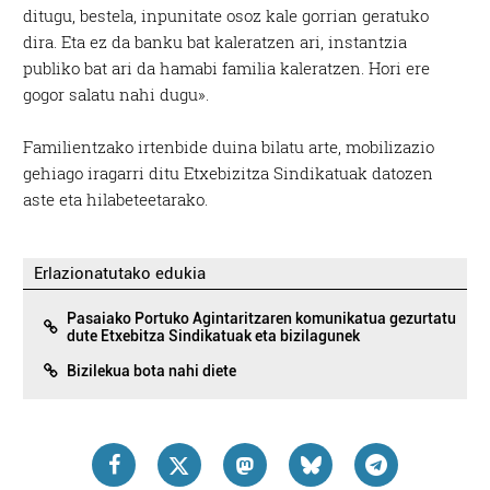
ditugu, bestela, inpunitate osoz kale gorrian geratuko
dira. Eta ez da banku bat kaleratzen ari, instantzia
publiko bat ari da hamabi familia kaleratzen. Hori ere
gogor salatu nahi dugu».
Familientzako irtenbide duina bilatu arte, mobilizazio
gehiago iragarri ditu Etxebizitza Sindikatuak datozen
aste eta hilabeteetarako.
Erlazionatutako edukia
Pasaiako Portuko Agintaritzaren komunikatua gezurtatu
dute Etxebitza Sindikatuak eta bizilagunek
Bizilekua bota nahi diete