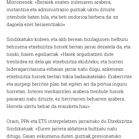
Morionesek: «Beraiek esaten zutenaren arabera,
instantzia eta administrazio guztiak ukitu dituzte
irtenbide baten bila, eta beti ondorioa berbera da: ez
dagoela ezer beraientzako».
Sindikatuko kideen eta aldi berean bizilagunen helburu
behinena etxebizitza horiek bertan jarrai dezatela da, eta
noski, haien egoiliarrak. «Haiek argudiatzen dute
trenbidea ez dela gai etxebizitza ekiditeko, eta horren
bideragarritasuna ezbaian jarrai nahi dugu, azkenean
etxebizitza horiek bertan tokia badaukatelako. Eraberritze
eta aurpegi berritze plan bat egiten ari da portua inguru
horretan. Interes merkantilen arabera trenbide horiek
pasarazi nahi dituzte, ez herritarren beharren arabera.
Horrela ulertu behar da eraisketa hau».
Orain, PPA eta ETS interpelatzen jarraituko du Etxebizitza
Sindikatuak. «Euren jarrera aldatzera bultzatu nahi
ditugu. Gaian eskumena duten guztiak presionatuko