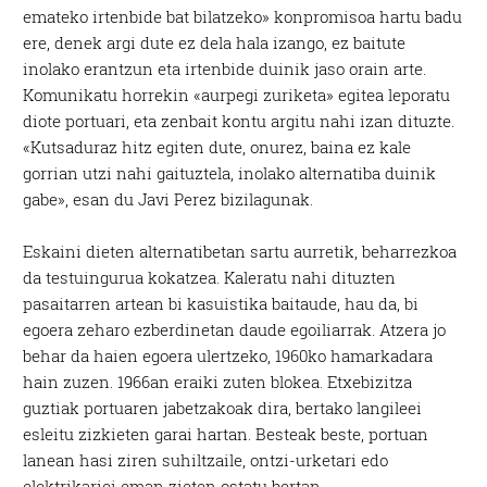
emateko irtenbide bat bilatzeko» konpromisoa hartu badu
ere, denek argi dute ez dela hala izango, ez baitute
inolako erantzun eta irtenbide duinik jaso orain arte.
Komunikatu horrekin «aurpegi zuriketa» egitea leporatu
diote portuari, eta zenbait kontu argitu nahi izan dituzte.
«Kutsaduraz hitz egiten dute, onurez, baina ez kale
gorrian utzi nahi gaituztela, inolako alternatiba duinik
gabe», esan du Javi Perez bizilagunak.
Eskaini dieten alternatibetan sartu aurretik, beharrezkoa
da testuingurua kokatzea. Kaleratu nahi dituzten
pasaitarren artean bi kasuistika baitaude, hau da, bi
egoera zeharo ezberdinetan daude egoiliarrak. Atzera jo
behar da haien egoera ulertzeko, 1960ko hamarkadara
hain zuzen. 1966an eraiki zuten blokea. Etxebizitza
guztiak portuaren jabetzakoak dira, bertako langileei
esleitu zizkieten garai hartan. Besteak beste, portuan
lanean hasi ziren suhiltzaile, ontzi-urketari edo
elektrikariei eman zieten ostatu bertan.