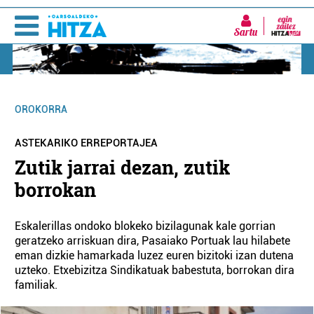
Sartu
OROKORRA
ASTEKARIKO ERREPORTAJEA
Zutik jarrai dezan, zutik
borrokan
Eskalerillas ondoko blokeko bizilagunak kale gorrian
geratzeko arriskuan dira, Pasaiako Portuak lau hilabete
eman dizkie hamarkada luzez euren bizitoki izan dutena
uzteko. Etxebizitza Sindikatuak babestuta, borrokan dira
familiak.