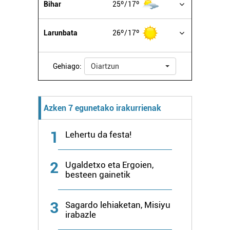
Bihar
25º
17º
Larunbata
26º
17º
Gehiago:
Oiartzun
Azken 7 egunetako irakurrienak
1
Lehertu da festa!
2
Ugaldetxo eta Ergoien,
besteen gainetik
3
Sagardo lehiaketan, Misiyu
irabazle