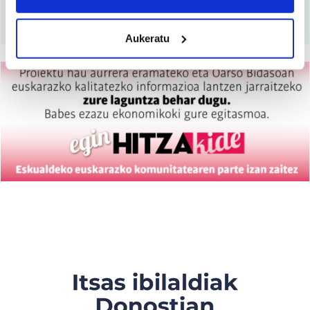
location which can be accurate to within several
Harpidetu
meters
Aukeratu
Identify your device by actively scanning it for
specific characteristics (fingerprinting)
Find out more about how your personal data is processed
and set your preferences in the
details section
.
Guk eta gure bazkideek zure datu pertsonalak
prozesatzen ditugu, zure IP zenbakia, besteak beste,
teknologia erabiliz, cookieak adibidez, iragarki eta eduki
pertsonalizatuak eskaintzeko, iragarkiak eta edukia
neurtzeko, jendeari buruzko informazioa biltzeko eta
produktuak garatzeko. Zure datuak nork eta zertarako
erabiltzen dituen hauta dezakezu.
Bazkide batzuek ez dizute baimenik eskatzen, eta beren
interes komertzial legitimoetan babesten dira. Ikusi gure
bazkideen zerrenda, beren ustez zein helburutarako
duten interes legitimoa eta horren aurka nola egin