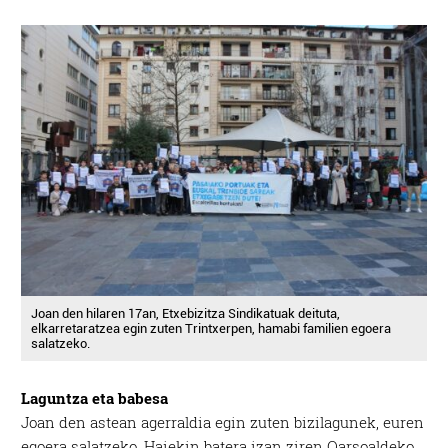
Joan den hilaren 17an, Etxebizitza Sindikatuak deituta,
elkarretaratzea egin zuten Trintxerpen, hamabi familien egoera
salatzeko.
Laguntza eta babesa
Joan den astean agerraldia egin zuten bizilagunek, euren
egoera salatzeko. Haiekin batera izan ziren Oarsoaldeko