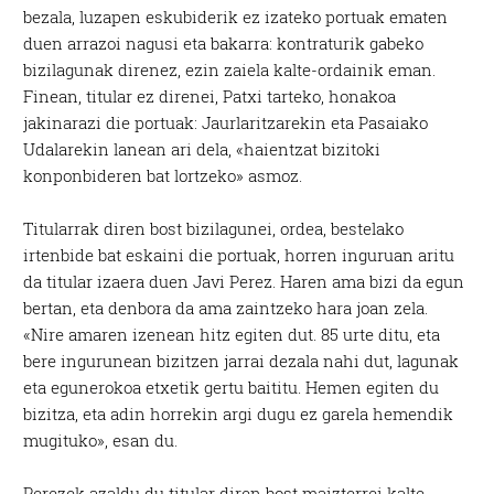
bezala, luzapen eskubiderik ez izateko portuak ematen
duen arrazoi nagusi eta bakarra: kontraturik gabeko
bizilagunak direnez, ezin zaiela kalte-ordainik eman.
Finean, titular ez direnei, Patxi tarteko, honakoa
jakinarazi die portuak: Jaurlaritzarekin eta Pasaiako
Udalarekin lanean ari dela, «haientzat bizitoki
konponbideren bat lortzeko» asmoz.
Titularrak diren bost bizilagunei, ordea, bestelako
irtenbide bat eskaini die portuak, horren inguruan aritu
da titular izaera duen Javi Perez. Haren ama bizi da egun
bertan, eta denbora da ama zaintzeko hara joan zela.
«Nire amaren izenean hitz egiten dut. 85 urte ditu, eta
bere ingurunean bizitzen jarrai dezala nahi dut, lagunak
eta egunerokoa etxetik gertu baititu. Hemen egiten du
bizitza, eta adin horrekin argi dugu ez garela hemendik
mugituko», esan du.
Perezek azaldu du titular diren bost maizterrei kalte-