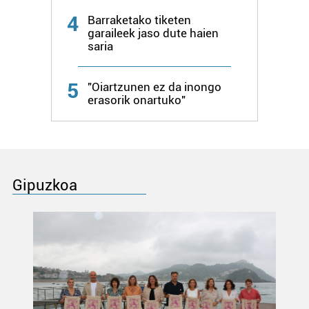
4
Barraketako tiketen
garaileek jaso dute haien
saria
5
"Oiartzunen ez da inongo
erasorik onartuko"
Gipuzkoa