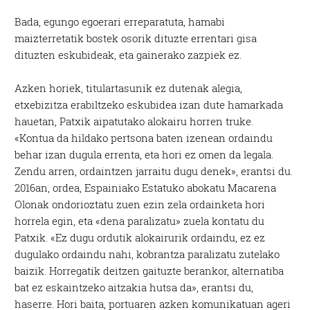
Bada, egungo egoerari erreparatuta, hamabi
maizterretatik bostek osorik dituzte errentari gisa
dituzten eskubideak, eta gainerako zazpiek ez.
Azken horiek, titulartasunik ez dutenak alegia,
etxebizitza erabiltzeko eskubidea izan dute hamarkada
hauetan, Patxik aipatutako alokairu horren truke.
«Kontua da hildako pertsona baten izenean ordaindu
behar izan dugula errenta, eta hori ez omen da legala.
Zendu arren, ordaintzen jarraitu dugu denek», erantsi du.
2016an, ordea, Espainiako Estatuko abokatu Macarena
Olonak ondorioztatu zuen ezin zela ordainketa hori
horrela egin, eta «dena paralizatu» zuela kontatu du
Patxik. «Ez dugu ordutik alokairurik ordaindu, ez ez
dugulako ordaindu nahi, kobrantza paralizatu zutelako
baizik. Horregatik deitzen gaituzte berankor, alternatiba
bat ez eskaintzeko aitzakia hutsa da», erantsi du,
haserre. Hori baita, portuaren azken komunikatuan ageri