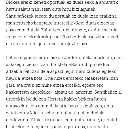
Blokea eraiki zenetik portuak ez duela sekula ardurarik
hartu salatu nahi izan dute hiru bizilagunek.
Santibañezek aipatu du portuak ez duela izan eraikina
mantentzeko benetako interesik: «Argi dugu etxeetaz
paso egin dutela. Zahartzen utzi dituzte, ez dute sekula
inspekzio teknikorik pasa. Etxebizitzak oso zahar daude,
eta gu arduratu gara inbertsio guztietaz».
Lehen egunetik «diru asko xahutu» dutela aitortu du, obra
asko egin behar izan dituztela. «Badirudi proiektua
aitzakia bat izan dela aspaldi egin nahi zutena egiteko,
hau da, etxea bota. Urte luzez erosteko saiakeretan izan
gara, eta orain ez nuke etxea erosiko, egoera oso
kaskarrean dagoelako», aipatu du, amorruz. Santibañez 11
urterekin heldu zen Herrera kaleko blokera haren
gurasoekin, eta orain dela urte batzuk itzuli zen, ama
zaintzera. «Aitortu behar dut ilun ikusten dudala
etorkizuna. Titularrekin hori egin nahi badute, ez dakit
besteekin zer egiteko gai izango diren», erantsi du.