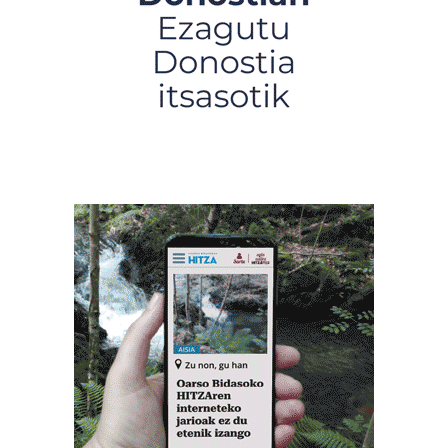
dezakezun ikusteko.
Lortu zure datu pertsonalak prozesatzeko moduari
buruzko informazio gehiago eta ezarri zure lehentasunak
datuen atalean. Edozein unetan alda edo ken dezakezu
zure baimena Cookieen adierazpenean.
Webgune honek cookie propioak eta hirugarrenen cookie-
fitxategiak erabiltzen ditu. Zure esperientzia eta
zerbitzuak hobetzeko asmoz, cookie teknologiaz
baliatzen gara. Ohar hau onartuz gero, teknologia hori
erabiltzeko baimen esplizitua ematen diguzu.
Gehiago
irakurri