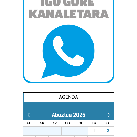
AGENDA
Abuztua 2026
AL.
AR.
AZ.
OG.
OL.
LR.
IG.
27
28
29
30
31
1
2