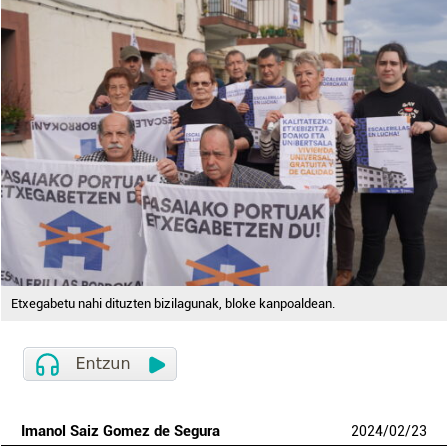
Etxegabetu nahi dituzten bizilagunak, bloke kanpoaldean.
Imanol Saiz Gomez de Segura
2024
/
02
/
23