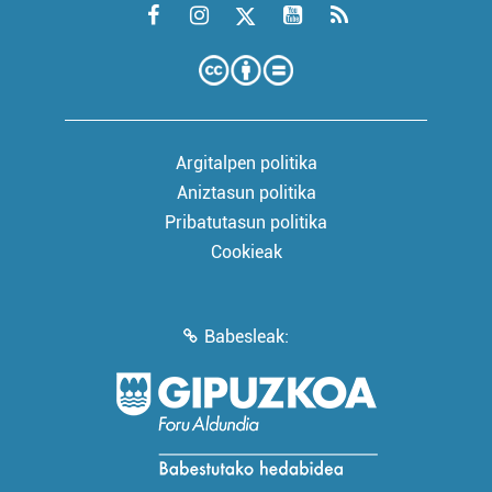
Argitalpen politika
Aniztasun politika
Pribatutasun politika
Cookieak
Babesleak: