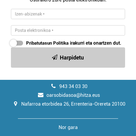
Pribatutasun Politika
irakurri eta onartzen dut.
Harpidetu
943 34 03 30
oarsobidasoa@hitza.eus
Nafarroa etorbidea 26, Errenteria-Orereta 20100
Nor gara