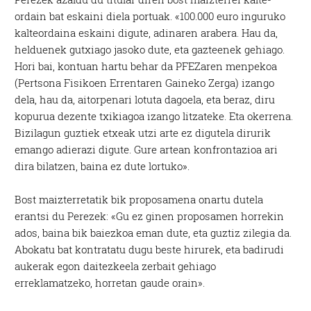
ordain bat eskaini diela portuak. «100.000 euro inguruko
kalteordaina eskaini digute, adinaren arabera. Hau da,
helduenek gutxiago jasoko dute, eta gazteenek gehiago.
Hori bai, kontuan hartu behar da PFEZaren menpekoa
(Pertsona Fisikoen Errentaren Gaineko Zerga) izango
dela, hau da, aitorpenari lotuta dagoela, eta beraz, diru
kopurua dezente txikiagoa izango litzateke. Eta okerrena.
Bizilagun guztiek etxeak utzi arte ez digutela dirurik
emango adierazi digute. Gure artean konfrontazioa ari
dira bilatzen, baina ez dute lortuko».
Bost maizterretatik bik proposamena onartu dutela
erantsi du Perezek: «Gu ez ginen proposamen horrekin
ados, baina bik baiezkoa eman dute, eta guztiz zilegia da.
Abokatu bat kontratatu dugu beste hirurek, eta badirudi
aukerak egon daitezkeela zerbait gehiago
erreklamatzeko, horretan gaude orain».