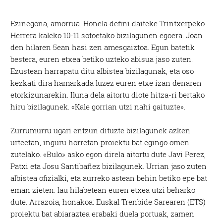
Ezinegona, amorrua. Honela defini daiteke Trintxerpeko
Herrera kaleko 10-11 sotoetako bizilagunen egoera. Joan
den hilaren 5ean hasi zen amesgaiztoa. Egun batetik
bestera, euren etxea betiko uzteko abisua jaso zuten.
Ezustean harrapatu ditu albistea bizilagunak, eta oso
kezkati dira hamarkada luzez euren etxe izan denaren
etorkizunarekin. Iluna dela aitortu diote hitza-ri bertako
hiru bizilagunek. «Kale gorrian utzi nahi gaituzte».
Zurrumurru ugari entzun dituzte bizilagunek azken
urteetan, inguru horretan proiektu bat egingo omen
zutelako. «Bulo» asko egon direla aitortu dute Javi Perez,
Patxi eta Josu Santibañez bizilagunek. Urrian jaso zuten
albistea ofizialki, eta aurreko astean behin betiko epe bat
eman zieten: lau hilabetean euren etxea utzi beharko
dute. Arrazoia, honakoa: Euskal Trenbide Sarearen (ETS)
proiektu bat abiaraztea erabaki duela portuak, zamen