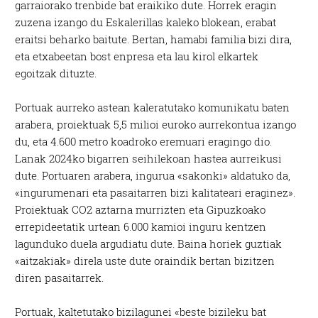
garraiorako trenbide bat eraikiko dute. Horrek eragin
zuzena izango du Eskalerillas kaleko blokean, erabat
eraitsi beharko baitute. Bertan, hamabi familia bizi dira,
eta etxabeetan bost enpresa eta lau kirol elkartek
egoitzak dituzte.
Portuak aurreko astean kaleratutako komunikatu baten
arabera, proiektuak 5,5 milioi euroko aurrekontua izango
du, eta 4.600 metro koadroko eremuari eragingo dio.
Lanak 2024ko bigarren seihilekoan hastea aurreikusi
dute. Portuaren arabera, ingurua «sakonki» aldatuko da,
«ingurumenari eta pasaitarren bizi kalitateari eraginez».
Proiektuak CO2 aztarna murrizten eta Gipuzkoako
errepideetatik urtean 6.000 kamioi inguru kentzen
lagunduko duela argudiatu dute. Baina horiek guztiak
«aitzakiak» direla uste dute oraindik bertan bizitzen
diren pasaitarrek.
Portuak, kaltetutako bizilagunei «beste bizileku bat