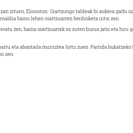
an zituen, Elorsoron. Oiartzungo taldeak bi aukera garbi i
naldia baino lehen oiartzuarren berdinketa iritsi zen.
eratu zen, baina oiartzuarrek ez zuten burua jatsi eta hiru g
rtu eta abantaila murriztea lortu zuen. Partida bukatzeko 
si zen.
Euskaltegiak
Janari prestatuak
ARTZUNGO INTXIXU
OTORDU PLATE
AEK
PRESTATUAK
Oiartzun
Errenteria-Orereta