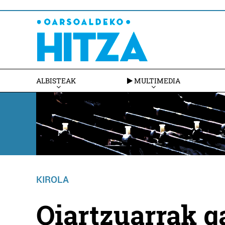
ALBISTEAK
MULTIMEDIA
KIROLA
Oiartzuarrak g