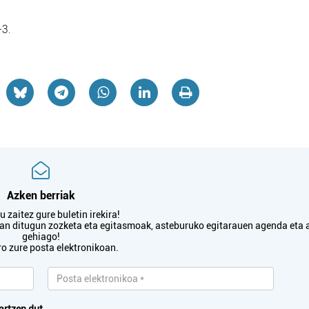
-3.
Azken berriak
 zaitez gure buletin irekira!
txan ditugun zozketa eta egitasmoak, asteburuko egitarauen agenda eta 
gehiago!
ro zure posta elektronikoan.