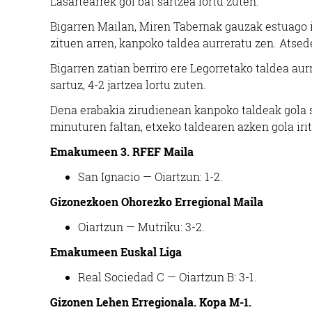
Lasartearrek gol bat sartzea lortu zuten.
Bigarren Mailan, Miren Tabernak gauzak estuago iz
zituen arren, kanpoko taldea aurreratu zen. Atsede
Bigarren zatian berriro ere Legorretako taldea aurr
sartuz, 4-2 jartzea lortu zuten.
Dena erabakia zirudienean kanpoko taldeak gola sa
minuturen faltan, etxeko taldearen azken gola irit
Emakumeen 3. RFEF Maila
Janari prestatuak
San Ignacio — Oiartzun: 1-2.
OTORDU PLATER
OI
Gizonezkoen Ohorezko Erregional Maila
PRESTATUAK
Oiartzun — Mutriku: 3-2.
Errenteria-Orereta
Emakumeen Euskal Liga
Real Sociedad C — Oiartzun B: 3-1.
Gizonen Lehen Erregionala. Kopa M-1.