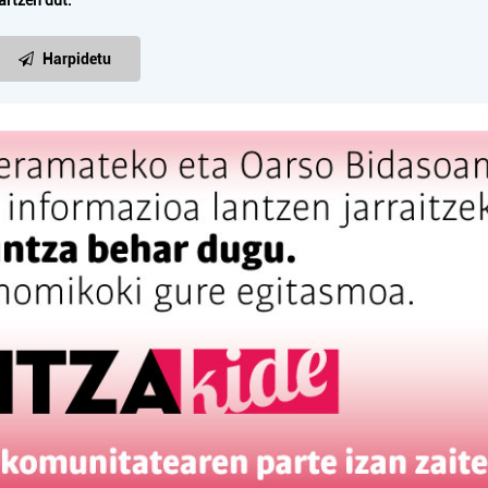
artzen dut.
Harpidetu