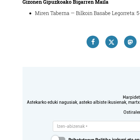
Gizonen Gipuzkoako Bigarren Maila
Miren Taberna — Bilkoin Basabe Legorreta: 5
Harpidetu
Astekarko eduki nagusiak, asteko albiste ikusienak, mar
Ostirale