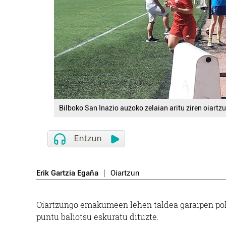
Bilboko San Inazio auzoko zelaian aritu ziren oiartzu
Erik Gartzia Egaña
Oiartzun
Oiartzungo emakumeen lehen taldea garaipen polit
puntu baliotsu eskuratu dituzte.