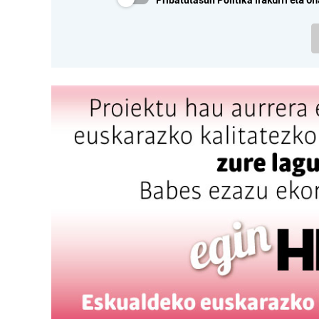
Pribatutasun Politika
irakurri eta on