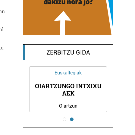
zan
ol
bi
ZERBITZU GIDA
Euskaltegiak
R
OIARTZUNGO INTXIXU
AEK
Oiartzun