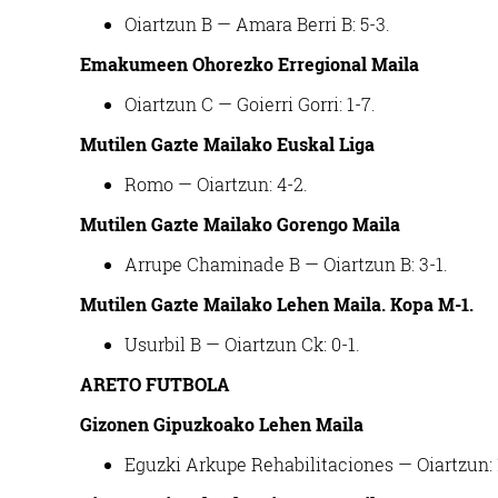
Oiartzun B — Amara Berri B: 5-3.
Emakumeen Ohorezko Erregional Maila
Oiartzun C — Goierri Gorri: 1-7.
Mutilen Gazte Mailako Euskal Liga
Romo — Oiartzun: 4-2.
Mutilen Gazte Mailako Gorengo Maila
Arrupe Chaminade B — Oiartzun B: 3-1.
Mutilen Gazte Mailako Lehen Maila. Kopa M-1.
Usurbil B — Oiartzun Ck: 0-1.
ARETO FUTBOLA
Gizonen Gipuzkoako Lehen Maila
Eguzki Arkupe Rehabilitaciones — Oiartzun: 