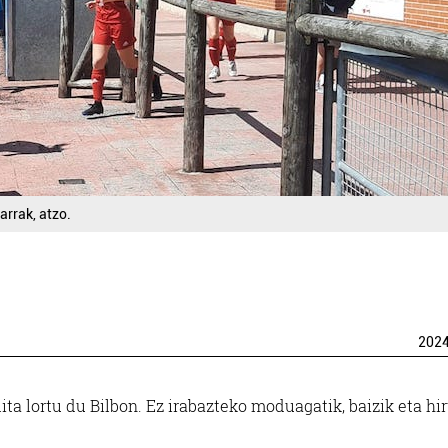
arrak, atzo.
202
a lortu du Bilbon. Ez irabazteko moduagatik, baizik eta hi