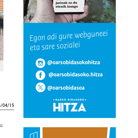
4
/
04
/
15
ru