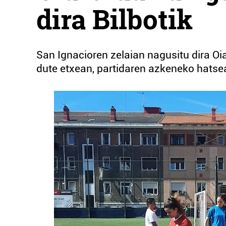
dira Bilbotik
San Ignacioren zelaian nagusitu dira O
dute etxean, partidaren azkeneko hatse