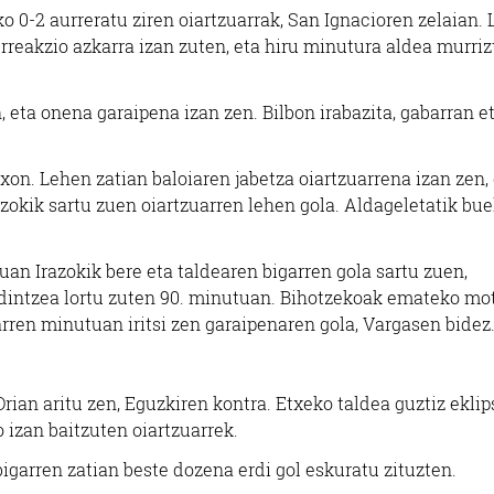
ko 0-2 aurreratu ziren oiartzuarrak, San Ignacioren zelaian. 
erreakzio azkarra izan zuten, eta hiru minutura aldea murriz
, eta onena garaipena izan zen. Bilbon irabazita, gabarran et
xon. Lehen zatian baloiaren jabetza oiartzuarrena izan zen,
azokik sartu zuen oiartzuarren lehen gola. Aldageletatik bue
an Irazokik bere eta taldearen bigarren gola sartu zuen,
rdintzea lortu zuten 90. minutuan. Bihotzekoak emateko mo
ren minutuan iritsi zen garaipenaren gola, Vargasen bidez
rian aritu zen, Eguzkiren kontra. Etxeko taldea guztiz ekli
 izan baitzuten oiartzuarrek.
bigarren zatian beste dozena erdi gol eskuratu zituzten.