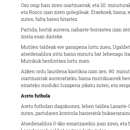
Oso ongi hasi ziren oiartzuarrak, eta 20. minutura
eta Rosco izan ziren golegileak. Etxekoek, baina, 
zuten, falta baten bitartez.
Partida, hortik aurrera, nahaste-borrastea izan zen
zirela esan daiteke.
Mutilen taldeak ere garaipena lortu zuen, Ugaldet
atsedenaldira iritsi baino minutu bat lehenago Ir
Mutrikuk berdintzea lortu zuen.
Azken ordu laurdena kaotikoa izan zen. 80. minutu
oiartzuarrak aurreratzeko, baina mutrikuarrek be
emateko moduko luzapena jokatu zuten, eta seigar
Areto futbola
Areto futbolari dagokionez, lehen taldea Lasarte-O
zuten, partidaren kontrola hasieratik bukaeraraino
Atsedenaldira 0-4ko emaitzarekin joan ziren, eta 