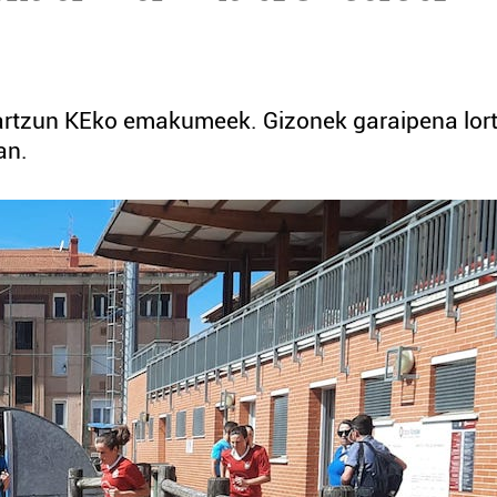
iartzun KEko emakumeek. Gizonek garaipena lor
an.