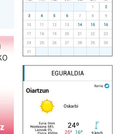
27
28
29
30
31
1
2
3
4
5
6
7
8
9
10
11
12
13
14
15
16
17
18
19
20
21
22
23
24
25
26
27
28
29
30
31
1
2
3
4
5
6
EGURALDIA
Iturria:
Oiartzun
Oskarbi
24º
Euria:
0mm
Hezetasuna:
68%
Lainoak:
0%
25º
16º
9 km/h
Elurra:
4500m