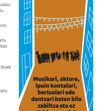
Lizaso
tu
orri
 eta
ltan
tiboak
.
psatu