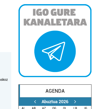
askoz
AGENDA
Abuztua 2026
AL.
AR.
AZ.
OG.
OL.
LR.
IG.