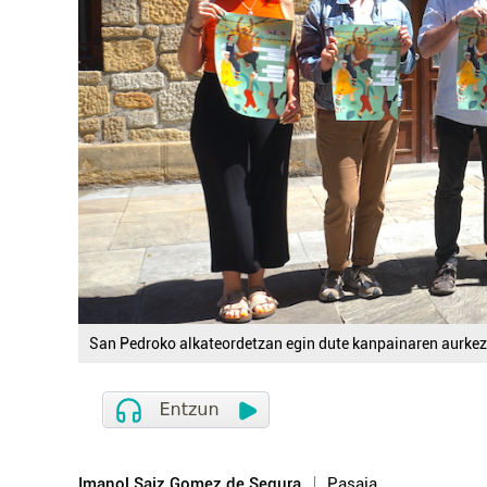
San Pedroko alkateordetzan egin dute kanpainaren aurke
Imanol Saiz Gomez de Segura
Pasaia