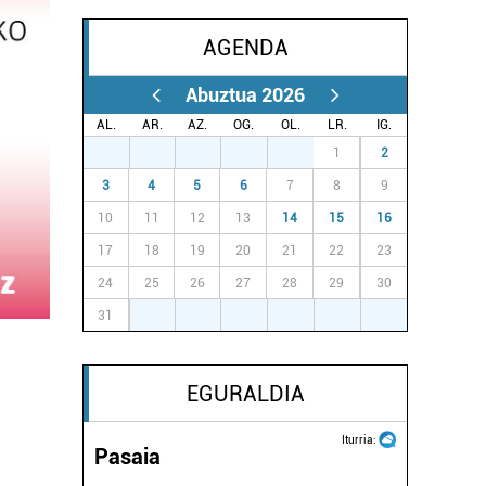
AGENDA
Abuztua 2026
AL.
AR.
AZ.
OG.
OL.
LR.
IG.
27
28
29
30
31
1
2
3
4
5
6
7
8
9
10
11
12
13
14
15
16
17
18
19
20
21
22
23
24
25
26
27
28
29
30
31
1
2
3
4
5
6
EGURALDIA
Iturria:
Pasaia