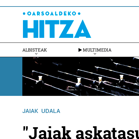
ALBISTEAK
MULTIMEDIA
JAIAK
UDALA
"Jaiak askatas