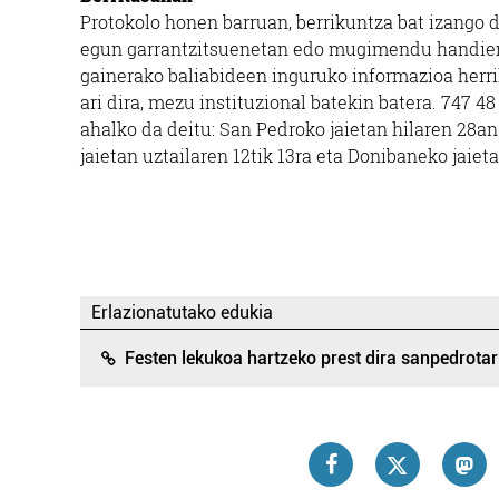
Protokolo honen barruan, berrikuntza bat izango d
Pasaia
egun garrantzitsuenetan edo mugimendu handiene
gainerako baliabideen inguruko informazioa herri
ari dira, mezu instituzional batekin batera. 747 4
ahalko da deitu: San Pedroko jaietan hilaren 28an 
jaietan uztailaren 12tik 13ra eta Donibaneko jaiet
Erlazionatutako edukia
Festen lekukoa hartzeko prest dira sanpedrota