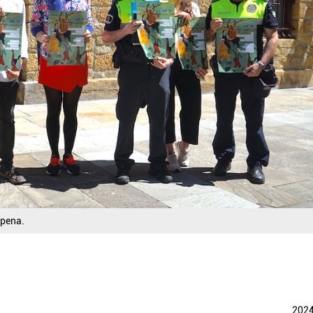
zpena.
202