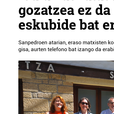
gozatzea ez da 
eskubide bat e
Sanpedroen atarian, eraso matxisten ko
gisa, aurten telefono bat izango da erabi