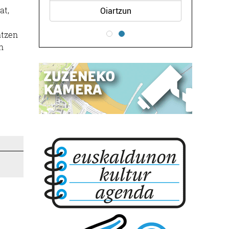
at,
Oiartzun
atzen
n