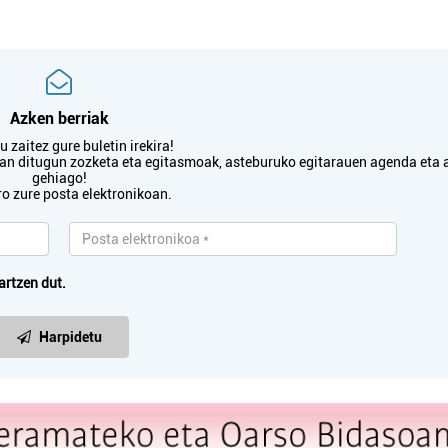
Azken berriak
 zaitez gure buletin irekira!
txan ditugun zozketa eta egitasmoak, asteburuko egitarauen agenda eta 
gehiago!
ro zure posta elektronikoan.
artzen dut.
Harpidetu