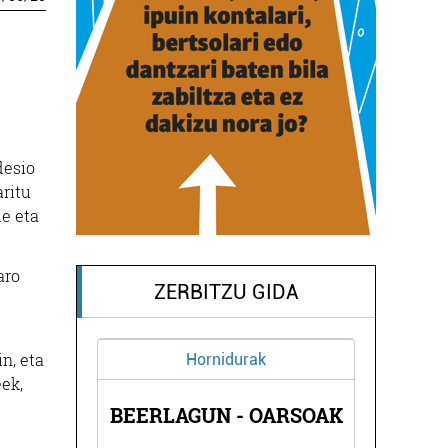
desio
aritu
de eta
aro
ZERBITZU GIDA
n, eta
Hornidurak
eek,
A
BEERLAGUN - OARSOAK