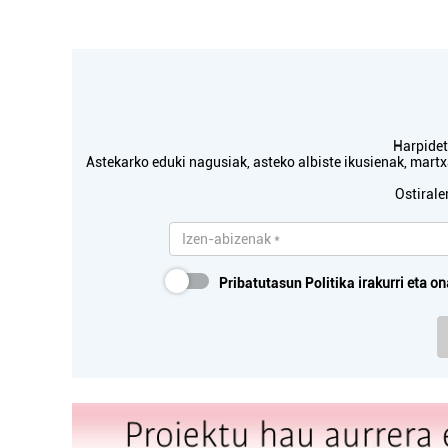
Harpidetu
Astekarko eduki nagusiak, asteko albiste ikusienak, mar
Ostirale
Pribatutasun Politika
irakurri eta on