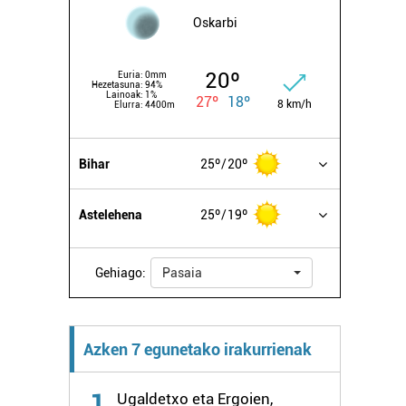
Oskarbi
20º
Euria:
0mm
Hezetasuna:
94%
Lainoak:
1%
27º
18º
8 km/h
Elurra:
4400m
Bihar
25º
20º
Astelehena
25º
19º
Gehiago:
Pasaia
Azken 7 egunetako irakurrienak
1
Ugaldetxo eta Ergoien,