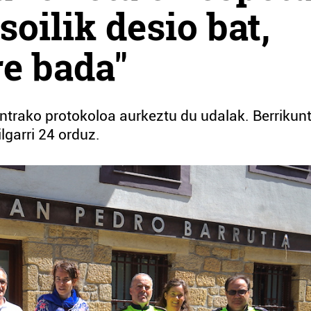
soilik desio bat,
re bada"
ntrako protokoloa aurkeztu du udalak. Berrikun
lgarri 24 orduz.