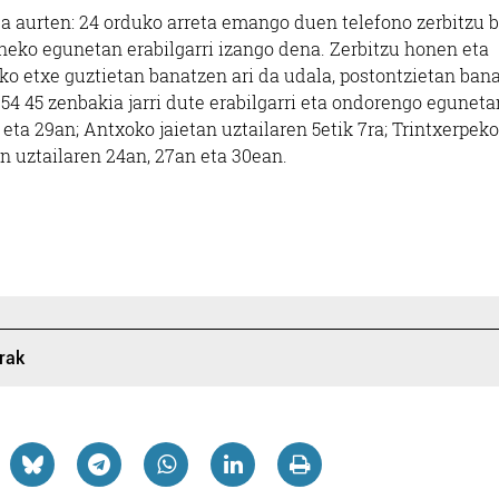
a aurten: 24 orduko arreta emango duen telefono zerbitzu b
Oiartzun
Pasaia
ko egunetan erabilgarri izango dena. Zerbitzu honen eta
ko etxe guztietan banatzen ari da udala, postontzietan ban
8 54 45 zenbakia jarri dute erabilgarri eta ondorengo eguneta
eta 29an; Antxoko jaietan uztailaren 5etik 7ra; Trintxerpeko
an uztailaren 24an, 27an eta 30ean.
rrak