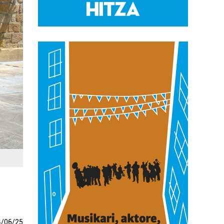
4
/
06
/
25