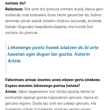
sortzen du?
Belintxon:
Nik uste dut presioa sortzen duela, baina gero
norberak nola eramaten duen beste gauza bat da. Azken
asteetan jende askok ematen dizkizu animoak, jendeak
badaki Segurako txapelketa dagoela, eta horrek beti
sortzen du presioa.
Lehenengo postu honek islatzen du bi urte
hauetan egin dugun lan guztia. Katerin
Artola.
Faboritoen artean zineten arren edozer gerta zitekeen.
Espero zenuten lehenengo postua lortzea?
Artola:
Jakin bagenekien hor ibiliko ginela, lehen bi
postuetan egongo ginela suposatzen genuen, baina ez
genuen espero. Duela lau urte ere irabazi genuen, eta
hurrengo urtean hirugarren postuan geratu ginen;