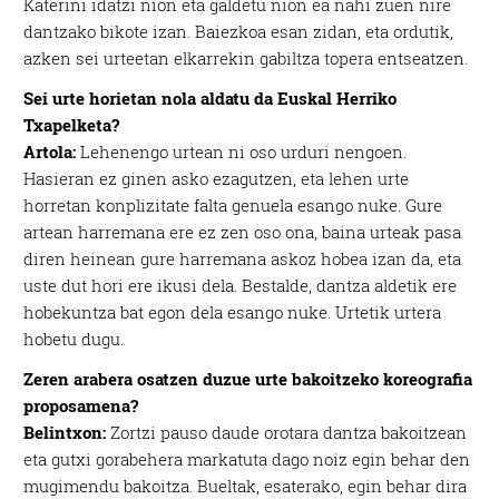
Katerini idatzi nion eta galdetu nion ea nahi zuen nire
dantzako bikote izan. Baiezkoa esan zidan, eta ordutik,
azken sei urteetan elkarrekin gabiltza topera entseatzen.
Sei urte horietan nola aldatu da Euskal Herriko
Txapelketa?
Artola:
Lehenengo urtean ni oso urduri nengoen.
Hasieran ez ginen asko ezagutzen, eta lehen urte
horretan konplizitate falta genuela esango nuke. Gure
artean harremana ere ez zen oso ona, baina urteak pasa
diren heinean gure harremana askoz hobea izan da, eta
uste dut hori ere ikusi dela. Bestalde, dantza aldetik ere
hobekuntza bat egon dela esango nuke. Urtetik urtera
hobetu dugu.
Zeren arabera osatzen duzue urte bakoitzeko koreografia
proposamena?
Belintxon:
Zortzi pauso daude orotara dantza bakoitzean
eta gutxi gorabehera markatuta dago noiz egin behar den
mugimendu bakoitza. Bueltak, esaterako, egin behar dira