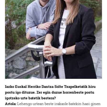
Iazko Euskal Herriko Dantza Solte Txapelketatik hiru
postu igo dituzue. Zer egin duzue horrenbeste postu
igotzeko urte batetik bestera?
Artola:
Lehengo urtean beste irakasle batekin hasi ginen