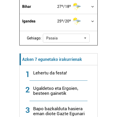
Bihar
27º
18º
Igandea
25º
20º
Gehiago:
Pasaia
Azken 7 egunetako irakurrienak
1
Lehertu da festa!
2
Ugaldetxo eta Ergoien,
besteen gainetik
3
Bapo bazkalduta hasiera
eman diote Gazte Egunari