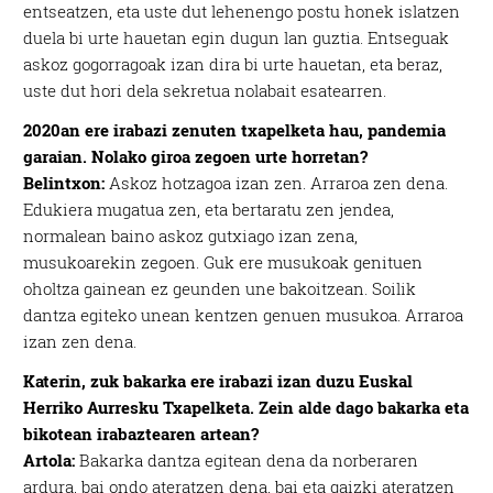
entseatzen, eta uste dut lehenengo postu honek islatzen
duela bi urte hauetan egin dugun lan guztia. Entseguak
askoz gogorragoak izan dira bi urte hauetan, eta beraz,
uste dut hori dela sekretua nolabait esatearren.
2020an ere irabazi zenuten txapelketa hau, pandemia
garaian. Nolako giroa zegoen urte horretan?
Belintxon:
Askoz hotzagoa izan zen. Arraroa zen dena.
Edukiera mugatua zen, eta bertaratu zen jendea,
normalean baino askoz gutxiago izan zena,
musukoarekin zegoen. Guk ere musukoak genituen
oholtza gainean ez geunden une bakoitzean. Soilik
dantza egiteko unean kentzen genuen musukoa. Arraroa
izan zen dena.
Katerin, zuk bakarka ere irabazi izan duzu Euskal
Herriko Aurresku Txapelketa. Zein alde dago bakarka eta
bikotean irabaztearen artean?
Artola:
Bakarka dantza egitean dena da norberaren
ardura, bai ondo ateratzen dena, bai eta gaizki ateratzen