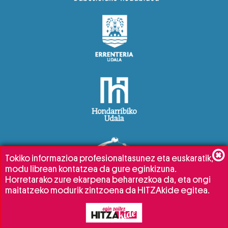
Tokiko informazioa profesionaltasunez eta euskaratik,
modu librean kontatzea da gure eginkizuna.
Horretarako zure ekarpena beharrezkoa da, eta ongi
maitatzeko modurik zintzoena da HITZAkide egitea.