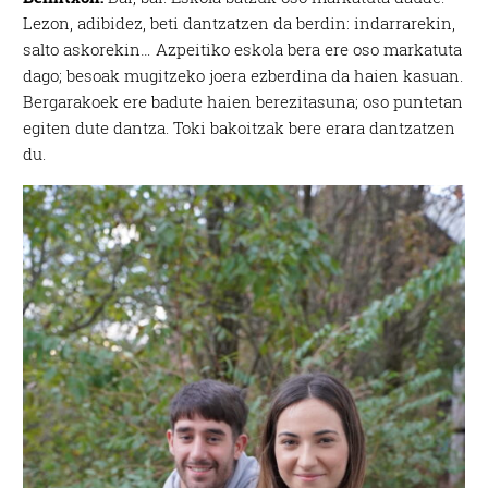
Lezon, adibidez, beti dantzatzen da berdin: indarrarekin,
salto askorekin… Azpeitiko eskola bera ere oso markatuta
dago; besoak mugitzeko joera ezberdina da haien kasuan.
Bergarakoek ere badute haien berezitasuna; oso puntetan
egiten dute dantza. Toki bakoitzak bere erara dantzatzen
du.