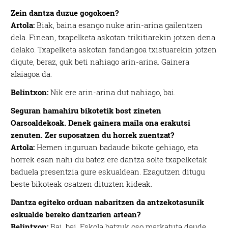
Zein dantza duzue gogokoen?
Artola:
Biak, baina esango nuke arin-arina gailentzen
dela. Finean, txapelketa askotan trikitiarekin jotzen dena
delako. Txapelketa askotan fandangoa txistuarekin jotzen
digute, beraz, guk beti nahiago arin-arina. Gainera
alaiagoa da.
Belintxon:
Nik ere arin-arina dut nahiago, bai.
Seguran hamahiru bikotetik bost zineten
Oarsoaldekoak. Denek gainera maila ona erakutsi
zenuten. Zer suposatzen du horrek zuentzat?
Artola:
Hemen inguruan badaude bikote gehiago, eta
horrek esan nahi du batez ere dantza solte txapelketak
baduela presentzia gure eskualdean. Ezagutzen ditugu
beste bikoteak osatzen dituzten kideak.
Dantza egiteko orduan nabaritzen da antzekotasunik
eskualde bereko dantzarien artean?
Belintxon:
Bai, bai. Eskola batzuk oso markatuta daude.