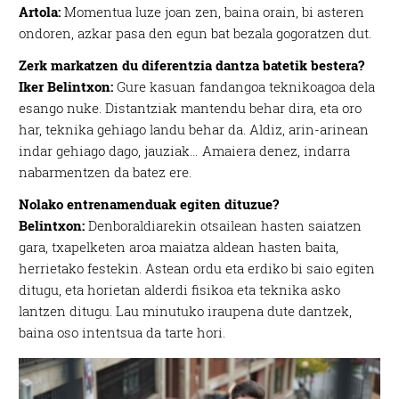
Artola:
Momentua luze joan zen, baina orain, bi asteren
ondoren, azkar pasa den egun bat bezala gogoratzen dut.
Zerk markatzen du diferentzia dantza batetik bestera?
Iker Belintxon:
Gure kasuan fandangoa teknikoagoa dela
esango nuke. Distantziak mantendu behar dira, eta oro
har, teknika gehiago landu behar da. Aldiz, arin-arinean
indar gehiago dago, jauziak… Amaiera denez, indarra
nabarmentzen da batez ere.
Nolako entrenamenduak egiten dituzue?
Belintxon:
Denboraldiarekin otsailean hasten saiatzen
gara, txapelketen aroa maiatza aldean hasten baita,
herrietako festekin. Astean ordu eta erdiko bi saio egiten
ditugu, eta horietan alderdi fisikoa eta teknika asko
lantzen ditugu. Lau minutuko iraupena dute dantzek,
baina oso intentsua da tarte hori.