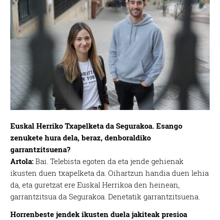
Euskal Herriko Txapelketa da Segurakoa. Esango
zenukete hura dela, beraz, denboraldiko
garrantzitsuena?
Artola:
Bai. Telebista egoten da eta jende gehienak
ikusten duen txapelketa da. Oihartzun handia duen lehia
da, eta guretzat ere Euskal Herrikoa den heinean,
garrantzitsua da Segurakoa. Denetatik garrantzitsuena.
Horrenbeste jendek ikusten duela jakiteak presioa