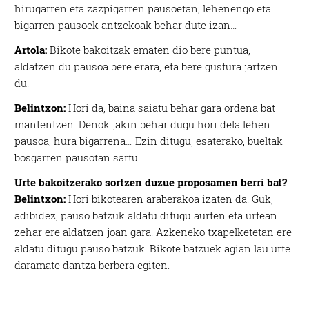
hirugarren eta zazpigarren pausoetan; lehenengo eta
bigarren pausoek antzekoak behar dute izan…
Artola:
Bikote bakoitzak ematen dio bere puntua,
aldatzen du pausoa bere erara, eta bere gustura jartzen
du.
Belintxon:
Hori da, baina saiatu behar gara ordena bat
mantentzen. Denok jakin behar dugu hori dela lehen
pausoa; hura bigarrena… Ezin ditugu, esaterako, bueltak
bosgarren pausotan sartu.
Urte bakoitzerako sortzen duzue proposamen berri bat?
Belintxon:
Hori bikotearen araberakoa izaten da. Guk,
adibidez, pauso batzuk aldatu ditugu aurten eta urtean
zehar ere aldatzen joan gara. Azkeneko txapelketetan ere
aldatu ditugu pauso batzuk. Bikote batzuek agian lau urte
daramate dantza berbera egiten.