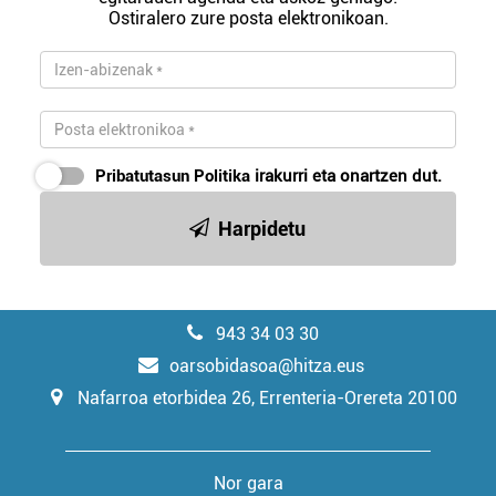
Ostiralero zure posta elektronikoan.
Pribatutasun Politika
irakurri eta onartzen dut.
Harpidetu
943 34 03 30
oarsobidasoa@hitza.eus
Nafarroa etorbidea 26, Errenteria-Orereta 20100
Nor gara