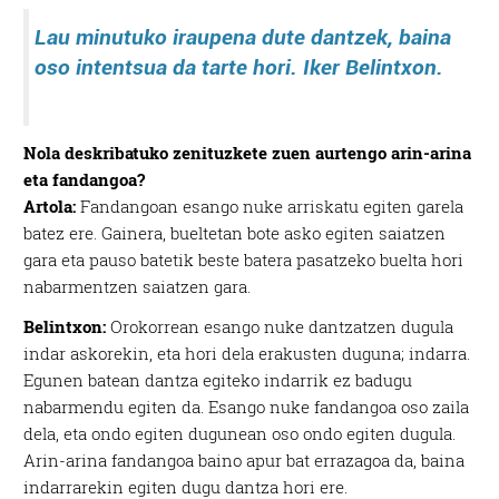
Lau minutuko iraupena dute dantzek, baina
oso intentsua da tarte hori. Iker Belintxon.
Nola deskribatuko zenituzkete zuen aurtengo arin-arina
eta fandangoa?
Artola:
Fandangoan esango nuke arriskatu egiten garela
batez ere. Gainera, bueltetan bote asko egiten saiatzen
gara eta pauso batetik beste batera pasatzeko buelta hori
nabarmentzen saiatzen gara.
Belintxon:
Orokorrean esango nuke dantzatzen dugula
indar askorekin, eta hori dela erakusten duguna; indarra.
Egunen batean dantza egiteko indarrik ez badugu
nabarmendu egiten da. Esango nuke fandangoa oso zaila
dela, eta ondo egiten dugunean oso ondo egiten dugula.
Arin-arina fandangoa baino apur bat errazagoa da, baina
indarrarekin egiten dugu dantza hori ere.