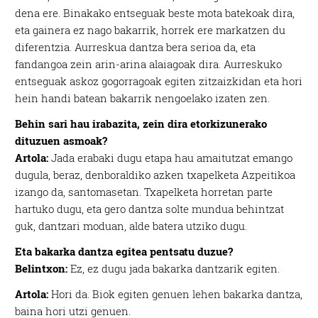
dena ere. Binakako entseguak beste mota batekoak dira,
eta gainera ez nago bakarrik, horrek ere markatzen du
diferentzia. Aurreskua dantza bera serioa da, eta
fandangoa zein arin-arina alaiagoak dira. Aurreskuko
entseguak askoz gogorragoak egiten zitzaizkidan eta hori
hein handi batean bakarrik nengoelako izaten zen.
Behin sari hau irabazita, zein dira etorkizunerako
dituzuen asmoak?
Artola:
Jada erabaki dugu etapa hau amaitutzat emango
dugula, beraz, denboraldiko azken txapelketa Azpeitikoa
izango da, santomasetan. Txapelketa horretan parte
hartuko dugu, eta gero dantza solte mundua behintzat
guk, dantzari moduan, alde batera utziko dugu.
Eta bakarka dantza egitea pentsatu duzue?
Belintxon:
Ez, ez dugu jada bakarka dantzarik egiten.
Artola:
Hori da. Biok egiten genuen lehen bakarka dantza,
baina hori utzi genuen.