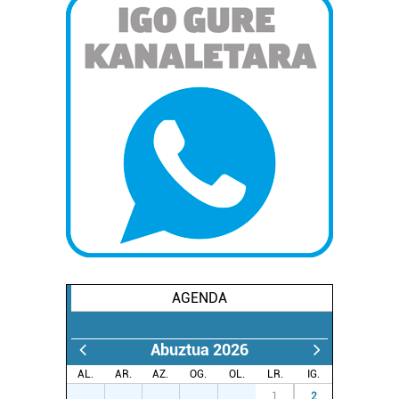
AGENDA
Abuztua 2026
AL.
AR.
AZ.
OG.
OL.
LR.
IG.
27
28
29
30
31
1
2