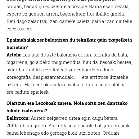
orduan, badakigu edozer dela posible. Baina esan bezala,
espero ez genuen arren, bagenekien hor ibiliko ginela.
Beti dago zalantza; izan daiteke baietz, baina izan daiteke
ezezkoa ere.
Epaimahaiak zer baloratzen du teknikaz gain txapelketa
horietan?
Artola:
Lau atal dituzte balorazio orrian: teknika da bata;
bigarrena, goialdeko mugimendua, hau da, besoak; bestea,
alderdi artistikoa —bikoteak zer eskaintzen duen,
koreografia, desplazamenduak…—, eta erritmoa litzateke
azkena. Hala ere akatsekin osatzen duten beste atal bat
ere badute epaileek.
Oiartzun eta Lezokoak zarete. Nola sortu zen dantzako
bikote izatearena?
Belintxon:
Aurten seigarren urtea egin dugu batera,
2019an hasi ginen. Aurretik beste bikote bat genuen biok,
baina lehenago edo geroago biek utzi zuten. Orduan