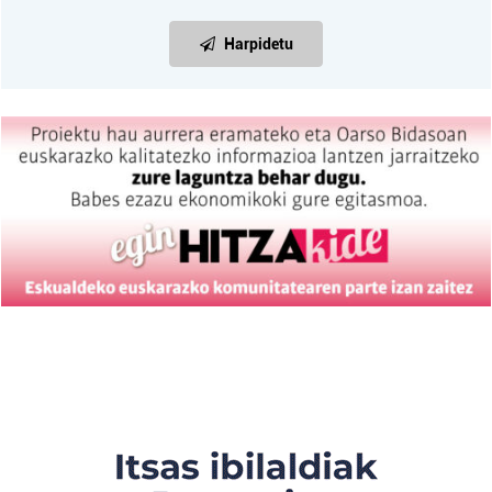
irakurri
Harpidetu