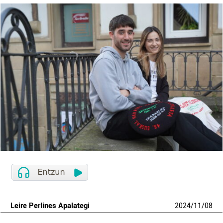
Leire Perlines Apalategi
2024
/
11
/
08