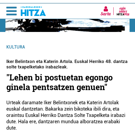
Sartu
KULTURA
Iker Belintxon eta Katerin Artola. Euskal Herriko 48. dantza
solte txapelketako irabazleak.
"Lehen bi postuetan egongo
ginela pentsatzen genuen"
Urteak daramate Iker Belintxonek eta Katerin Artolak
euskal dantzetan. Bakarka zein bikoteka ibili dira, eta
oraintsu Euskal Herriko Dantza Solte Txapelketa irabazi
dute. Hala ere, dantzaren mundua alboratzea erabaki
dute.