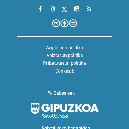
Argitalpen politika
Aniztasun politika
Pribatutasun politika
Cookieak
Babesleak: