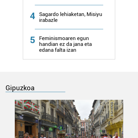
4
Sagardo lehiaketan, Misiyu
irabazle
5
Feminismoaren egun
handian ez da jana eta
edana falta izan
Gipuzkoa