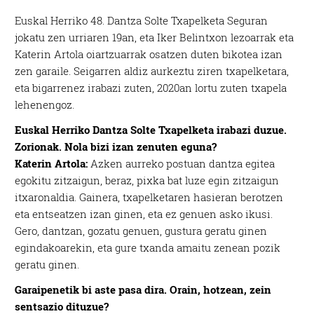
Euskal Herriko 48. Dantza Solte Txapelketa Seguran
jokatu zen urriaren 19an, eta Iker Belintxon lezoarrak eta
Katerin Artola oiartzuarrak osatzen duten bikotea izan
zen garaile. Seigarren aldiz aurkeztu ziren txapelketara,
eta bigarrenez irabazi zuten, 2020an lortu zuten txapela
lehenengoz.
Euskal Herriko Dantza Solte Txapelketa irabazi duzue.
Zorionak. Nola bizi izan zenuten eguna?
Katerin Artola:
Azken aurreko postuan dantza egitea
egokitu zitzaigun, beraz, pixka bat luze egin zitzaigun
itxaronaldia. Gainera, txapelketaren hasieran berotzen
eta entseatzen izan ginen, eta ez genuen asko ikusi.
Gero, dantzan, gozatu genuen, gustura geratu ginen
egindakoarekin, eta gure txanda amaitu zenean pozik
geratu ginen.
Garaipenetik bi aste pasa dira. Orain, hotzean, zein
sentsazio dituzue?