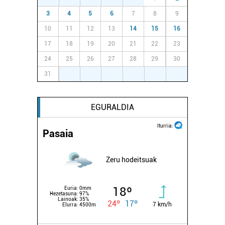
3
4
5
6
7
8
9
10
11
12
13
14
15
16
17
18
19
20
21
22
23
24
25
26
27
28
29
30
31
1
2
3
4
5
6
EGURALDIA
Iturria:
Pasaia
Zeru hodeitsuak
18º
Euria:
0mm
Hezetasuna:
97%
Lainoak:
35%
24º
17º
7 km/h
Elurra:
4500m