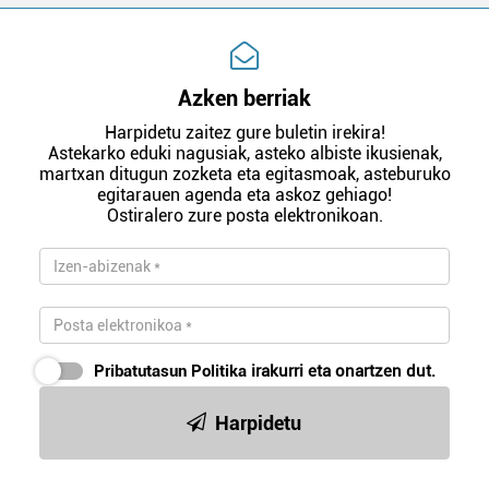
Azken berriak
Harpidetu zaitez gure buletin irekira!
Astekarko eduki nagusiak, asteko albiste ikusienak,
martxan ditugun zozketa eta egitasmoak, asteburuko
egitarauen agenda eta askoz gehiago!
Ostiralero zure posta elektronikoan.
Pribatutasun Politika
irakurri eta onartzen dut.
Harpidetu