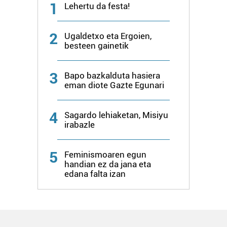
1
Lehertu da festa!
2
Ugaldetxo eta Ergoien,
besteen gainetik
3
Bapo bazkalduta hasiera
eman diote Gazte Egunari
4
Sagardo lehiaketan, Misiyu
irabazle
5
Feminismoaren egun
handian ez da jana eta
edana falta izan