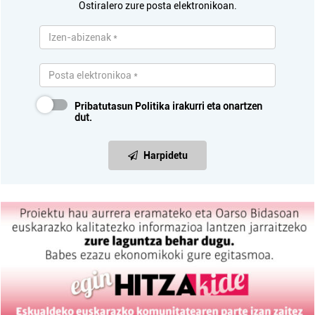
Ostiralero zure posta elektronikoan.
Pribatutasun Politika
irakurri eta onartzen
dut.
Harpidetu