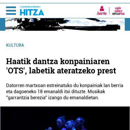
Sartu
KULTURA
Haatik dantza konpainiaren
'OTS', labetik ateratzeko prest
Datorren martxoan estreinatuko du konpainiak lan berria
eta dagoeneko 18 emanaldi itxi dituzte. Musikak
"garrantzia berezia" izango du emanaldietan.