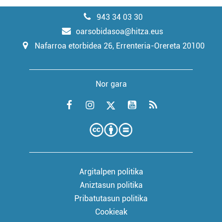
943 34 03 30
oarsobidasoa@hitza.eus
Nafarroa etorbidea 26, Errenteria-Orereta 20100
Nor gara
Argitalpen politika
Aniztasun politika
Pribatutasun politika
Cookieak