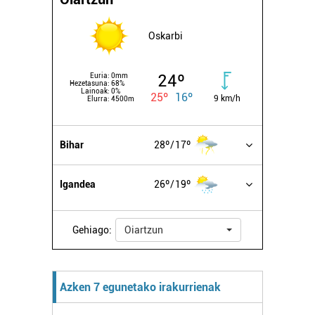
Oskarbi
24º
Euria:
0mm
Hezetasuna:
68%
Lainoak:
0%
25º
16º
9 km/h
Elurra:
4500m
Bihar
28º
17º
Igandea
26º
19º
Gehiago:
Oiartzun
Azken 7 egunetako irakurrienak