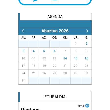
Webgune honek cookie propioak eta hirugarrenen cookie-
fitxategiak erabiltzen ditu. Zure esperientzia eta
AGENDA
zerbitzuak hobetzeko asmoz, cookie teknologiaz
baliatzen gara. Ohar hau onartuz gero, teknologia hori
Abuztua 2026
erabiltzeko baimen esplizitua ematen diguzu.
Gehiago
AL.
AR.
AZ.
OG.
OL.
LR.
IG.
irakurri
27
28
29
30
31
1
2
3
4
5
6
7
8
9
10
11
12
13
14
15
16
17
18
19
20
21
22
23
24
25
26
27
28
29
30
31
1
2
3
4
5
6
EGURALDIA
Iturria:
Oiartzun