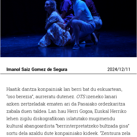
Imanol Saiz Gomez de Segura
2024
/
12
/
11
Haatik dantza konpainiak lan berri bat du eskuartean,
“oso berezia”, aurreratu dutenez.
OTS
izeneko lanari
azken zertzeladak ematen ari da Pasaiako ordezkaritza
zabala duen taldea. Lan hau Herri Gogoa, Euskal Herriko
lehen zigilu diskografikoan islatutako mugimendu
kultural abangoardista “berrinterpretatzeko bultzada gisa”
sortu dela azaldu dute konpainiako kideek. “Zentsura zela