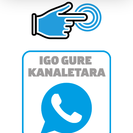
Guk eta gure bazkideek zure datu pertsonalak
prozesatzen ditugu, zure IP zenbakia, besteak beste,
teknologia erabiliz, cookieak adibidez, iragarki eta eduki
pertsonalizatuak eskaintzeko, iragarkiak eta edukia
neurtzeko, jendeari buruzko informazioa biltzeko eta
produktuak garatzeko. Zure datuak nork eta zertarako
erabiltzen dituen hauta dezakezu.
Bazkide batzuek ez dizute baimenik eskatzen, eta beren
interes komertzial legitimoetan babesten dira. Ikusi gure
bazkideen zerrenda, beren ustez zein helburutarako
duten interes legitimoa eta horren aurka nola egin
dezakezun ikusteko.
Lortu zure datu pertsonalak prozesatzeko moduari
buruzko informazio gehiago eta ezarri zure lehentasunak
datuen atalean. Edozein unetan alda edo ken dezakezu
zure baimena Cookieen adierazpenean.