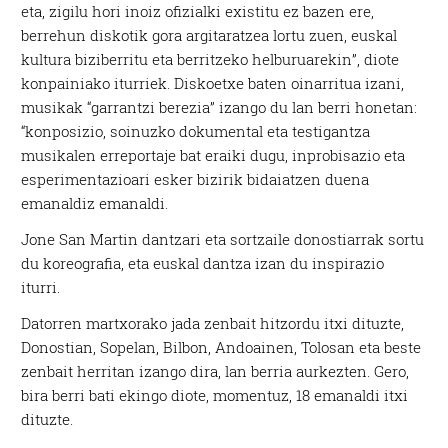
eta, zigilu hori inoiz ofizialki existitu ez bazen ere,
berrehun diskotik gora argitaratzea lortu zuen, euskal
kultura biziberritu eta berritzeko helburuarekin”, diote
konpainiako iturriek. Diskoetxe baten oinarritua izani,
musikak “garrantzi berezia” izango du lan berri honetan:
“konposizio, soinuzko dokumental eta testigantza
musikalen erreportaje bat eraiki dugu, inprobisazio eta
esperimentazioari esker bizirik bidaiatzen duena
emanaldiz emanaldi.
Jone San Martin dantzari eta sortzaile donostiarrak sortu
du koreografia, eta euskal dantza izan du inspirazio
iturri.
Datorren martxorako jada zenbait hitzordu itxi dituzte,
Donostian, Sopelan, Bilbon, Andoainen, Tolosan eta beste
zenbait herritan izango dira, lan berria aurkezten. Gero,
bira berri bati ekingo diote, momentuz, 18 emanaldi itxi
dituzte.