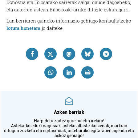
Donostia eta Tolosarako sarrerak salgai daude dagoeneko,
eta datorren astean Bilbokoak jarriko dituzte eskuragarri.
Lan berriaren gaineko informazio gehiago kontsultatzeko
lotura honetara
jo daiteke.
Azken berriak
Harpidetu zaitez gure buletin irekira!
Astekarko eduki nagusiak, asteko albiste ikusienak, martxan
ditugun zozketa eta egitasmoak, asteburuko egitarauen agenda eta
askoz gehiago!