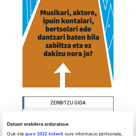
ZERBITZU GIDA
Janari prestatuak
Datuen erabilera arduratsua
Guk eta
gure 1022 kideek
sure informacio pertsonala,