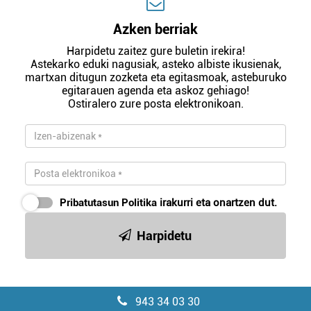
Azken berriak
Harpidetu zaitez gure buletin irekira!
Astekarko eduki nagusiak, asteko albiste ikusienak,
martxan ditugun zozketa eta egitasmoak, asteburuko
egitarauen agenda eta askoz gehiago!
Ostiralero zure posta elektronikoan.
Pribatutasun Politika
irakurri eta onartzen dut.
Harpidetu
943 34 03 30