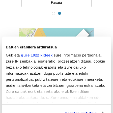
Pasaia
Datuen erabilera arduratsua
Guk eta
gure 1022 kideek
sure informacio pertsonala,
zure IP zenbakia, esaterako, prozesatzen ditugu, cookie
bezalako teknologiak erabiliz eta zure gailuko
informazioak azitzen dugu publizitate eta eduki
pertsonalizatua, publizitatearen eta edukiaren neurketa,
audientzia-ikerketa eta zerbitzuen garapena eskaintzeko.
Zure datuak nork eta zertarako erabiltzen dituen
hautatzeko aukera duzu. Zure onespena aldatzen edo
deuseztatzen ahal duzu edozein momentutan, Cookie
deklaraziotik edo Privacy triggerean klikatuz.