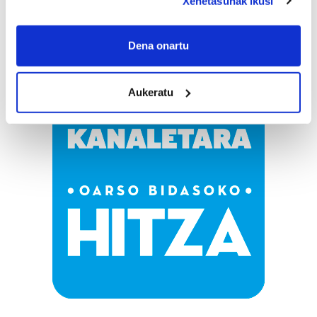
Xehetasunak ikusi
If you allow, we would also like to:
Collect information about your geographical
Dena onartu
location which can be accurate to within several
meters
Aukeratu
Identify your device by actively scanning it for
specific characteristics (fingerprinting)
Find out more about how your personal data is processed
and set your preferences in the
details section
.
Guk eta gure bazkideek zure datu pertsonalak
prozesatzen ditugu, zure IP zenbakia, besteak beste,
teknologia erabiliz, cookieak adibidez, iragarki eta eduki
pertsonalizatuak eskaintzeko, iragarkiak eta edukia
neurtzeko, jendeari buruzko informazioa biltzeko eta
produktuak garatzeko. Zure datuak nork eta zertarako
erabiltzen dituen hauta dezakezu.