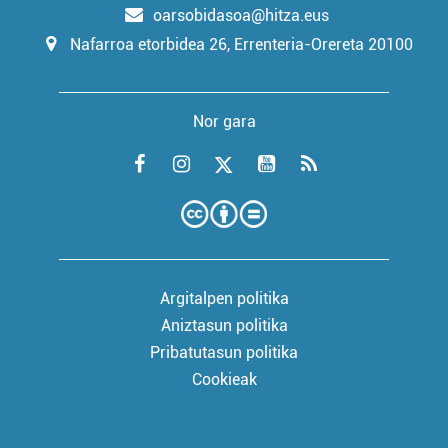
oarsobidasoa@hitza.eus
Nafarroa etorbidea 26, Errenteria-Orereta 20100
Nor gara
Argitalpen politika
Aniztasun politika
Pribatutasun politika
Cookieak