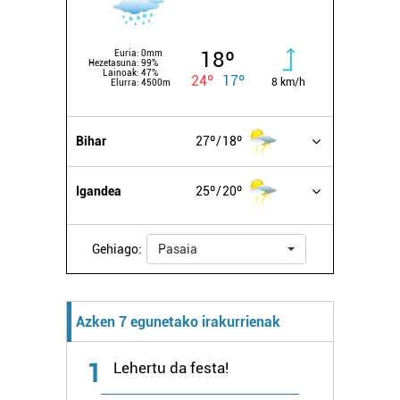
18º
Euria:
0mm
Hezetasuna:
99%
Lainoak:
47%
24º
17º
8 km/h
Elurra:
4500m
Bihar
27º
18º
Igandea
25º
20º
Gehiago:
Pasaia
Azken 7 egunetako irakurrienak
1
Lehertu da festa!