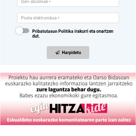
Pribatutasun Politika
irakurri eta onartzen
dut.
Harpidetu