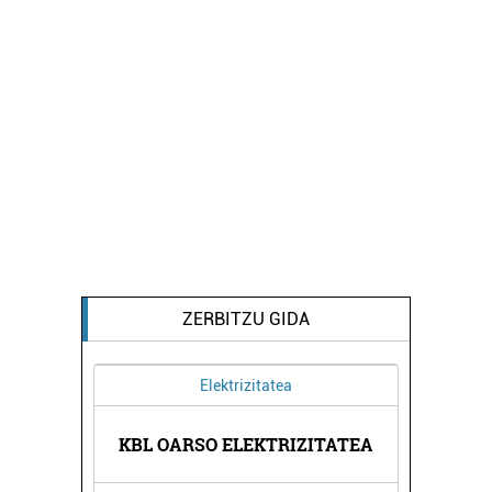
ZERBITZU GIDA
Elektrizitatea
GENTZIA
KBL OARSO ELEKTRIZITATEA
ELDUAY