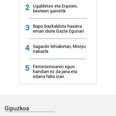
2
Ugaldetxo eta Ergoien,
besteen gainetik
3
Bapo bazkalduta hasiera
eman diote Gazte Egunari
4
Sagardo lehiaketan, Misiyu
irabazle
5
Feminismoaren egun
handian ez da jana eta
edana falta izan
Gipuzkoa