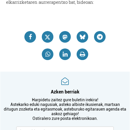
elkarrizketaren aurrerapentxo bat, bideoan:
Azken berriak
Harpidetu zaitez gure buletin irekira!
Astekarko eduki nagusiak, asteko albiste ikusienak, martxan
ditugun zozketa eta egitasmoak, asteburuko egitarauen agenda eta
askoz gehiago!
Ostiralero zure posta elektronikoan.