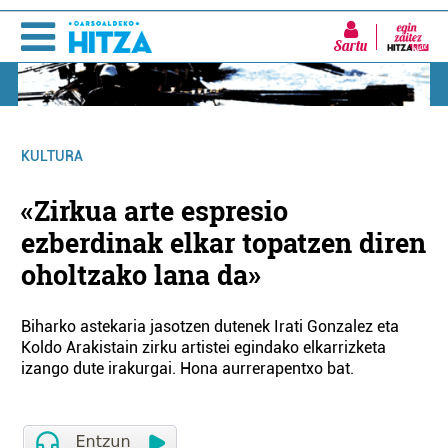
Sartu
KULTURA
«Zirkua arte espresio
ezberdinak elkar topatzen diren
oholtzako lana da»
Biharko astekaria jasotzen dutenek Irati Gonzalez eta
Koldo Arakistain zirku artistei egindako elkarrizketa
izango dute irakurgai. Hona aurrerapentxo bat.