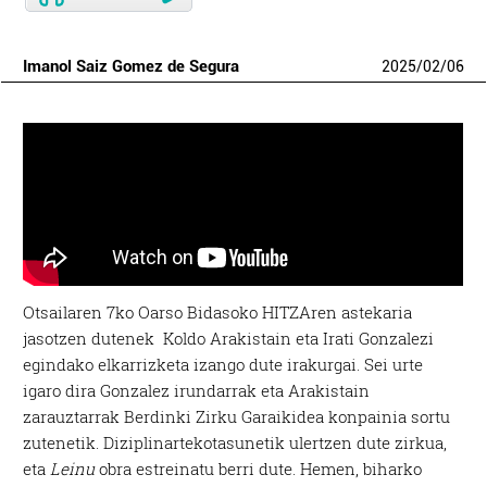
Imanol Saiz Gomez de Segura
2025
/
02
/
06
Otsailaren 7ko Oarso Bidasoko HITZAren astekaria
jasotzen dutenek
Koldo Arakistain eta Irati Gonzalezi
egindako elkarrizketa izango dute irakurgai. Sei urte
igaro dira Gonzalez irundarrak eta Arakistain
zarauztarrak Berdinki Zirku Garaikidea konpainia sortu
zutenetik. Diziplinartekotasunetik ulertzen dute zirkua,
eta
Leinu
obra estreinatu berri dute. Hemen, biharko