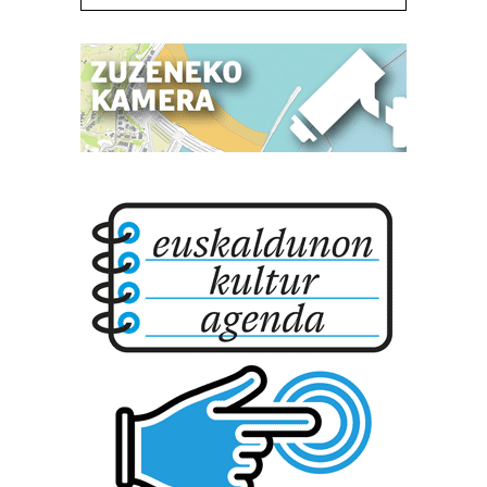
bazkideen zerrenda, beren ustez zein helburutarako
duten interes legitimoa eta horren aurka nola egin
dezakezun ikusteko.
Lortu zure datu pertsonalak prozesatzeko moduari
buruzko informazio gehiago eta ezarri zure lehentasunak
datuen atalean. Edozein unetan alda edo ken dezakezu
zure baimena Cookieen adierazpenean.
Webgune honek cookie propioak eta hirugarrenen cookie-
fitxategiak erabiltzen ditu. Zure esperientzia eta
zerbitzuak hobetzeko asmoz, cookie teknologiaz
baliatzen gara. Ohar hau onartuz gero, teknologia hori
erabiltzeko baimen esplizitua ematen diguzu.
Gehiago
irakurri