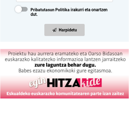
Pribatutasun Politika
irakurri eta onartzen
dut.
Harpidetu