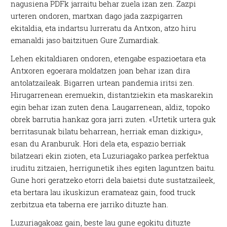
nagusiena PDFk jarraitu behar zuela izan zen. Zazpi
urteren ondoren, martxan dago jada zazpigarren
ekitaldia, eta indartsu lurreratu da Antxon, atzo hiru
emanaldi jaso baitzituen Gure Zumardiak.
Lehen ekitaldiaren ondoren, etengabe espazioetara eta
Antxoren egoerara moldatzen joan behar izan dira
antolatzaileak. Bigarren urtean pandemia iritsi zen.
Hirugarrenean eremuekin, distantziekin eta maskarekin
egin behar izan zuten dena. Laugarrenean, aldiz, topoko
obrek barrutia hankaz gora jarri zuten. «Urtetik urtera guk
berritasunak bilatu beharrean, herriak eman dizkigu»,
esan du Aranburuk. Hori dela eta, espazio berriak
bilatzeari ekin zioten, eta Luzuriagako parkea perfektua
iruditu zitzaien, herrigunetik ihes egiten laguntzen baitu.
Gune hori geratzeko etorri dela baietsi dute sustatzaileek,
eta bertara lau ikuskizun eramateaz gain, food truck
zerbitzua eta taberna ere jarriko dituzte han.
Luzuriagakoaz gain, beste lau gune egokitu dituzte