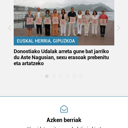
EUSKAL HERRIA, GIPUZKOA
Donostiako Udalak arreta gune bat jarriko
Ur
du Aste Nagusian, sexu erasoak prebenitu
es
eta artatzeko
lu
Azken berriak