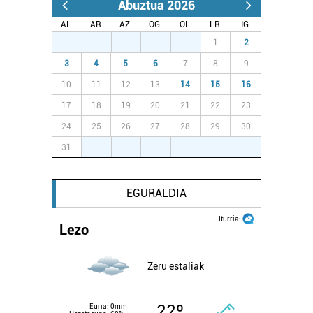
Abuztua 2026
AL.
AR.
AZ.
OG.
OL.
LR.
IG.
27
28
29
30
31
1
2
3
4
5
6
7
8
9
10
11
12
13
14
15
16
17
18
19
20
21
22
23
24
25
26
27
28
29
30
31
1
2
3
4
5
6
EGURALDIA
Iturria:
Lezo
Zeru estaliak
22º
Euria:
0mm