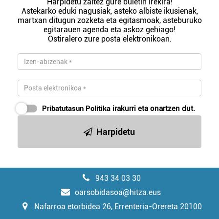
Harpidetu zaitez gure buletin irekira!
Astekarko eduki nagusiak, asteko albiste ikusienak,
martxan ditugun zozketa eta egitasmoak, asteburuko
egitarauen agenda eta askoz gehiago!
Ostiralero zure posta elektronikoan.
Pribatutasun Politika
irakurri eta onartzen dut.
Harpidetu
943 34 03 30
oarsobidasoa@hitza.eus
Nafarroa etorbidea 26, Errenteria-Orereta 20100