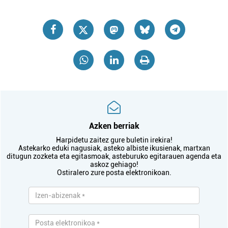
Azken berriak
Harpidetu zaitez gure buletin irekira!
Astekarko eduki nagusiak, asteko albiste ikusienak, martxan
ditugun zozketa eta egitasmoak, asteburuko egitarauen agenda eta
askoz gehiago!
Ostiralero zure posta elektronikoan.