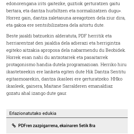
edonorengana irits gaitezke, guztiok gerturatzen gaitu
bertara, eta dantza hurbiltzen eta normalizatzen dugu».
Horrez gain, dantza zaletasuna areagotzen dela ziur dira,
eta gakoa ere sentsibilizatzea dela aitortu dute.
Beste jaialdi batzuekin alderatuta, PDF herritik eta
herriarentzat den jaialdia dela adierazi eta herrigintza
egiteko aitzakia aproposa dela nabarmendu du Beobidek.
Horrek esan nahi du antxotarrek eta pasaitarrek
protagonismo handia dutela programazioan. Herriko hiru
ikastetxeekin ere lanketa egiten dute Hik Dantza Sentitu
egitasmoarekin, dantza ikasleei ere gerturatzeko. HHko
ikasleek, gainera, Maitane Sarralderen emanaldiaz
gozatu ahal izango dute gaur.
Erlazionatutako edukia
PDFren zazpigarrena, ekainaren 5etik 8ra