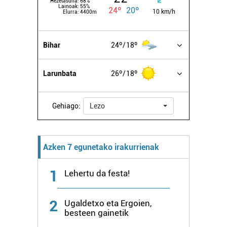
Hezetasuna:
68%
Lainoak:
55%
24º
20º
10 km/h
Elurra:
4400m
Bihar
24º
18º
Larunbata
26º
18º
Gehiago:
Lezo
Azken 7 egunetako irakurrienak
1
Lehertu da festa!
2
Ugaldetxo eta Ergoien,
besteen gainetik