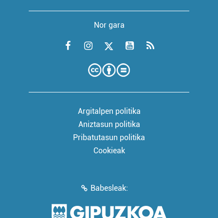
Nor gara
Argitalpen politika
Aniztasun politika
Pribatutasun politika
Cookieak
Babesleak: