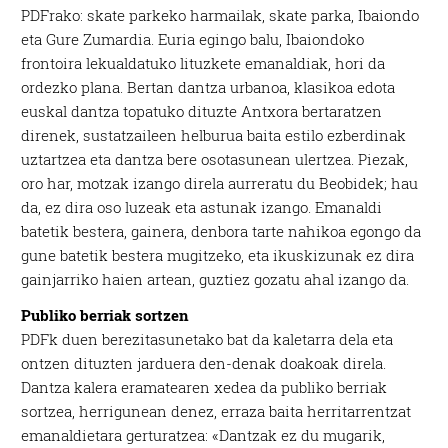
PDFrako: skate parkeko harmailak, skate parka, Ibaiondo
eta Gure Zumardia. Euria egingo balu, Ibaiondoko
frontoira lekualdatuko lituzkete emanaldiak, hori da
ordezko plana. Bertan dantza urbanoa, klasikoa edota
euskal dantza topatuko dituzte Antxora bertaratzen
direnek, sustatzaileen helburua baita estilo ezberdinak
uztartzea eta dantza bere osotasunean ulertzea. Piezak,
oro har, motzak izango direla aurreratu du Beobidek; hau
da, ez dira oso luzeak eta astunak izango. Emanaldi
batetik bestera, gainera, denbora tarte nahikoa egongo da
gune batetik bestera mugitzeko, eta ikuskizunak ez dira
gainjarriko haien artean, guztiez gozatu ahal izango da.
Publiko berriak sortzen
PDFk duen berezitasunetako bat da kaletarra dela eta
ontzen dituzten jarduera den-denak doakoak direla.
Dantza kalera eramatearen xedea da publiko berriak
sortzea, herrigunean denez, erraza baita herritarrentzat
emanaldietara gerturatzea: «Dantzak ez du mugarik,