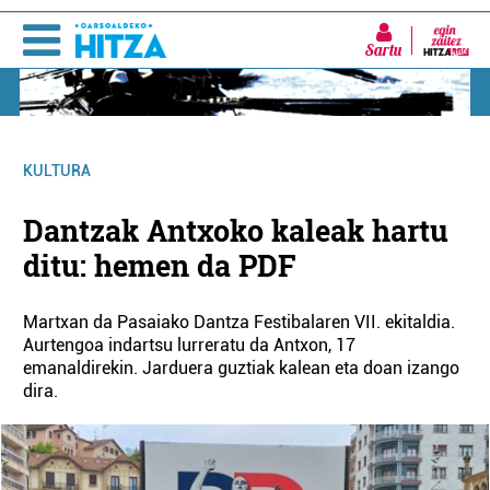
Sartu
KULTURA
Dantzak Antxoko kaleak hartu
ditu: hemen da PDF
Martxan da Pasaiako Dantza Festibalaren VII. ekitaldia.
Aurtengoa indartsu lurreratu da Antxon, 17
emanaldirekin. Jarduera guztiak kalean eta doan izango
dira.