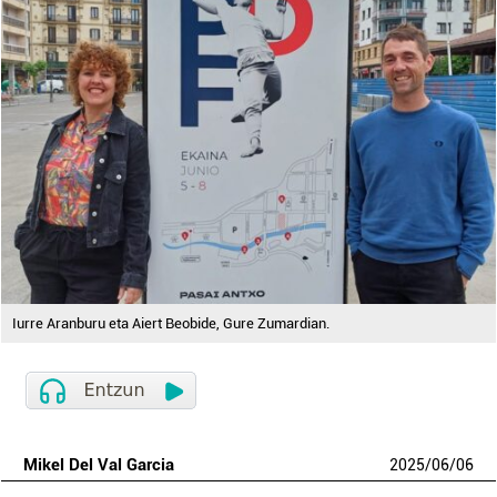
Iurre Aranburu eta Aiert Beobide, Gure Zumardian.
Mikel Del Val Garcia
2025
/
06
/
06