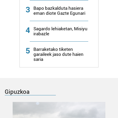
3
Bapo bazkalduta hasiera
eman diote Gazte Egunari
4
Sagardo lehiaketan, Misiyu
irabazle
5
Barraketako tiketen
garaileek jaso dute haien
saria
Gipuzkoa