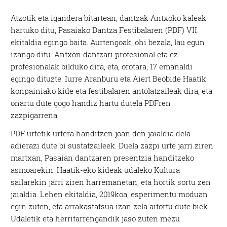
A
tzotik eta igandera bitartean, dantzak Antxoko kaleak
hartuko ditu, Pasaiako Dantza Festibalaren (PDF) VII.
ekitaldia egingo baita. Aurtengoak, ohi bezala, lau egun
izango ditu. Antxon dantzari profesional eta ez
profesionalak bilduko dira, eta, orotara, 17 emanaldi
egingo dituzte. Iurre Aranburu eta Aiert Beobide Haatik
konpainiako kide eta festibalaren antolatzaileak dira, eta
onartu dute gogo handiz hartu dutela PDFren
zazpigarrena.
PDF urtetik urtera handitzen joan den jaialdia dela
adierazi dute bi sustatzaileek. Duela zazpi urte jarri ziren
martxan, Pasaian dantzaren presentzia handitzeko
asmoarekin. Haatik-eko kideak udaleko Kultura
sailarekin jarri ziren harremanetan, eta hortik sortu zen
jaialdia. Lehen ekitaldia, 2019koa, esperimentu moduan
egin zuten, eta arrakastatsua izan zela aitortu dute biek.
Udaletik eta herritarrengandik jaso zuten mezu