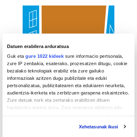
Datuen erabilera arduratsua
Guk eta
gure 1022 kideek
sure informacio pertsonala,
zure IP zenbakia, esaterako, prozesatzen ditugu, cookie
bezalako teknologiak erabiliz eta zure gailuko
informazioak azitzen dugu publizitate eta eduki
pertsonalizatua, publizitatearen eta edukiaren neurketa,
audientzia-ikerketa eta zerbitzuen garapena eskaintzeko.
Zure datuak nork eta zertarako erabiltzen dituen
hautatzeko aukera duzu. Zure onespena aldatzen edo
deuseztatzen ahal duzu edozein momentutan, Cookie
deklaraziotik edo Privacy triggerean klikatuz.
Xehetasunak ikusi
If you allow, we would also like to: