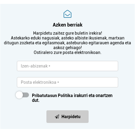
Azken berriak
Harpidetu zaitez gure buletin irekira!
Astekarko eduki nagusiak, asteko albiste ikusienak, martxan
ditugun zozketa eta egitasmoak, asteburuko egitarauen agenda eta
askoz gehiago!
Ostiralero zure posta elektronikoan.
Pribatutasun Politika
irakurri eta onartzen
dut.
Harpidetu