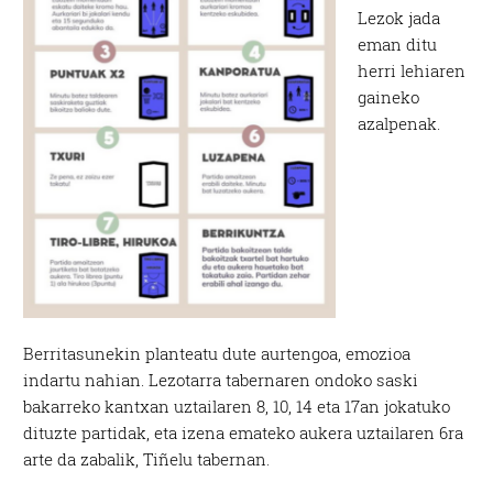
Lezok jada
eman ditu
herri lehiaren
gaineko
azalpenak.
Berritasunekin planteatu dute aurtengoa, emozioa
indartu nahian. Lezotarra tabernaren ondoko saski
bakarreko kantxan uztailaren 8, 10, 14 eta 17an jokatuko
dituzte partidak, eta izena emateko aukera uztailaren 6ra
arte da zabalik, Tiñelu tabernan.