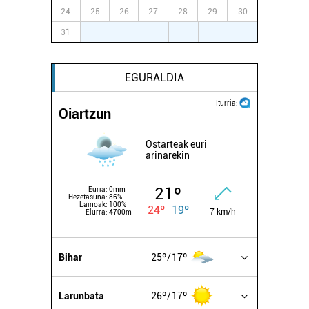
24
25
26
27
28
29
30
31
1
2
3
4
5
6
EGURALDIA
Iturria:
Oiartzun
Ostarteak euri
arinarekin
21º
Euria:
0mm
Hezetasuna:
86%
Lainoak:
100%
24º
19º
7 km/h
Elurra:
4700m
Bihar
25º
17º
Larunbata
26º
17º