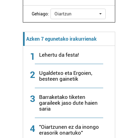
Gehiago:
Oiartzun
Azken 7 egunetako irakurrienak
1
Lehertu da festa!
2
Ugaldetxo eta Ergoien,
besteen gainetik
3
Barraketako tiketen
garaileek jaso dute haien
saria
4
"Oiartzunen ez da inongo
erasorik onartuko"