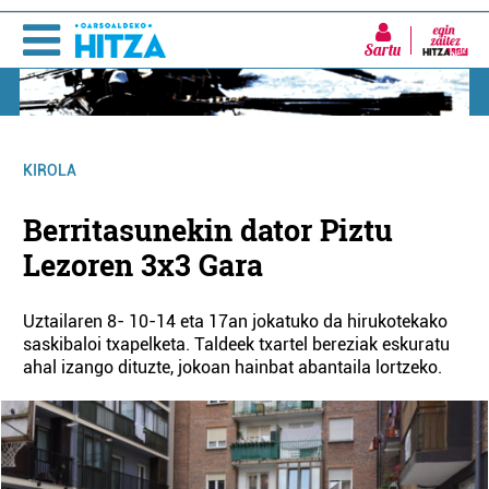
Sartu
KIROLA
Berritasunekin dator Piztu
Lezoren 3x3 Gara
Uztailaren 8- 10-14 eta 17an jokatuko da hirukotekako
saskibaloi txapelketa. Taldeek txartel bereziak eskuratu
ahal izango dituzte, jokoan hainbat abantaila lortzeko.