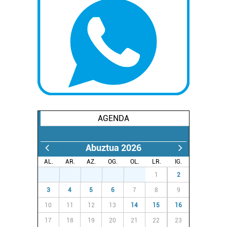
Lortu zure datu pertsonalak prozesatzeko moduari
buruzko informazio gehiago eta ezarri zure lehentasunak
datuen atalean. Edozein unetan alda edo ken dezakezu
zure baimena Cookieen adierazpenean.
Webgune honek cookie propioak eta hirugarrenen cookie-
fitxategiak erabiltzen ditu. Zure esperientzia eta
zerbitzuak hobetzeko asmoz, cookie teknologiaz
baliatzen gara. Ohar hau onartuz gero, teknologia hori
AGENDA
erabiltzeko baimen esplizitua ematen diguzu.
Gehiago
irakurri
Abuztua 2026
AL.
AR.
AZ.
OG.
OL.
LR.
IG.
27
28
29
30
31
1
2
3
4
5
6
7
8
9
10
11
12
13
14
15
16
17
18
19
20
21
22
23