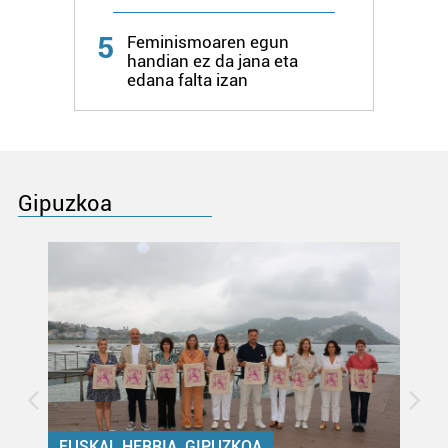
5
Feminismoaren egun
handian ez da jana eta
edana falta izan
Gipuzkoa
EUSKAL HERRIA, GIPUZKOA