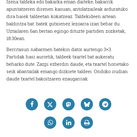
Izena taldeka edo bakarka eman daiteke; bakarrik
apuntatzeren direnen kasuan, antolatzaileak arduratuko
dira haiek taldeetan kokatzeaz. Taldekideen artean
baldintza bat: batek gutxienez lezoarra izan behar du.
Uztailaren 6an bertan egingo dituzte partiden zozketak,
18:30ean.
Berritasun nabarmen batekin dator aurtengo 3×3.
Partidak hasi aurretik, taldeek txartel bat aukeratu
beharko dute. Zazpi ezberdin daude, eta txartel horietako
seik abantailak emango dizkiete taldeei. Ondoko irudian
daude txartel bakoitzaren ezaugarriak