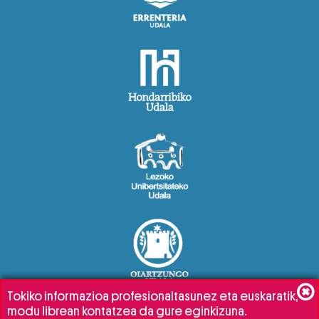
Tokiko informazioa profesionaltasunez eta euskaratik,
modu librean kontatzea da gure eginkizuna.