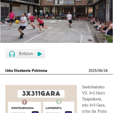
Urko Etxebeste Petrirena
2025
/
06
/
26
Saskibaloiko
VII. 3×3 Herri
Txapelketa,
edo 3×3 Gara,
iritsi da. Piztu