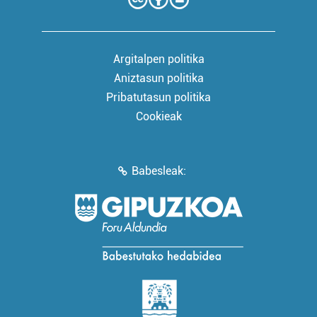
Argitalpen politika
Aniztasun politika
Pribatutasun politika
Cookieak
Babesleak: