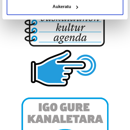
meters
Aukeratu
Identify your device by actively scanning it for
specific characteristics (fingerprinting)
Find out more about how your personal data is processed
and set your preferences in the
details section
.
Guk eta gure bazkideek zure datu pertsonalak
prozesatzen ditugu, zure IP zenbakia, besteak beste,
teknologia erabiliz, cookieak adibidez, iragarki eta eduki
pertsonalizatuak eskaintzeko, iragarkiak eta edukia
neurtzeko, jendeari buruzko informazioa biltzeko eta
produktuak garatzeko. Zure datuak nork eta zertarako
erabiltzen dituen hauta dezakezu.
Bazkide batzuek ez dizute baimenik eskatzen, eta beren
interes komertzial legitimoetan babesten dira. Ikusi gure
bazkideen zerrenda, beren ustez zein helburutarako
duten interes legitimoa eta horren aurka nola egin
dezakezun ikusteko.