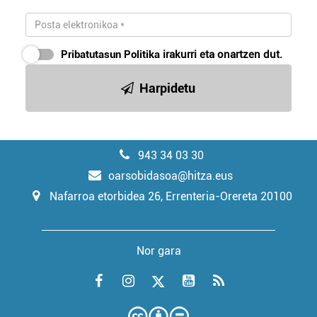
Pribatutasun Politika
irakurri eta onartzen dut.
Harpidetu
943 34 03 30
oarsobidasoa@hitza.eus
Nafarroa etorbidea 26, Errenteria-Orereta 20100
Nor gara