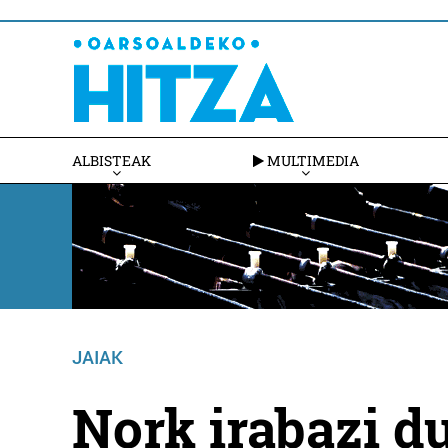
ALBISTEAK
MULTIMEDIA
JAIAK
Nork irabazi d