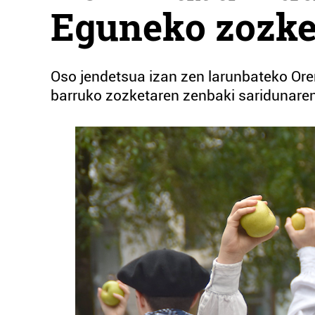
Eguneko zozke
Oso jendetsua izan zen larunbateko Ore
barruko zozketaren zenbaki saridunaren