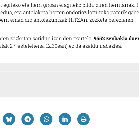
 egiteko eta herri giroan eragiteko bildu ziren herritarrak. 
redua, eta antolaketa horren ondorioz lortutako parerik gab
erri eman dio antolakuntzak HITZAri: zozketa bereziaren
en zozketan saridun izan den txartela:
9552 zenbakia due
lak 27, astelehena, 12:30ean) ez da azaldu irabazlea.