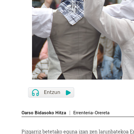
Oarso Bidasoko Hitza
Errenteria-Orereta
Pizgarriz betetako eguna izan zen larunbatekoa E