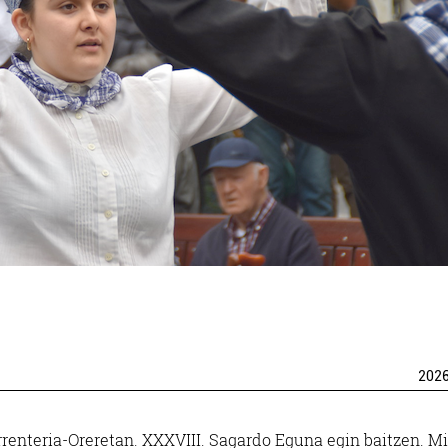
202
rrenteria-Oreretan. XXXVIII. Sagardo Eguna egin baitzen. M