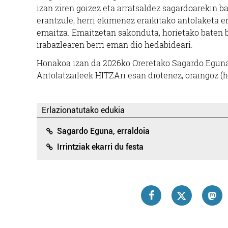
izan ziren goizez eta arratsaldez sagardoarekin bat
erantzule, herri ekimenez eraikitako antolaketa e
emaitza. Emaitzetan sakonduta, horietako baten b
irabazlearen berri eman dio hedabideari.
Honakoa izan da 2026ko Oreretako Sagardo Egunar
Antolatzaileek HITZAri esan diotenez, oraingoz (hi
Erlazionatutako edukia
Sagardo Eguna, erraldoia
Irrintziak ekarri du festa