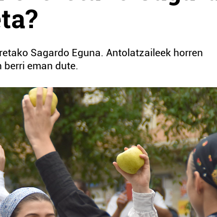
ta?
retako Sagardo Eguna. Antolatzaileek horren
 berri eman dute.