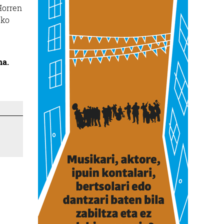
Horren
eko
na.