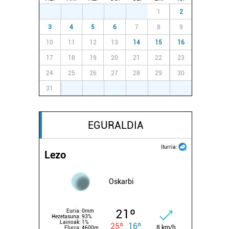
27
28
29
30
31
1
2
3
4
5
6
7
8
9
10
11
12
13
14
15
16
17
18
19
20
21
22
23
24
25
26
27
28
29
30
31
1
2
3
4
5
6
EGURALDIA
Iturria:
Lezo
Oskarbi
21º
Euria:
0mm
Hezetasuna:
93%
Lainoak:
1%
25º
16º
8 km/h
Elurra:
4600m