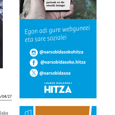
6
/
04
/
27
ilaka