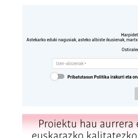
Harpidetu
Astekarko eduki nagusiak, asteko albiste ikusienak, mar
Ostirale
Osasungintza
Pribatutasun Politika
irakurri eta on
AITON-ETXE EGUNEKO
CRO
ZENTROA
Oiartzun