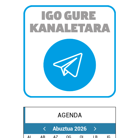
AGENDA
Abuztua 2026
AL.
AR.
AZ.
OG.
OL.
LR.
IG.