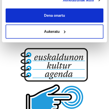
If you allow, we would also like to:
Collect information about your geographical
Dena onartu
location which can be accurate to within several
meters
Aukeratu
Identify your device by actively scanning it for
specific characteristics (fingerprinting)
Find out more about how your personal data is processed
and set your preferences in the
details section
.
Guk eta gure bazkideek zure datu pertsonalak
prozesatzen ditugu, zure IP zenbakia, besteak beste,
teknologia erabiliz, cookieak adibidez, iragarki eta eduki
pertsonalizatuak eskaintzeko, iragarkiak eta edukia
neurtzeko, jendeari buruzko informazioa biltzeko eta
produktuak garatzeko. Zure datuak nork eta zertarako
erabiltzen dituen hauta dezakezu.