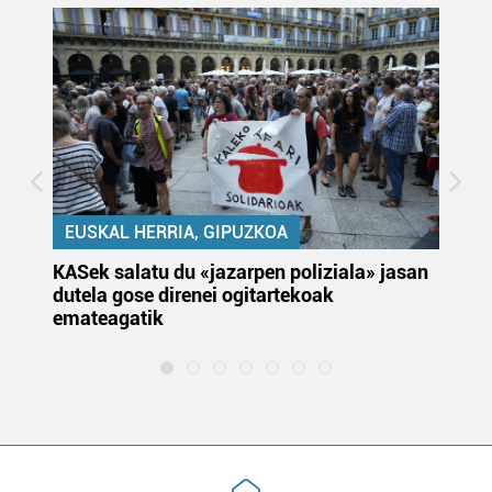
EUSKAL HERRIA, GIPUZKOA
KASek salatu du «jazarpen poliziala» jasan
Pa
dutela gose direnei ogitartekoak
da
emateagatik
«s