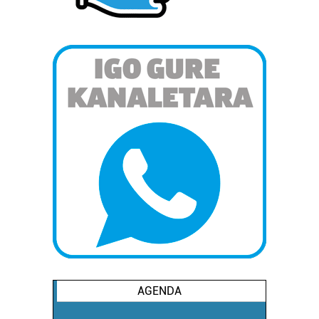
Bazkide batzuek ez dizute baimenik eskatzen, eta beren
interes komertzial legitimoetan babesten dira. Ikusi gure
bazkideen zerrenda, beren ustez zein helburutarako
duten interes legitimoa eta horren aurka nola egin
dezakezun ikusteko.
Lortu zure datu pertsonalak prozesatzeko moduari
buruzko informazio gehiago eta ezarri zure lehentasunak
datuen atalean. Edozein unetan alda edo ken dezakezu
zure baimena Cookieen adierazpenean.
Webgune honek cookie propioak eta hirugarrenen cookie-
fitxategiak erabiltzen ditu. Zure esperientzia eta
zerbitzuak hobetzeko asmoz, cookie teknologiaz
baliatzen gara. Ohar hau onartuz gero, teknologia hori
erabiltzeko baimen esplizitua ematen diguzu.
Gehiago
irakurri
AGENDA