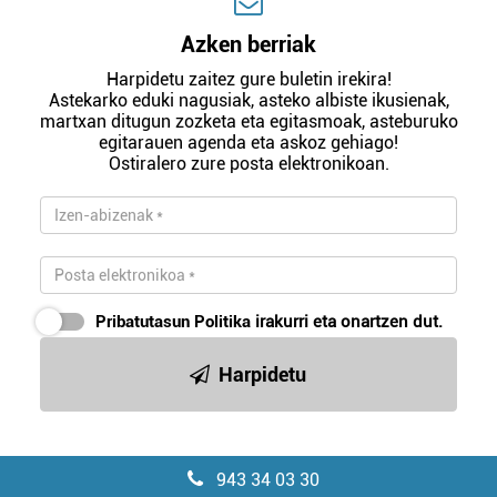
Azken berriak
Harpidetu zaitez gure buletin irekira!
Astekarko eduki nagusiak, asteko albiste ikusienak,
martxan ditugun zozketa eta egitasmoak, asteburuko
egitarauen agenda eta askoz gehiago!
Ostiralero zure posta elektronikoan.
Pribatutasun Politika
irakurri eta onartzen dut.
Harpidetu
943 34 03 30