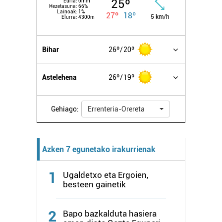
25º
Euria:
0mm
Hezetasuna:
66%
Lainoak:
1%
27º
18º
5 km/h
Elurra:
4300m
Bihar
26º
20º
Astelehena
26º
19º
Gehiago:
Errenteria-Orereta
Azken 7 egunetako irakurrienak
1
Ugaldetxo eta Ergoien,
besteen gainetik
2
Bapo bazkalduta hasiera