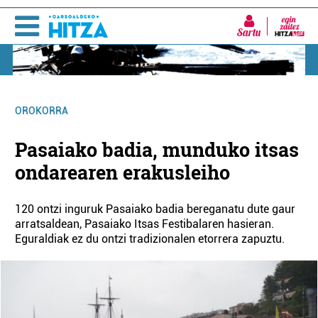
Sartu
OROKORRA
Pasaiako badia, munduko itsas
ondarearen erakusleiho
120 ontzi inguruk Pasaiako badia bereganatu dute gaur
arratsaldean, Pasaiako Itsas Festibalaren hasieran.
Eguraldiak ez du ontzi tradizionalen etorrera zapuztu.