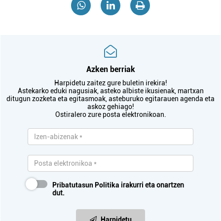
Azken berriak
Harpidetu zaitez gure buletin irekira!
Astekarko eduki nagusiak, asteko albiste ikusienak, martxan
ditugun zozketa eta egitasmoak, asteburuko egitarauen agenda eta
askoz gehiago!
Ostiralero zure posta elektronikoan.
Pribatutasun Politika
irakurri eta onartzen
dut.
Harpidetu