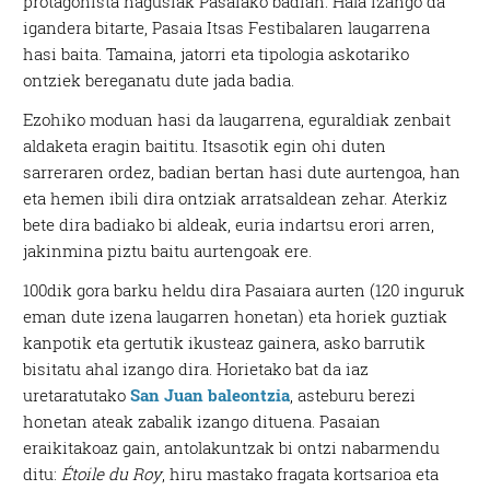
protagonista nagusiak Pasaiako badian. Hala izango da
igandera bitarte, Pasaia Itsas Festibalaren laugarrena
hasi baita. Tamaina, jatorri eta tipologia askotariko
ontziek bereganatu dute jada badia.
Ezohiko moduan hasi da laugarrena, eguraldiak zenbait
aldaketa eragin baititu. Itsasotik egin ohi duten
sarreraren ordez, badian bertan hasi dute aurtengoa, han
eta hemen ibili dira ontziak arratsaldean zehar. Aterkiz
bete dira badiako bi aldeak, euria indartsu erori arren,
jakinmina piztu baitu aurtengoak ere.
100dik gora barku heldu dira Pasaiara aurten (120 inguruk
eman dute izena laugarren honetan) eta horiek guztiak
kanpotik eta gertutik ikusteaz gainera, asko barrutik
bisitatu ahal izango dira. Horietako bat da iaz
uretaratutako
San Juan baleontzia
, asteburu berezi
honetan ateak zabalik izango dituena. Pasaian
eraikitakoaz gain, antolakuntzak bi ontzi nabarmendu
ditu:
Étoile du Roy
, hiru mastako fragata kortsarioa eta