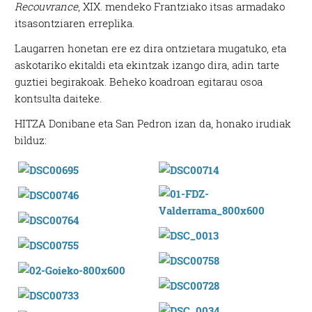
Recouvrance
, XIX. mendeko Frantziako itsas armadako
itsasontziaren erreplika.
Laugarren honetan ere ez dira ontzietara mugatuko, eta
askotariko ekitaldi eta ekintzak izango dira, adin tarte
guztiei begirakoak. Beheko koadroan egitarau osoa
kontsulta daiteke.
HITZA Donibane eta San Pedron izan da, honako irudiak
bilduz: