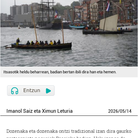
Itsasotik heldu beharrean, badian bertan ibili dira han eta hemen.
Imanol Saiz eta Ximun Leturia
2026
/
05
/
14
Dozenaka eta dozenaka ontzi tradizional izan dira gaurko