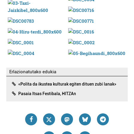
Erlazionatutako edukia
«Polita da ikustea kulturak egiten dituen zubi lanak»
Pasaia Itsas Festibala, HITZAn