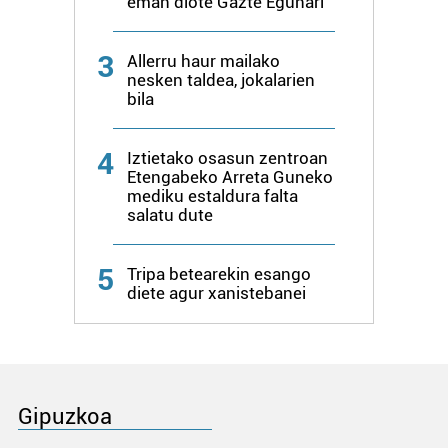
eman diote Gazte Egunari
3
Allerru haur mailako
nesken taldea, jokalarien
bila
4
Iztietako osasun zentroan
Etengabeko Arreta Guneko
mediku estaldura falta
salatu dute
5
Tripa betearekin esango
diete agur xanistebanei
Gipuzkoa