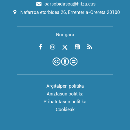
oarsobidasoa@hitza.eus
Nafarroa etorbidea 26, Errenteria-Orereta 20100
Nor gara
Argitalpen politika
Aniztasun politika
Pribatutasun politika
Cookieak