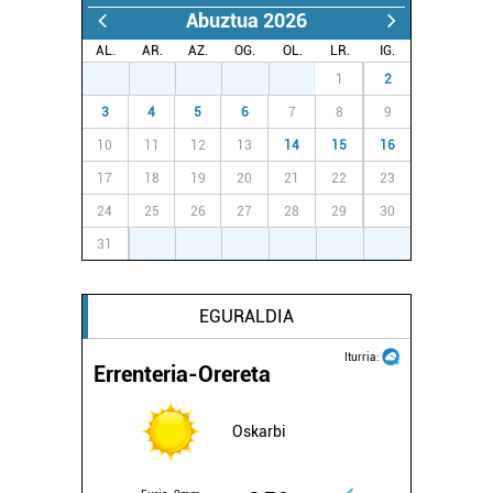
Abuztua 2026
AL.
AR.
AZ.
OG.
OL.
LR.
IG.
27
28
29
30
31
1
2
3
4
5
6
7
8
9
10
11
12
13
14
15
16
17
18
19
20
21
22
23
24
25
26
27
28
29
30
31
1
2
3
4
5
6
EGURALDIA
Iturria:
Errenteria-Orereta
Oskarbi