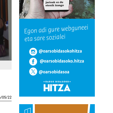
6
/
05
/
22