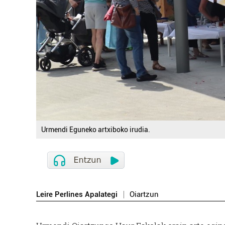
Urmendi Eguneko artxiboko irudia.
Leire Perlines Apalategi
Oiartzun