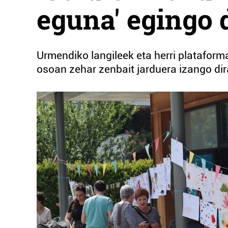
eguna' egingo 
Urmendiko langileek eta herri plataform
osoan zehar zenbait jarduera izango di