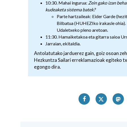
10:30. Mahai ingurua:
Zein gako izan beha
kudeaketa sistema batek?
Parte hartzaileak: Eider Garde (hez
Bilbatua (HUHEZIko irakasle ohia). 
Udaletxeko pleno aretoan.
11:30. Hamaiketakoa eta gitarra saioa Urm
Jarraian, ekitaldia.
Antolatutako jarduerez gain, goiz osoan ze
Hezkuntza Sailari erreklamazioak egiteko t
egongo dira.
BEG