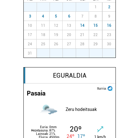
27
28
29
30
31
1
2
3
4
5
6
7
8
9
10
11
12
13
14
15
16
17
18
19
20
21
22
23
24
25
26
27
28
29
30
31
1
2
3
4
5
6
EGURALDIA
Iturria:
Pasaia
Zeru hodeitsuak
20º
Euria:
0mm
Hezetasuna:
87%
Lainoak:
21%
24º
17º
1 km/h
Elurra:
4500m