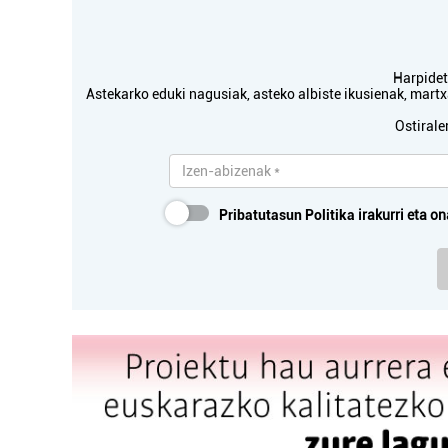
Harpidetu
Astekarko eduki nagusiak, asteko albiste ikusienak, mar
Ostirale
Pribatutasun Politika
irakurri eta on