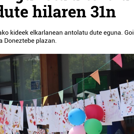
dute hilaren 31n
ako kideek elkarlanean antolatu dute eguna. Go
ra Doneztebe plazan.