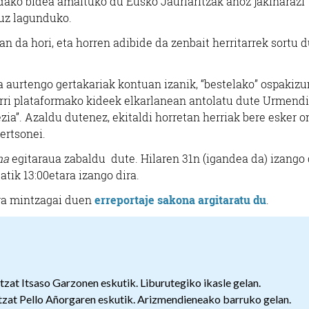
dako bidea amaituko du Eusko Jaurlaritzak ahoz jakinarazi
ruz lagunduko.
n da hori, eta horren adibide da zenbait herritarrek sortu 
 aurtengo gertakariak kontuan izanik, “bestelako” ospakizu
erri plataformako kideek elkarlanean antolatu dute Urmendi
zia”. Azaldu dutenez, ekitaldi horretan herriak bere esker o
ertsonei.
una
egitaraua zabaldu dute. Hilaren 31n (igandea da) izango
atik 13:00etara izango dira.
ra mintzagai duen
erreportaje sakona argitaratu du
.
tzat Itsaso Garzonen eskutik. Liburutegiko ikasle gelan.
ntzat Pello Añorgaren eskutik. Arizmendieneako barruko gelan.