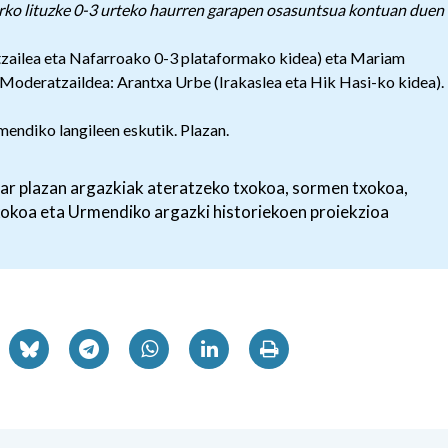
rko lituzke 0-3 urteko haurren garapen osasuntsua kontuan duen
itzailea eta Nafarroako 0-3 plataformako kidea) eta Mariam
Moderatzaildea: Arantxa Urbe (Irakaslea eta Hik Hasi-ko kidea).
endiko langileen eskutik. Plazan.
har plazan argazkiak ateratzeko txokoa, sormen txokoa,
xokoa eta Urmendiko argazki historiekoen proiekzioa
Osasungintza
Ostalaritza
OÑA AGIRRE HORTZ
MIREN TABERN
KLINIKA
Lezo
Oiartzun