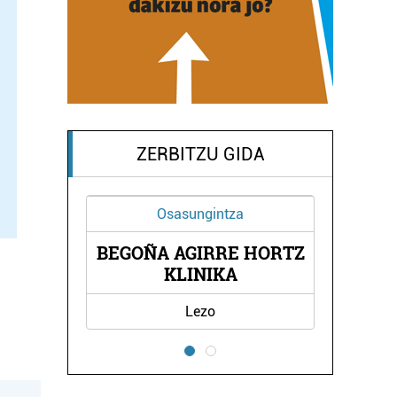
ZERBITZU GIDA
Osasungintza
BEGOÑA AGIRRE HORTZ
A
KLINIKA
Lezo