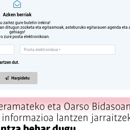
Azken berriak
 zaitez gure buletin irekira!
txan ditugun zozketa eta egitasmoak, asteburuko egitarauen agenda eta 
gehiago!
ro zure posta elektronikoan.
artzen dut.
Harpidetu