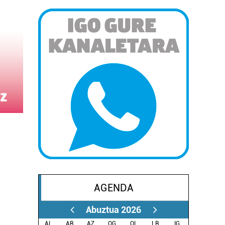
AGENDA
Abuztua 2026
AL.
AR.
AZ.
OG.
OL.
LR.
IG.