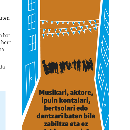
duten
n bat
 herri
na
 da