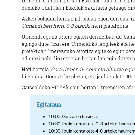
Urmendi Oiartzungo Haur Eskolak orain arte egin
duelako Udal Haur Eskolak ez dituela gehiago di
Azken boladan herrian pil-pilean egon den gaia iza
Urmendi beti herri. 0-3 bizirik!
herri plataforma.
Urmendi eguna urtero egiten den zerbait da, baina
egingo dute. Izan ere, Urmendiko langileek eta h
proiektuari “merezitako aitortza egiteko egun bere
adierazi nahi dio urteetan bertan lan egin duten p
Hori horrela,
Gora Urmendi! Agur eta aitortza eg
hitzordua, Doneztebe plazan, eta jarduerak 10:00et
Oarsoaldeko HITZAk gaur bertan Urmendiren afe
Egitaraua
10:00. Goizaren hasiera.
10:30. Ipuin kontaketa 0-3 urteko haurren
10:30. Ipuin kontaketa 4-8 urteko haurre