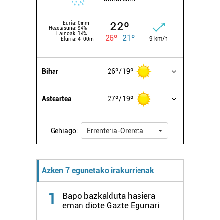
22º
Euria:
0mm
Hezetasuna:
94%
Lainoak:
14%
26º
21º
9 km/h
Elurra:
4100m
Bihar
26º
19º
Asteartea
27º
19º
Gehiago:
Errenteria-Orereta
Azken 7 egunetako irakurrienak
1
Bapo bazkalduta hasiera
eman diote Gazte Egunari