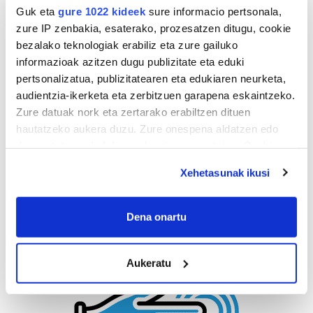
Guk eta
gure 1022 kideek
sure informacio pertsonala,
zure IP zenbakia, esaterako, prozesatzen ditugu, cookie
bezalako teknologiak erabiliz eta zure gailuko
informazioak azitzen dugu publizitate eta eduki
pertsonalizatua, publizitatearen eta edukiaren neurketa,
audientzia-ikerketa eta zerbitzuen garapena eskaintzeko.
Zure datuak nork eta zertarako erabiltzen dituen
hautatzeko aukera duzu. Zure onespena aldatzen edo
deuseztatzen ahal duzu edozein momentutan, Cookie
deklaraziotik edo Privacy triggerean klikatuz.
Xehetasunak ikusi
If you allow, we would also like to:
Collect information about your geographical
Dena onartu
location which can be accurate to within several
meters
Aukeratu
Identify your device by actively scanning it for
specific characteristics (fingerprinting)
Find out more about how your personal data is processed