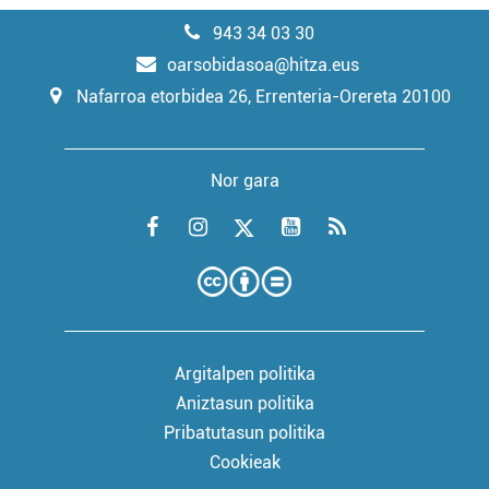
943 34 03 30
oarsobidasoa@hitza.eus
Nafarroa etorbidea 26, Errenteria-Orereta 20100
Nor gara
Argitalpen politika
Aniztasun politika
Pribatutasun politika
Cookieak