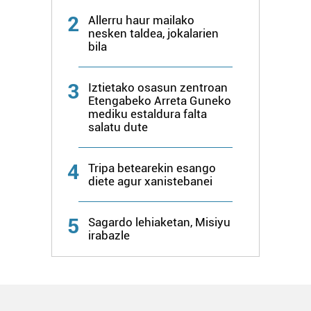
2
Allerru haur mailako
nesken taldea, jokalarien
bila
3
Iztietako osasun zentroan
Etengabeko Arreta Guneko
mediku estaldura falta
salatu dute
4
Tripa betearekin esango
diete agur xanistebanei
5
Sagardo lehiaketan, Misiyu
irabazle