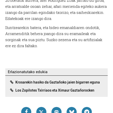
20:00etatik aurrera, Iker Rodriguez DJak jarriko du giroa,
eta arratsalde osoan zehar, afari merienda egiteko aukera
izango da parrilan egindako txorizo, eta saiheskiarekin.
Edatekoak ere izango dira.
Iluntzearekin batera, eta bideo emanaldiaren ondotik,
Arramenditik behera joango dira su eramaileak eta
sorginak eta sua piztu. Suzko zezena eta su artifizialak
ere ez dira faltako.
Erlazionatutako edukia
Krosarekin hasiko da Gaztañoko jaien bigarren eguna
Los Zopilotes Txirriaos eta Ximaur Gaztañorocken