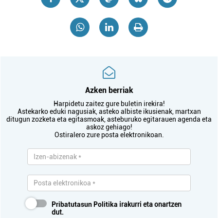
Azken berriak
Harpidetu zaitez gure buletin irekira!
Astekarko eduki nagusiak, asteko albiste ikusienak, martxan
ditugun zozketa eta egitasmoak, asteburuko egitarauen agenda eta
askoz gehiago!
Ostiralero zure posta elektronikoan.
Pribatutasun Politika
irakurri eta onartzen
dut.