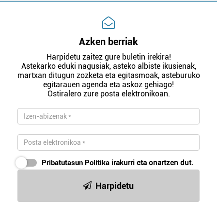
Azken berriak
Harpidetu zaitez gure buletin irekira!
Astekarko eduki nagusiak, asteko albiste ikusienak,
martxan ditugun zozketa eta egitasmoak, asteburuko
egitarauen agenda eta askoz gehiago!
Ostiralero zure posta elektronikoan.
Pribatutasun Politika
irakurri eta onartzen dut.
Harpidetu