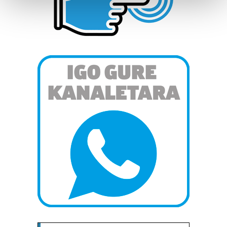
and set your preferences in the
details section
.
Guk eta gure bazkideek zure datu pertsonalak
prozesatzen ditugu, zure IP zenbakia, besteak beste,
teknologia erabiliz, cookieak adibidez, iragarki eta eduki
pertsonalizatuak eskaintzeko, iragarkiak eta edukia
neurtzeko, jendeari buruzko informazioa biltzeko eta
produktuak garatzeko. Zure datuak nork eta zertarako
erabiltzen dituen hauta dezakezu.
Bazkide batzuek ez dizute baimenik eskatzen, eta beren
interes komertzial legitimoetan babesten dira. Ikusi gure
bazkideen zerrenda, beren ustez zein helburutarako
duten interes legitimoa eta horren aurka nola egin
dezakezun ikusteko.
Lortu zure datu pertsonalak prozesatzeko moduari
buruzko informazio gehiago eta ezarri zure lehentasunak
datuen atalean. Edozein unetan alda edo ken dezakezu