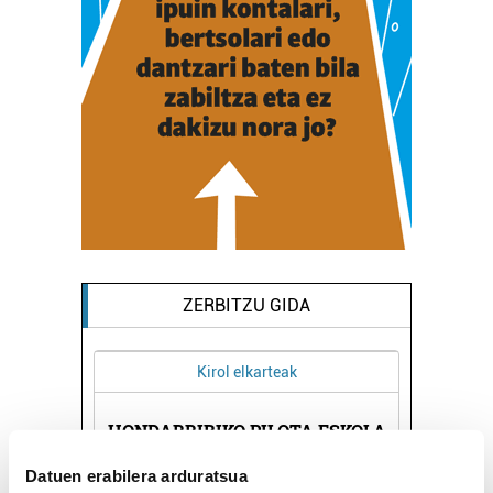
ZERBITZU GIDA
Kirol elkarteak
HONDARRIBIKO PILOTA ESKOLA
BLAC
Datuen erabilera arduratsua
Hondarribia