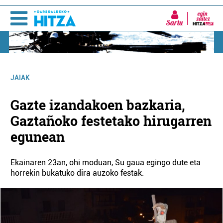
Sartu
JAIAK
Gazte izandakoen bazkaria,
Gaztañoko festetako hirugarren
egunean
Ekainaren 23an, ohi moduan, Su gaua egingo dute eta
horrekin bukatuko dira auzoko festak.