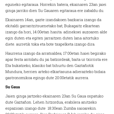
eguneko egitaraua. Horrekin batera, ekainaren 23an jaiei
ginga jarriko dien Su Gauaren egitaraua ere zabaldu du.
Ekainaren 14an, gazte izandakoen bazkaria izango da
ekitaldi garrantzitsuenetako bat; Bukagaitz elkartean
izango da hori, 14:00etan hasita. adinekoei auzoaren alde
egin duten eta egiten jarraitzen duten lana aitortuko
diete. aurretik toka eta bote txapelketa izango dira.
Haurrena izango da arratsaldea; 17:00etan haiei begirako
apar festa antolatu du jai batzordeak, baita ur txirrista ere.
Eta bukatzeko, klasiko bat bihurtu den Gaztañotik
Mundura, herrien arteko elkartasuna adierazteko bidaia
gastronomikoa egingo dute 20:00etatik aurrera.
Su Gaua
Jaien ginga jartzeko ekainaren 23an Su Gaua ospatuko
dute Gaztañon. Lehen hitzordua, erabilera anitzeko
espazioan izango dute 18:30ean Zumba saioarekin.