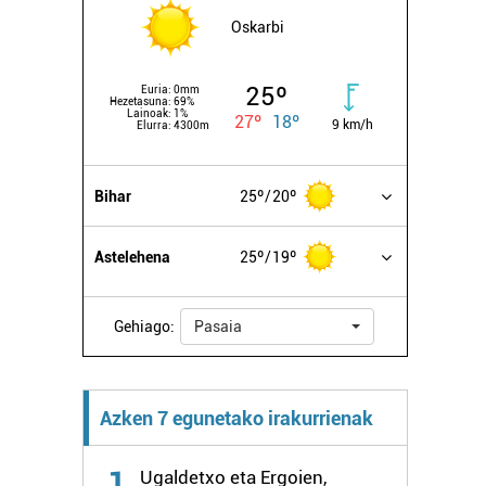
Oskarbi
25º
Euria:
0mm
Hezetasuna:
69%
Lainoak:
1%
27º
18º
9 km/h
Elurra:
4300m
Bihar
25º
20º
Astelehena
25º
19º
Gehiago:
Pasaia
Azken 7 egunetako irakurrienak
1
Ugaldetxo eta Ergoien,