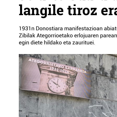
langile tiroz er
1931n Donostiara manifestazioan abiatut
Zibilak Ategorrioetako erlojuaren parea
egin diete hildako eta zaurituei.