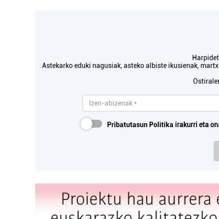
Harpidetu
Astekarko eduki nagusiak, asteko albiste ikusienak, mar
Ostirale
Pribatutasun Politika
irakurri eta on