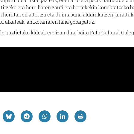
 aipatu du artista gazteak, eta harro eta pozik hartu duela a
Oiartzun
Errenteria-Orereta
itzeko eta herri baten zauri eta borrokekin konektatzeko b
 herritarren aitortza eta duintasuna aldarrikatzen jarraituk
du alkateak, antxotarraren lana goraipatuz.
e guztietako kideak ere izan dira, baita Fato Cultural Gale