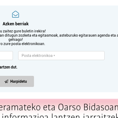
Azken berriak
 zaitez gure buletin irekira!
txan ditugun zozketa eta egitasmoak, asteburuko egitarauen agenda eta 
gehiago!
ro zure posta elektronikoan.
artzen dut.
Harpidetu