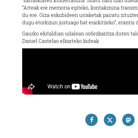
“sarraskiaren krudeltasuna” islatu nahi izan duela
“Arteak ere memoria egiteko, kontakizuna transmit
du ere. Giza eskubideen urraketak pairatu zituzten
dugu etorkizun justuago bat eraikitzeko”, erantsi 
Gaurko ekitaldian udalean ordezkaritza duten tald
Daniel Castelao elkarteko kideak.