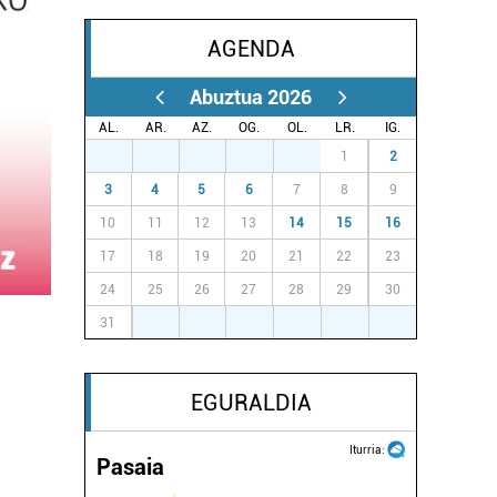
AGENDA
Abuztua 2026
AL.
AR.
AZ.
OG.
OL.
LR.
IG.
27
28
29
30
31
1
2
3
4
5
6
7
8
9
10
11
12
13
14
15
16
17
18
19
20
21
22
23
24
25
26
27
28
29
30
31
1
2
3
4
5
6
EGURALDIA
Iturria:
Pasaia