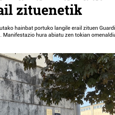
ail zituenetik
ako hainbat portuko langile erail zituen Guard
n. Manifestazio hura abiatu zen tokian omenaldi