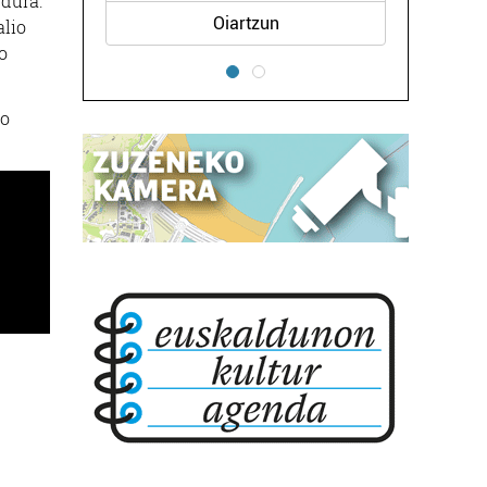
rdura.
Oiartzun
alio
o
go