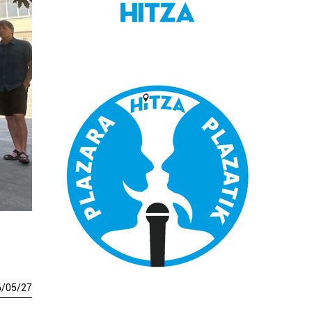
6
/
05
/
27