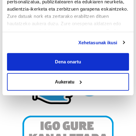
pertsonalizatua, publizitatearen eta edukiaren neurketa,
audientzia-ikerketa eta zerbitzuen garapena eskaintzeko.
Zure datuak nork eta zertarako erabiltzen dituen
hautatzeko aukera duzu. Zure onespena aldatzen edo
deuseztatzen ahal duzu edozein momentutan, Cookie
deklaraziotik edo Privacy triggerean klikatuz.
Xehetasunak ikusi
If you allow, we would also like to:
Collect information about your geographical
Dena onartu
location which can be accurate to within several
meters
Aukeratu
Identify your device by actively scanning it for
specific characteristics (fingerprinting)
Find out more about how your personal data is processed
and set your preferences in the
details section
.
Guk eta gure bazkideek zure datu pertsonalak
prozesatzen ditugu, zure IP zenbakia, besteak beste,
teknologia erabiliz, cookieak adibidez, iragarki eta eduki