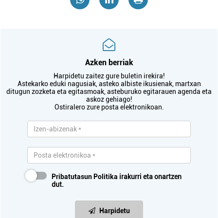
Azken berriak
Harpidetu zaitez gure buletin irekira!
Astekarko eduki nagusiak, asteko albiste ikusienak, martxan
ditugun zozketa eta egitasmoak, asteburuko egitarauen agenda eta
askoz gehiago!
Ostiralero zure posta elektronikoan.
Pribatutasun Politika
irakurri eta onartzen
dut.
Harpidetu