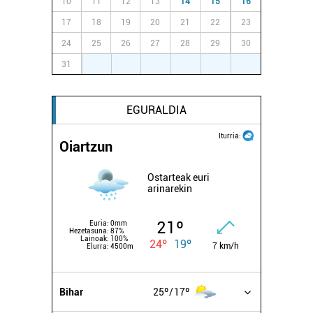
10
11
12
13
14
15
16
zerbitzuak hobetzeko asmoz, cookie teknologiaz
baliatzen gara. Ohar hau onartuz gero, teknologia hori
17
18
19
20
21
22
23
erabiltzeko baimen esplizitua ematen diguzu.
Gehiago
24
25
26
27
28
29
30
irakurri
31
1
2
3
4
5
6
EGURALDIA
Iturria:
Oiartzun
Ostarteak euri
arinarekin
21º
Euria:
0mm
Hezetasuna:
87%
Lainoak:
100%
24º
19º
7 km/h
Elurra:
4500m
Bihar
25º
17º