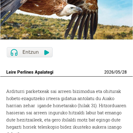
Leire Perlines Apalategi
2026
/
05
/
28
Arditurri parketxeak sai arreen bizimodua eta ohiturak
hobeto ezagutzeko irteera gidatua antolatu du Aiako
harrian zehar igande honetarako (hilak 31). Hitzorduaren
hasieran sai arreen inguruko hitzaldi labur bat emango
dute hezitzaileek, eta gero ibilaldi motz bat egingo dute
hegazti horiek teleskopio bidez ikusteko aukera izango