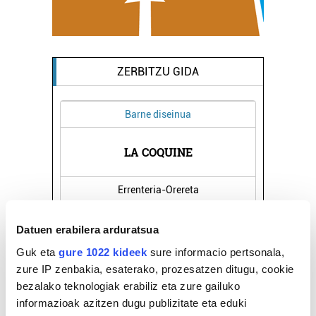
ZERBITZU GIDA
Barne diseinua
LA COQUINE
Errenteria-Orereta
Datuen erabilera arduratsua
Guk eta
gure 1022 kideek
sure informacio pertsonala,
zure IP zenbakia, esaterako, prozesatzen ditugu, cookie
bezalako teknologiak erabiliz eta zure gailuko
informazioak azitzen dugu publizitate eta eduki