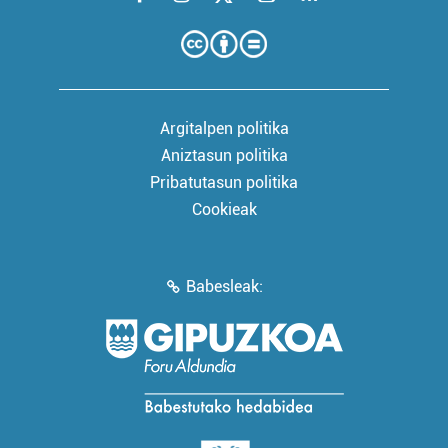
Argitalpen politika
Aniztasun politika
Pribatutasun politika
Cookieak
Babesleak: