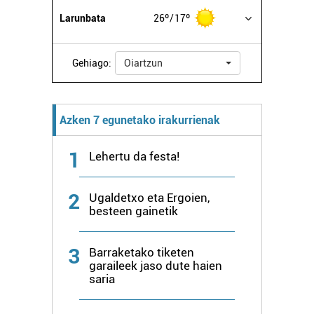
Larunbata
26º
17º
Gehiago:
Oiartzun
Azken 7 egunetako irakurrienak
1
Lehertu da festa!
2
Ugaldetxo eta Ergoien,
besteen gainetik
3
Barraketako tiketen
garaileek jaso dute haien
saria