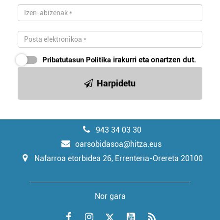
Pribatutasun Politika
irakurri eta onartzen dut.
Harpidetu
943 34 03 30
oarsobidasoa@hitza.eus
Nafarroa etorbidea 26, Errenteria-Orereta 20100
Nor gara