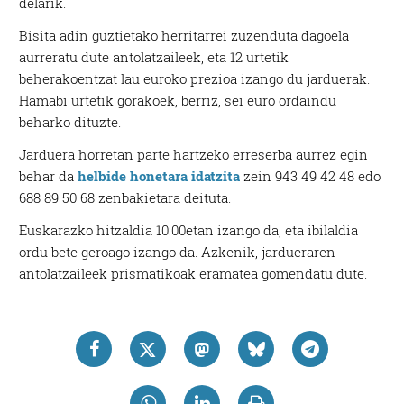
delarik.
Bisita adin guztietako herritarrei zuzenduta dagoela
aurreratu dute antolatzaileek, eta 12 urtetik
beherakoentzat lau euroko prezioa izango du jarduerak.
Hamabi urtetik gorakoek, berriz, sei euro ordaindu
beharko dituzte.
Jarduera horretan parte hartzeko erreserba aurrez egin
behar da
helbide honetara idatzita
zein 943 49 42 48 edo
688 89 50 68 zenbakietara deituta.
Euskarazko hitzaldia 10:00etan izango da, eta ibilaldia
ordu bete geroago izango da. Azkenik, jardueraren
antolatzaileek prismatikoak eramatea gomendatu dute.