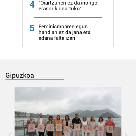
4
"Oiartzunen ez da inongo
erasorik onartuko"
5
Feminismoaren egun
handian ez da jana eta
edana falta izan
Gipuzkoa