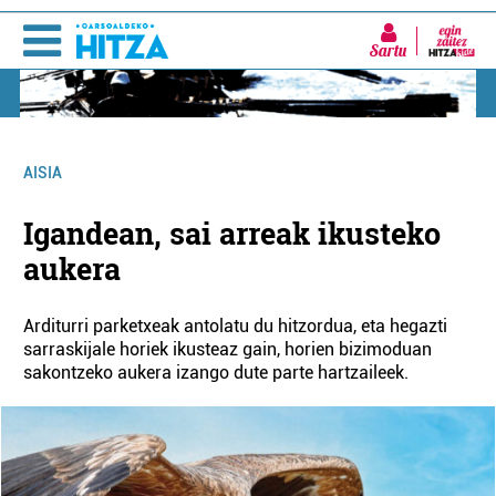
Sartu
AISIA
Igandean, sai arreak ikusteko
aukera
Arditurri parketxeak antolatu du hitzordua, eta hegazti
sarraskijale horiek ikusteaz gain, horien bizimoduan
sakontzeko aukera izango dute parte hartzaileek.