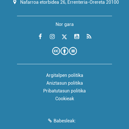
Nafarroa etorbidea 26, Errenteria-Orereta 20100
Nor gara
Argitalpen politika
Aniztasun politika
Pribatutasun politika
Cookieak
Babesleak: