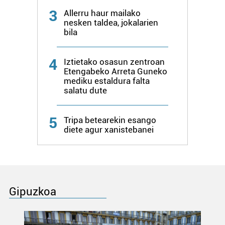
3
Allerru haur mailako
nesken taldea, jokalarien
bila
4
Iztietako osasun zentroan
Etengabeko Arreta Guneko
mediku estaldura falta
salatu dute
5
Tripa betearekin esango
diete agur xanistebanei
Gipuzkoa