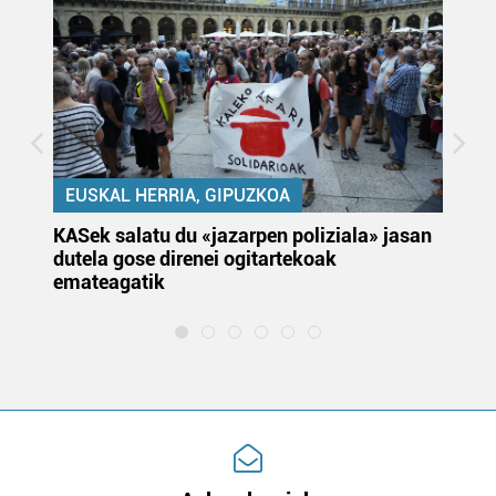
EUSKAL HERRIA, GIPUZKOA
KASek salatu du «jazarpen poliziala» jasan
Pa
dutela gose direnei ogitartekoak
da
emateagatik
«s