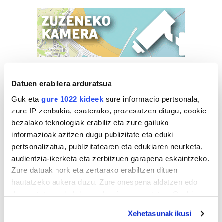
Datuen erabilera arduratsua
Guk eta
gure 1022 kideek
sure informacio pertsonala,
zure IP zenbakia, esaterako, prozesatzen ditugu, cookie
bezalako teknologiak erabiliz eta zure gailuko
informazioak azitzen dugu publizitate eta eduki
pertsonalizatua, publizitatearen eta edukiaren neurketa,
audientzia-ikerketa eta zerbitzuen garapena eskaintzeko.
Zure datuak nork eta zertarako erabiltzen dituen
hautatzeko aukera duzu. Zure onespena aldatzen edo
deuseztatzen ahal duzu edozein momentutan, Cookie
deklaraziotik edo Privacy triggerean klikatuz.
Xehetasunak ikusi