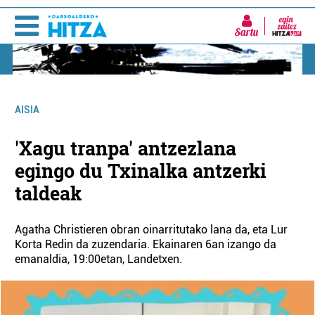
Sartu
AISIA
'Xagu tranpa' antzezlana
egingo du Txinalka antzerki
taldeak
Agatha Christieren obran oinarritutako lana da, eta Lur
Korta Redin da zuzendaria. Ekainaren 6an izango da
emanaldia, 19:00etan, Landetxen.