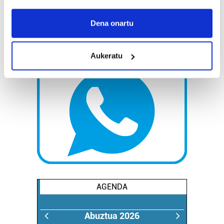
If you allow, we would also like to:
Collect information about your geographical
Dena onartu
location which can be accurate to within several
meters
Aukeratu
Identify your device by actively scanning it for
specific characteristics (fingerprinting)
Find out more about how your personal data is processed
and set your preferences in the
details section
.
Guk eta gure bazkideek zure datu pertsonalak
prozesatzen ditugu, zure IP zenbakia, besteak beste,
teknologia erabiliz, cookieak adibidez, iragarki eta eduki
pertsonalizatuak eskaintzeko, iragarkiak eta edukia
neurtzeko, jendeari buruzko informazioa biltzeko eta
produktuak garatzeko. Zure datuak nork eta zertarako
AGENDA
erabiltzen dituen hauta dezakezu.
Abuztua 2026
Bazkide batzuek ez dizute baimenik eskatzen, eta beren