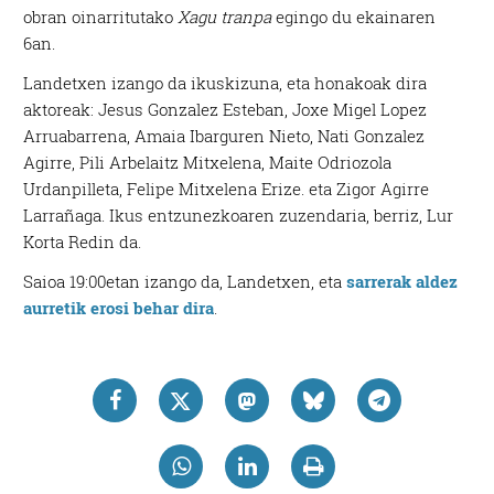
obran oinarritutako
Xagu tranpa
egingo du ekainaren
6an.
Landetxen izango da ikuskizuna, eta honakoak dira
aktoreak: Jesus Gonzalez Esteban, Joxe Migel Lopez
Arruabarrena, Amaia Ibarguren Nieto, Nati Gonzalez
Agirre, Pili Arbelaitz Mitxelena, Maite Odriozola
Urdanpilleta, Felipe Mitxelena Erize. eta Zigor Agirre
Larrañaga. Ikus entzunezkoaren zuzendaria, berriz, Lur
Korta Redin da.
Saioa 19:00etan izango da, Landetxen, eta
sarrerak aldez
aurretik erosi behar dira
.