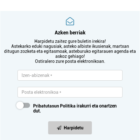
Azken berriak
Harpidetu zaitez gure buletin irekira!
Astekarko eduki nagusiak, asteko albiste ikusienak, martxan
ditugun zozketa eta egitasmoak, asteburuko egitarauen agenda eta
askoz gehiago!
Ostiralero zure posta elektronikoan.
Pribatutasun Politika
irakurri eta onartzen
dut.
Harpidetu