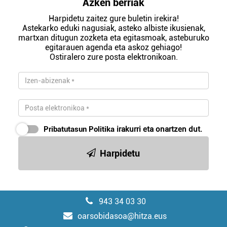
Azken berriak
Harpidetu zaitez gure buletin irekira!
Astekarko eduki nagusiak, asteko albiste ikusienak,
martxan ditugun zozketa eta egitasmoak, asteburuko
egitarauen agenda eta askoz gehiago!
Ostiralero zure posta elektronikoan.
Pribatutasun Politika
irakurri eta onartzen dut.
Harpidetu
943 34 03 30
oarsobidasoa@hitza.eus