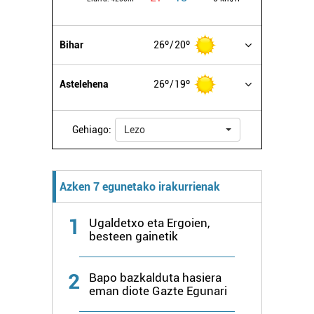
Bihar
26º
20º
Astelehena
26º
19º
Gehiago:
Lezo
Azken 7 egunetako irakurrienak
1
Ugaldetxo eta Ergoien,
besteen gainetik
2
Bapo bazkalduta hasiera
eman diote Gazte Egunari