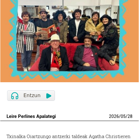
Leire Perlines Apalategi
2026
/
05
/
28
Txinalka Oiartzungo antzerki taldeak Agatha Christieren