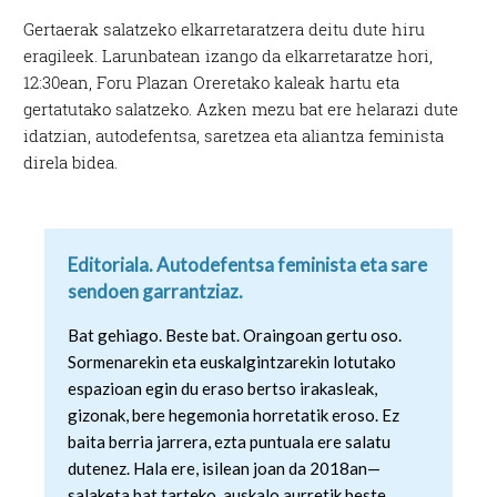
Gertaerak salatzeko elkarretaratzera deitu dute hiru
eragileek. Larunbatean izango da elkarretaratze hori,
12:30ean, Foru Plazan Oreretako kaleak hartu eta
gertatutako salatzeko. Azken mezu bat ere helarazi dute
idatzian, autodefentsa, saretzea eta aliantza feminista
direla bidea.
Editoriala. Autodefentsa feminista eta sare
sendoen garrantziaz.
Bat gehiago. Beste bat. Oraingoan gertu oso.
Sormenarekin eta euskalgintzarekin lotutako
espazioan egin du eraso bertso irakasleak,
gizonak, bere hegemonia horretatik eroso. Ez
baita berria jarrera, ezta puntuala ere salatu
dutenez. Hala ere, isilean joan da 2018an—
salaketa bat tarteko, auskalo aurretik beste