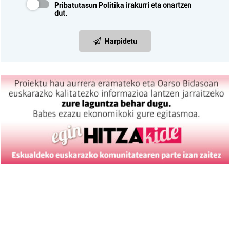
Pribatutasun Politika
irakurri eta onartzen
dut.
Harpidetu