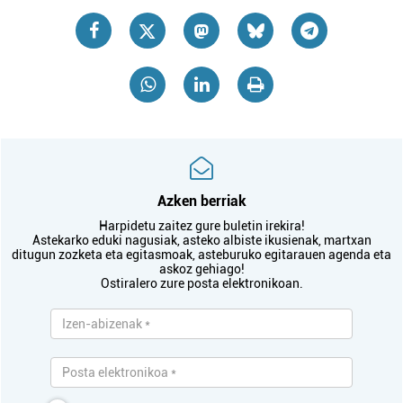
Azken berriak
Harpidetu zaitez gure buletin irekira!
Astekarko eduki nagusiak, asteko albiste ikusienak, martxan
ditugun zozketa eta egitasmoak, asteburuko egitarauen agenda eta
askoz gehiago!
Ostiralero zure posta elektronikoan.