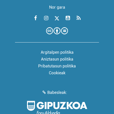
Nor gara
Argitalpen politika
Aniztasun politika
Pribatutasun politika
Cookieak
Babesleak: