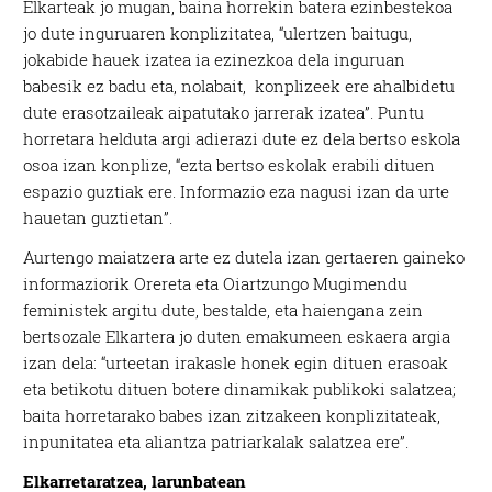
Elkarteak jo mugan, baina horrekin batera ezinbestekoa
jo dute inguruaren konplizitatea, “ulertzen baitugu,
jokabide hauek izatea ia ezinezkoa dela inguruan
babesik ez badu eta, nolabait, konplizeek ere ahalbidetu
dute erasotzaileak aipatutako jarrerak izatea”. Puntu
horretara helduta argi adierazi dute ez dela bertso eskola
osoa izan konplize, “ezta bertso eskolak erabili dituen
espazio guztiak ere. Informazio eza nagusi izan da urte
hauetan guztietan”.
Aurtengo maiatzera arte ez dutela izan gertaeren gaineko
informaziorik Orereta eta Oiartzungo Mugimendu
feministek argitu dute, bestalde, eta haiengana zein
bertsozale Elkartera jo duten emakumeen eskaera argia
izan dela: “urteetan irakasle honek egin dituen erasoak
eta betikotu dituen botere dinamikak publikoki salatzea;
baita horretarako babes izan zitzakeen konplizitateak,
inpunitatea eta aliantza patriarkalak salatzea ere”.
Elkarretaratzea, larunbatean