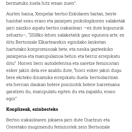
bermatuko zuela hitz eman zuen”.
Aurten baina, Xenpelar bertso Eskolaren baitan, beste
hainbat sexu eraso eta jazarpen psikologikoren salaketak
jarri zaizkio aipatu bertso irakasleari —ez dute kopururik
zehaztu—, “2018ko lehen salaketatik gaur egunera arte, ez
ditu Bertsozale Elkartearekin egindako lanketan
hartutako konpromisoak bete, eta neska gazteekiko
jazarpena eta manipulazioa behin eta berriz errepikatu
ditu”. Horren berri autodefentsa eta saretze feministari
esker jakin dela ere azaldu dute, “horri esker jakin dugu
bere ekiteko dinamika errepikatu duela: bertsolaritzan
eta herrian daukan botere posiziotik botere harremana
garatzen du, manipulatu egiten du eta zapaldu; eraso
egin”.
Konplizeak, ezinbesteko
Bertso irakaslearen jokaera jarri dute Oiartzun eta
Oreretako mugimendu feministek zein Bertsozale