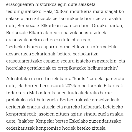
erasogilearen historikoa egin dute salaketa
testuinguratzeko. Hala, 2018an indarkeria matxistagatiko
salaketa jarri zitzaiola bertso irakasle horri berari azaldu
dute; Bertsozale Elkartean izan zen hori. Orduko hartan,
Bertsozale Elkarteak neurri batzuk adostu zituela
erasotzailearekin adierazi dute oharrean,
“bertsolaritzaren esparru formaletik zein informaletik
desagertzea zekartenak, betiere bertsolaritza
erasotuarentzako espazio seguru izateko asmoarekin, eta
horrelako gertakariak ez errepikatzeko helburuarekin”.
Adostutako neurri horiek baina “hautsi” zituela gaineratu
dute, eta horren berri izanik 2024an bertsozale Elkarteak
Indarkeria Matxisten kasuen kudeaketarako barne
protokoloa aktibatu zuela. Bertso irakasle erasotzaileak
gertaerak onartu zituela eta aurreko helburuak betetzeko
konpromisoak jasotzen zituen agiria sinatu zuela azaldu
dute, “halaber, Xenpelar bertso Eskolako zuzendaritzako
ordezkaritzak konpromiso horiek beteko zituela