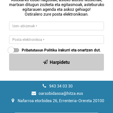
martxan ditugun zozketa eta egitasmoak, asteburuko
egitarauen agenda eta askoz gehiago!
Ostiralero zure posta elektronikoan.
Pribatutasun Politika
irakurri eta onartzen dut.
Harpidetu
943 34 03 30
oarsobidasoa@hitza.eus
Nafarroa etorbidea 26, Errenteria-Orereta 20100