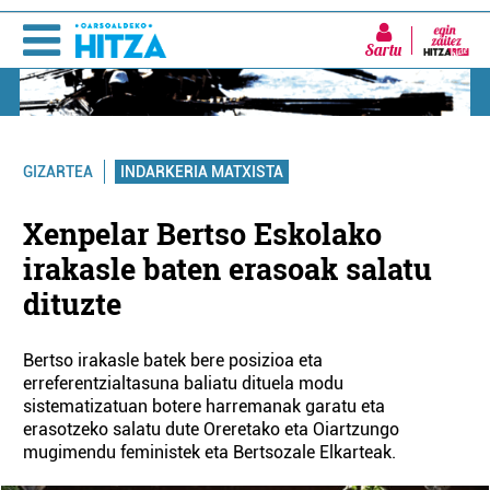
Sartu
INDARKERIA MATXISTA
GIZARTEA
Xenpelar Bertso Eskolako
irakasle baten erasoak salatu
dituzte
Bertso irakasle batek bere posizioa eta
erreferentzialtasuna baliatu dituela modu
sistematizatuan botere harremanak garatu eta
erasotzeko salatu dute Oreretako eta Oiartzungo
mugimendu feministek eta Bertsozale Elkarteak.