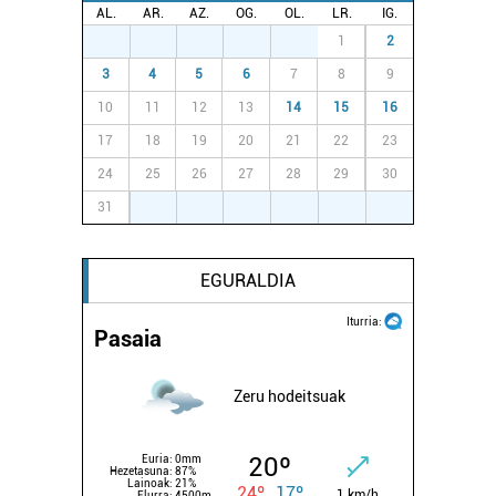
AL.
AR.
AZ.
OG.
OL.
LR.
IG.
27
28
29
30
31
1
2
3
4
5
6
7
8
9
10
11
12
13
14
15
16
17
18
19
20
21
22
23
24
25
26
27
28
29
30
31
1
2
3
4
5
6
EGURALDIA
Iturria:
Pasaia
Zeru hodeitsuak
20º
Euria:
0mm
Hezetasuna:
87%
Lainoak:
21%
24º
17º
1 km/h
Elurra:
4500m