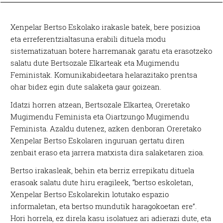
Xenpelar Bertso Eskolako irakasle batek, bere posizioa
eta erreferentzialtasuna erabili dituela modu
sistematizatuan botere harremanak garatu eta erasotzeko
salatu dute Bertsozale Elkarteak eta Mugimendu
Feministak. Komunikabideetara helarazitako prentsa
ohar bidez egin dute salaketa gaur goizean.
Idatzi horren atzean, Bertsozale Elkartea, Oreretako
Mugimendu Feminista eta Oiartzungo Mugimendu
Feminista. Azaldu dutenez, azken denboran Oreretako
Xenpelar Bertso Eskolaren inguruan gertatu diren
zenbait eraso eta jarrera matxista dira salaketaren zioa.
Bertso irakasleak, behin eta berriz errepikatu dituela
erasoak salatu dute hiru eragileek, “bertso eskoletan,
Xenpelar Bertso Eskolarekin lotutako espazio
informaletan, eta bertso mundutik haragokoetan ere”.
Hori horrela, ez direla kasu isolatuez ari adierazi dute, eta