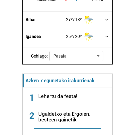
Bihar
27º
18º
Igandea
25º
20º
Gehiago:
Pasaia
Azken 7 egunetako irakurrienak
1
Lehertu da festa!
2
Ugaldetxo eta Ergoien,
besteen gainetik