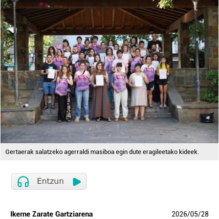
Gertaerak salatzeko agerraldi masiboa egin dute eragileetako kideek.
Ikerne Zarate Gartziarena
2026
/
05
/
28