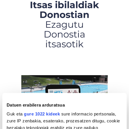
Datuen erabilera arduratsua
Guk eta
gure 1022 kideek
sure informacio pertsonala,
zure IP zenbakia, esaterako, prozesatzen ditugu, cookie
bezalako teknologiak erabiliz eta zure gailuko