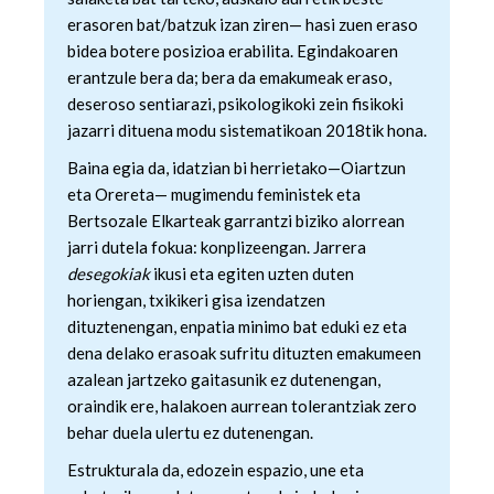
erasoren bat/batzuk izan ziren— hasi zuen eraso
bidea botere posizioa erabilita. Egindakoaren
erantzule bera da; bera da emakumeak eraso,
deseroso sentiarazi, psikologikoki zein fisikoki
jazarri dituena modu sistematikoan 2018tik hona.
Baina egia da, idatzian bi herrietako—Oiartzun
eta Orereta— mugimendu feministek eta
Bertsozale Elkarteak garrantzi biziko alorrean
jarri dutela fokua: konplizeengan. Jarrera
desegokiak
ikusi eta egiten uzten duten
horiengan, txikikeri gisa izendatzen
dituztenengan, enpatia minimo bat eduki ez eta
dena delako erasoak sufritu dituzten emakumeen
azalean jartzeko gaitasunik ez dutenengan,
oraindik ere, halakoen aurrean tolerantziak zero
behar duela ulertu ez dutenengan.
Estrukturala da, edozein espazio, une eta