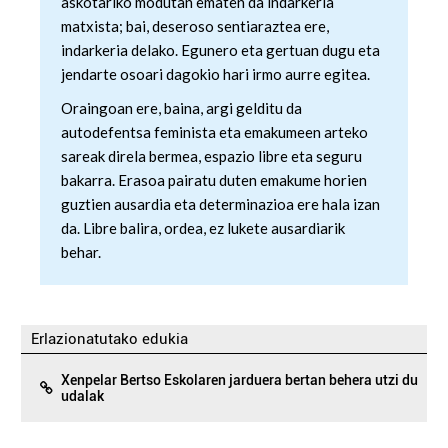
askotariko modutan ematen da indarkeria
matxista; bai, deseroso sentiaraztea ere,
indarkeria delako. Egunero eta gertuan dugu eta
jendarte osoari dagokio hari irmo aurre egitea.
Oraingoan ere, baina, argi gelditu da
autodefentsa feminista eta emakumeen arteko
sareak direla bermea, espazio libre eta seguru
bakarra. Erasoa pairatu duten emakume horien
guztien ausardia eta determinazioa ere hala izan
da. Libre balira, ordea, ez lukete ausardiarik
behar.
Erlazionatutako edukia
Xenpelar Bertso Eskolaren jarduera bertan behera utzi du
udalak