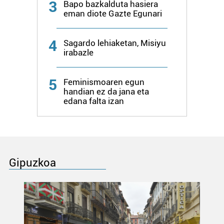
3
Bapo bazkalduta hasiera
eman diote Gazte Egunari
4
Sagardo lehiaketan, Misiyu
irabazle
5
Feminismoaren egun
handian ez da jana eta
edana falta izan
Gipuzkoa