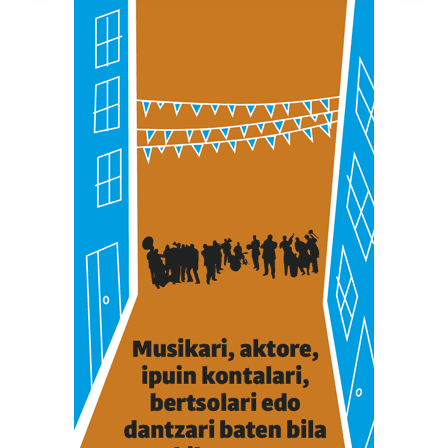
prozesatzen ditugu, zure IP zenbakia, besteak beste,
teknologia erabiliz, cookieak adibidez, iragarki eta eduki
pertsonalizatuak eskaintzeko, iragarkiak eta edukia
neurtzeko, jendeari buruzko informazioa biltzeko eta
produktuak garatzeko. Zure datuak nork eta zertarako
erabiltzen dituen hauta dezakezu.
Bazkide batzuek ez dizute baimenik eskatzen, eta beren
interes komertzial legitimoetan babesten dira. Ikusi gure
bazkideen zerrenda, beren ustez zein helburutarako
duten interes legitimoa eta horren aurka nola egin
dezakezun ikusteko.
Lortu zure datu pertsonalak prozesatzeko moduari
buruzko informazio gehiago eta ezarri zure lehentasunak
datuen atalean. Edozein unetan alda edo ken dezakezu
zure baimena Cookieen adierazpenean.
Webgune honek cookie propioak eta hirugarrenen cookie-