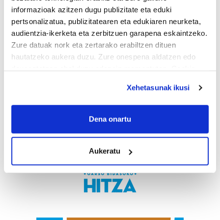
informazioak azitzen dugu publizitate eta eduki
pertsonalizatua, publizitatearen eta edukiaren neurketa,
audientzia-ikerketa eta zerbitzuen garapena eskaintzeko.
Zure datuak nork eta zertarako erabiltzen dituen
hautatzeko aukera duzu. Zure onespena aldatzen edo
deuseztatzen ahal duzu edozein momentutan, Cookie
deklaraziotik edo Privacy triggerean klikatuz.
Xehetasunak ikusi
If you allow, we would also like to:
Collect information about your geographical
Dena onartu
location which can be accurate to within several
meters
Aukeratu
Identify your device by actively scanning it for
specific characteristics (fingerprinting)
Find out more about how your personal data is processed
and set your preferences in the
details section
.
Guk eta gure bazkideek zure datu pertsonalak