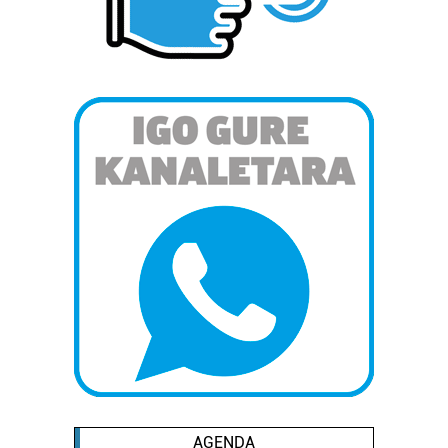
Webgune honek cookie propioak eta hirugarrenen cookie-
fitxategiak erabiltzen ditu. Zure esperientzia eta
zerbitzuak hobetzeko asmoz, cookie teknologiaz
baliatzen gara. Ohar hau onartuz gero, teknologia hori
erabiltzeko baimen esplizitua ematen diguzu.
Gehiago
irakurri
AGENDA