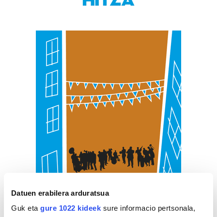
Datuen erabilera arduratsua
Guk eta
gure 1022 kideek
sure informacio pertsonala,