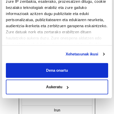
zure IP zenbakia, esaterako, prozesatzen ditugu, cookie
bezalako teknologiak erabiliz eta zure gailuko
informazioak azitzen dugu publizitate eta eduki
pertsonalizatua, publizitatearen eta edukiaren neurketa,
audientzia-ikerketa eta zerbitzuen garapena eskaintzeko.
Zure datuak nork eta zertarako erabiltzen dituen
hautatzeko aukera duzu. Zure onespena aldatzen edo
deuseztatzen ahal duzu edozein momentutan, Cookie
deklaraziotik edo Privacy triggerean klikatuz.
Xehetasunak ikusi
If you allow, we would also like to:
ZERBITZU GIDA
Collect information about your geographical
Dena onartu
location which can be accurate to within several
meters
Osasungintza
Aukeratu
Identify your device by actively scanning it for
specific characteristics (fingerprinting)
JONE LARREA PSIKOLOGIA
Find out more about how your personal data is processed
and set your preferences in the
details section
.
Irun