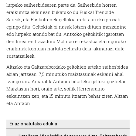
lurpeko saihesbidearen parte da. Saihesbide horren
eraikuntza ekainean bukatuko du Euskal Trenbide
Sareak, eta Euskotrenek geltokia ireki aurreko probak
egingo ditu. Geltokiak bi nasak lotzen dituen mezzanine
edo lurpeko atondo bat du. Antxoko geltokitik igarotzen
den linearen trazadura Molinao errekastoa eta inguruko
eraikinak kontuan hartuta zehaztu dela jakinarazi dute
sustatzaileek.
Altzako eta Galtzarabordako geltokien arteko saihesbidea
abian jartzean, 7,5 minutuko maiztasunak eskaini ahal
izango dira Amaratik Antxora bitarteko geltoki guztietan.
Maiztasun hori, orain arte, soilik Herreraraino
eskaintzen zen, eta 15 minutu itxaron behar ziren Altzan
eta Antxon.
Erlazionatutako edukia