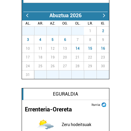
Abuztua 2026
AL.
AR.
AZ.
OG.
OL.
LR.
IG.
27
28
29
30
31
1
2
3
4
5
6
7
8
9
10
11
12
13
14
15
16
17
18
19
20
21
22
23
24
25
26
27
28
29
30
31
1
2
3
4
5
6
EGURALDIA
Iturria:
Errenteria-Orereta
Zeru hodeitsuak