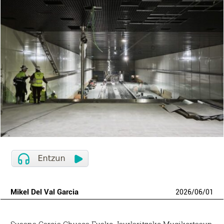
Mikel Del Val Garcia
2026
/
06
/
01
Susana Garcia Chueca Eusko Jaurlaritzako Mugikortasun