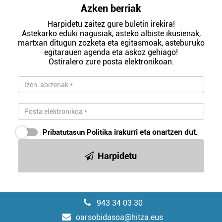
Azken berriak
Harpidetu zaitez gure buletin irekira!
Astekarko eduki nagusiak, asteko albiste ikusienak,
martxan ditugun zozketa eta egitasmoak, asteburuko
egitarauen agenda eta askoz gehiago!
Ostiralero zure posta elektronikoan.
Pribatutasun Politika
irakurri eta onartzen dut.
Harpidetu
943 34 03 30
oarsobidasoa@hitza.eus