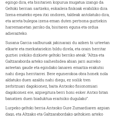
egingo dira, eta bisitarien kopurua mugatua izango da.
Geltoki berrian sartzeko, eskailera finkoak erabiliko dira.
Izena emateko epea itxi ondoren, taldeak antolatuko dira,
eta arreta bulegoa izena eman duten pertsona guztiekin
harremanetan jarriko da, bisitaren eguna eta ordua
adierazteko.
Susana Garcia sailburuak jakinarazi du azken bi urteetan
elkarte eta merkatariekin bildu direla, eta orain herritar
guztiei irekiko dizkiete geltoki berriko ateak: “Altza eta
Galtzaraborda arteko saihesbidea abian jarri aurreko
asteetan gaude eta egindako lanaren emaitza erakutsi
nahi diegu herritarrei. Bere egunerokoa obra honek nola
aldatuko duen azaldu nahi diegu, ez soilik tren
zerbitzuari dagokionez, baita Antxoko fisionomiari
dagokionez ere, azpiegitura berri honi esker Antxo bitan
banatzen duen biaduktua eraitsiko dugulako”.
Lurpeko geltoki berria Antxoko Gure Zumardiaren azpian
dago, eta Altzako eta Galtzarabordako geltokien arteko