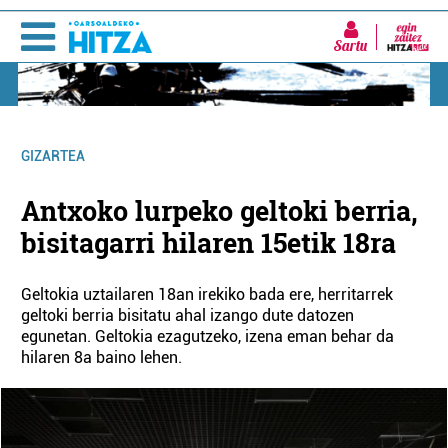
Sartu
GIZARTEA
Antxoko lurpeko geltoki berria,
bisitagarri hilaren 15etik 18ra
Geltokia uztailaren 18an irekiko bada ere, herritarrek
geltoki berria bisitatu ahal izango dute datozen
egunetan. Geltokia ezagutzeko, izena eman behar da
hilaren 8a baino lehen.