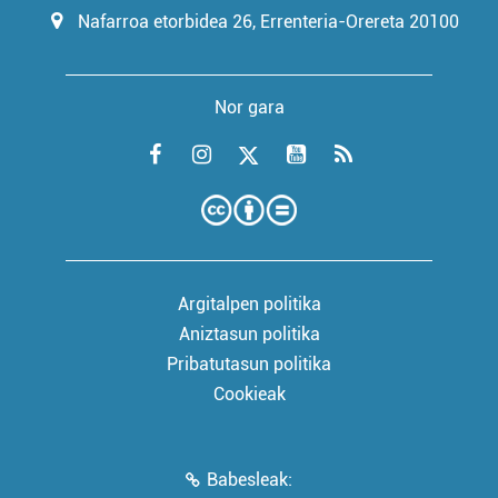
Nafarroa etorbidea 26, Errenteria-Orereta 20100
Nor gara
Argitalpen politika
Aniztasun politika
Pribatutasun politika
Cookieak
Babesleak: