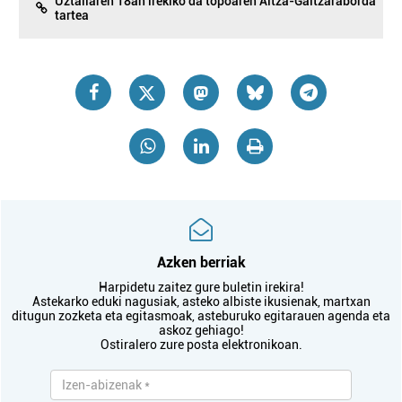
Uztailaren 18an irekiko da topoaren Altza-Galtzaraborda
tartea
Azken berriak
Harpidetu zaitez gure buletin irekira!
Astekarko eduki nagusiak, asteko albiste ikusienak, martxan
ditugun zozketa eta egitasmoak, asteburuko egitarauen agenda eta
askoz gehiago!
Ostiralero zure posta elektronikoan.