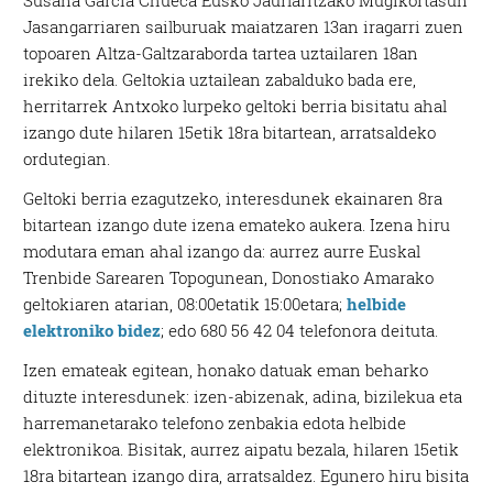
Jasangarriaren sailburuak maiatzaren 13an iragarri zuen
topoaren Altza-Galtzaraborda tartea uztailaren 18an
irekiko dela. Geltokia uztailean zabalduko bada ere,
herritarrek Antxoko lurpeko geltoki berria bisitatu ahal
izango dute hilaren 15etik 18ra bitartean, arratsaldeko
ordutegian.
Geltoki berria ezagutzeko, interesdunek ekainaren 8ra
bitartean izango dute izena emateko aukera. Izena hiru
modutara eman ahal izango da: aurrez aurre Euskal
Trenbide Sarearen Topogunean, Donostiako Amarako
geltokiaren atarian, 08:00etatik 15:00etara;
helbide
elektroniko bidez
; edo 680 56 42 04 telefonora deituta.
Izen emateak egitean, honako datuak eman beharko
dituzte interesdunek: izen-abizenak, adina, bizilekua eta
harremanetarako telefono zenbakia edota helbide
elektronikoa. Bisitak, aurrez aipatu bezala, hilaren 15etik
18ra bitartean izango dira, arratsaldez. Egunero hiru bisita