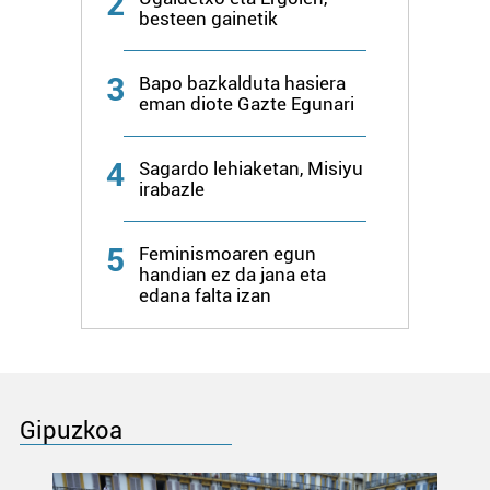
2
besteen gainetik
3
Bapo bazkalduta hasiera
eman diote Gazte Egunari
4
Sagardo lehiaketan, Misiyu
irabazle
5
Feminismoaren egun
handian ez da jana eta
edana falta izan
Gipuzkoa