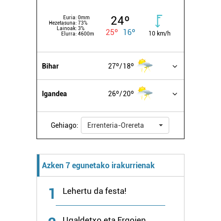
24º
Euria:
0mm
Hezetasuna:
73%
Lainoak:
3%
25º
16º
10 km/h
Elurra:
4600m
Bihar
27º
18º
Igandea
26º
20º
Gehiago:
Errenteria-Orereta
Azken 7 egunetako irakurrienak
1
Lehertu da festa!
Ugaldetxo eta Ergoien,