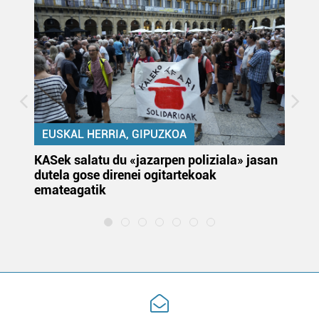
EUSKAL HERRIA, GIPUZKOA
KASek salatu du «jazarpen poliziala» jasan
Pa
dutela gose direnei ogitartekoak
da
emateagatik
«s