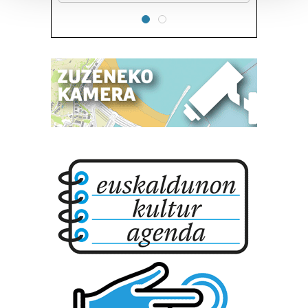
Guk eta gure bazkideek zure datu pertsonalak
prozesatzen ditugu, zure IP zenbakia, besteak beste,
teknologia erabiliz, cookieak adibidez, iragarki eta eduki
pertsonalizatuak eskaintzeko, iragarkiak eta edukia
neurtzeko, jendeari buruzko informazioa biltzeko eta
produktuak garatzeko. Zure datuak nork eta zertarako
erabiltzen dituen hauta dezakezu.
Bazkide batzuek ez dizute baimenik eskatzen, eta beren
interes komertzial legitimoetan babesten dira. Ikusi gure
bazkideen zerrenda, beren ustez zein helburutarako
duten interes legitimoa eta horren aurka nola egin
dezakezun ikusteko.
Lortu zure datu pertsonalak prozesatzeko moduari
buruzko informazio gehiago eta ezarri zure lehentasunak
datuen atalean. Edozein unetan alda edo ken dezakezu
zure baimena Cookieen adierazpenean.