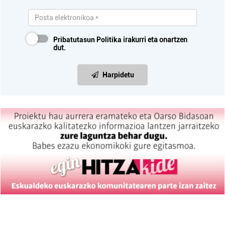
Pribatutasun Politika
irakurri eta onartzen
dut.
Harpidetu