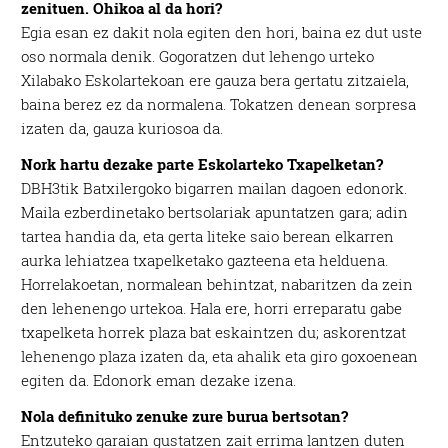
zenituen. Ohikoa al da hori?
Egia esan ez dakit nola egiten den hori, baina ez dut uste
oso normala denik. Gogoratzen dut lehengo urteko
Xilabako Eskolartekoan ere gauza bera gertatu zitzaiela,
baina berez ez da normalena. Tokatzen denean sorpresa
izaten da, gauza kuriosoa da.
Nork hartu dezake parte Eskolarteko Txapelketan?
DBH3tik Batxilergoko bigarren mailan dagoen edonork.
Maila ezberdinetako bertsolariak apuntatzen gara; adin
tartea handia da, eta gerta liteke saio berean elkarren
aurka lehiatzea txapelketako gazteena eta helduena.
Horrelakoetan, normalean behintzat, nabaritzen da zein
den lehenengo urtekoa. Hala ere, horri erreparatu gabe
txapelketa horrek plaza bat eskaintzen du; askorentzat
lehenengo plaza izaten da, eta ahalik eta giro goxoenean
egiten da. Edonork eman dezake izena.
Nola definituko zenuke zure burua bertsotan?
Entzuteko garaian gustatzen zait errima lantzen duten