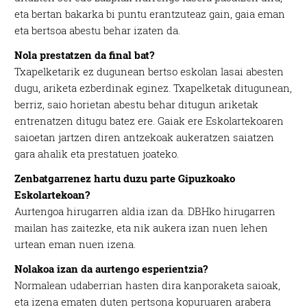
eta bertan bakarka bi puntu erantzuteaz gain, gaia eman
eta bertsoa abestu behar izaten da.
Nola prestatzen da final bat?
Txapelketarik ez dugunean bertso eskolan lasai abesten
dugu, ariketa ezberdinak eginez. Txapelketak ditugunean,
berriz, saio horietan abestu behar ditugun ariketak
entrenatzen ditugu batez ere. Gaiak ere Eskolartekoaren
saioetan jartzen diren antzekoak aukeratzen saiatzen
gara ahalik eta prestatuen joateko.
Zenbatgarrenez hartu duzu parte Gipuzkoako
Eskolartekoan?
Aurtengoa hirugarren aldia izan da. DBHko hirugarren
mailan has zaitezke, eta nik aukera izan nuen lehen
urtean eman nuen izena.
Nolakoa izan da aurtengo espe
rientzia?
Normalean udaberrian hasten dira kanporaketa saioak,
eta izena ematen duten pertsona kopuruaren arabera