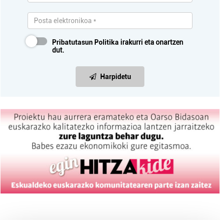
Pribatutasun Politika
irakurri eta onartzen
dut.
Harpidetu