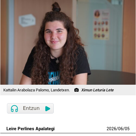
Kattalin Arabolaza Palomo, Landetxen.
Ximun Leturia Lete
Leire Perlines Apalategi
2026
/
06
/
05