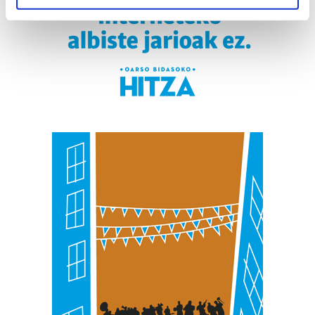
specific characteristics (fingerprinting)
Find out more about how your personal data is processed
and set your preferences in the
details section
.
Guk eta gure bazkideek zure datu pertsonalak
prozesatzen ditugu, zure IP zenbakia, besteak beste,
teknologia erabiliz, cookieak adibidez, iragarki eta eduki
pertsonalizatuak eskaintzeko, iragarkiak eta edukia
neurtzeko, jendeari buruzko informazioa biltzeko eta
produktuak garatzeko. Zure datuak nork eta zertarako
erabiltzen dituen hauta dezakezu.
Bazkide batzuek ez dizute baimenik eskatzen, eta beren
interes komertzial legitimoetan babesten dira. Ikusi gure
bazkideen zerrenda, beren ustez zein helburutarako
duten interes legitimoa eta horren aurka nola egin
dezakezun ikusteko.
Lortu zure datu pertsonalak prozesatzeko moduari