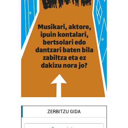
buruzko informazio gehiago eta ezarri zure lehentasunak
datuen atalean. Edozein unetan alda edo ken dezakezu
zure baimena Cookieen adierazpenean.
Webgune honek cookie propioak eta hirugarrenen cookie-
fitxategiak erabiltzen ditu. Zure esperientzia eta
zerbitzuak hobetzeko asmoz, cookie teknologiaz
baliatzen gara. Ohar hau onartuz gero, teknologia hori
erabiltzeko baimen esplizitua ematen diguzu.
Gehiago
irakurri
ZERBITZU GIDA