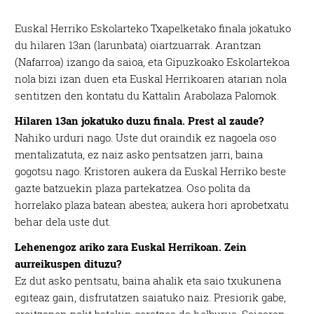
E
uskal Herriko Eskolarteko Txapelketako finala jokatuko
du hilaren 13an (larunbata) oiartzuarrak. Arantzan
(Nafarroa) izango da saioa, eta Gipuzkoako Eskolartekoa
nola bizi izan duen eta Euskal Herrikoaren atarian nola
sentitzen den kontatu du Kattalin Arabolaza Palomok.
Hilaren 13an jokatuko duzu finala. Prest al zaude?
Nahiko urduri nago. Uste dut oraindik ez nagoela oso
mentalizatuta, ez naiz asko pentsatzen jarri, baina
gogotsu nago. Kristoren aukera da Euskal Herriko beste
gazte batzuekin plaza partekatzea. Oso polita da
horrelako plaza batean abestea; aukera hori aprobetxatu
behar dela uste dut.
Lehenengoz ariko zara Euskal Herrikoan. Zein
aurreikuspen dituzu?
Ez dut asko pentsatu, baina ahalik eta saio txukunena
egiteaz gain, disfrutatzen saiatuko naiz. Presiorik gabe,
oroitzapen polit batekin geratzea da helburua. Saioaren