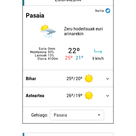
Iturria:
Pasaia
Zeru hodeitsuak euri
arinarekin
22º
Euria:
0mm
Hezetasuna:
93%
Lainoak:
13%
25º
21º
9 km/h
Elurra:
4100m
Bihar
25º
20º
Asteartea
26º
19º
Gehiago:
Pasaia