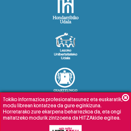
Tokiko informazioa profesionaltasunez eta euskaratik,
modu librean kontatzea da gure eginkizuna.
Horretarako zure ekarpena beharrezkoa da, eta ongi
maitatzeko modurik zintzoena da HITZAkide egitea.