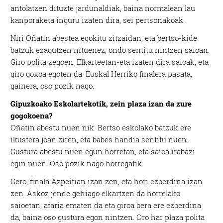
antolatzen dituzte jardunaldiak, baina normalean lau
kanporaketa inguru izaten dira, sei pertsonakoak.
Niri Oñatin abestea egokitu zitzaidan, eta bertso-kide
batzuk ezagutzen nituenez, ondo sentitu nintzen saioan.
Giro polita zegoen. Elkarteetan-eta izaten dira saioak, eta
giro goxoa egoten da. Euskal Herriko finalera pasata,
gainera, oso pozik nago.
Gipuzkoako Eskolartekotik, zein plaza izan da zure
gogokoena?
Oñatin abestu nuen nik. Bertso eskolako batzuk ere
ikustera joan ziren, eta babes handia sentitu nuen.
Gustura abestu nuen egun horretan, eta saioa irabazi
egin nuen. Oso pozik nago horregatik.
Gero, finala Azpeitian izan zen, eta hori ezberdina izan
zen. Askoz jende gehiago elkartzen da horrelako
saioetan; afaria ematen da eta giroa bera ere ezberdina
da, baina oso gustura egon nintzen. Oro har plaza polita