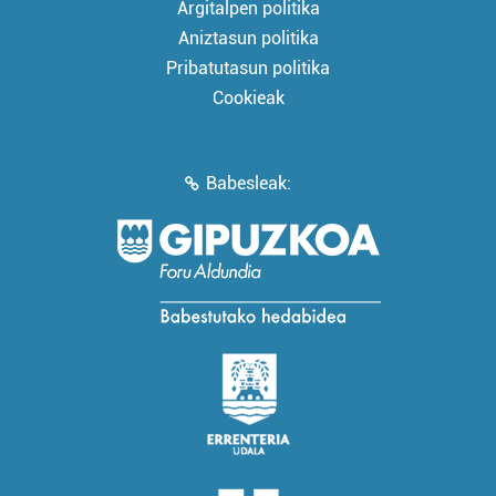
Argitalpen politika
Aniztasun politika
Pribatutasun politika
Cookieak
Babesleak: