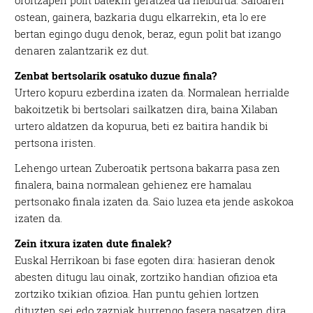
ostean, gainera, bazkaria dugu elkarrekin, eta lo ere
bertan egingo dugu denok, beraz, egun polit bat izango
denaren zalantzarik ez dut.
Zenbat bertsolarik osatuko duzue finala?
Urtero kopuru ezberdina izaten da. Normalean herrialde
bakoitzetik bi bertsolari sailkatzen dira, baina Xilaban
urtero aldatzen da kopurua, beti ez baitira handik bi
pertsona iristen.
Lehengo urtean Zuberoatik pertsona bakarra pasa zen
finalera, baina normalean gehienez ere hamalau
pertsonako finala izaten da. Saio luzea eta jende askokoa
izaten da.
Zein itxura izaten dute finalek?
Euskal Herrikoan bi fase egoten dira: hasieran denok
abesten ditugu lau oinak, zortziko handian ofizioa eta
zortziko txikian ofizioa. Han puntu gehien lortzen
dituzten sei edo zazpiak hurrengo fasera pasatzen dira,