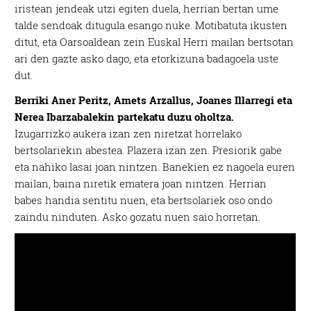
iristean jendeak utzi egiten duela, herrian bertan ume
talde sendoak ditugula esango nuke. Motibatuta ikusten
ditut, eta Oarsoaldean zein Euskal Herri mailan bertsotan
ari den gazte asko dago, eta etorkizuna badagoela uste
dut.
Berriki Aner Peritz, Amets Arzallus, Joanes Illarregi eta
Nerea Ibarzabalekin partekatu duzu oholtza.
Izugarrizko aukera izan zen niretzat horrelako
bertsolariekin abestea. Plazera izan zen. Presiorik gabe
eta nahiko lasai joan nintzen. Banekien ez nagoela euren
mailan, baina niretik ematera joan nintzen. Herrian
babes handia sentitu nuen, eta bertsolariek oso ondo
zaindu ninduten. Asko gozatu nuen saio horretan.