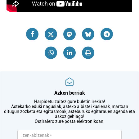
Azken berriak
Harpidetu zaitez gure buletin irekira!
Astekarko eduki nagusiak, asteko albiste ikusienak, martxan
ditugun zozketa eta egitasmoak, asteburuko egitarauen agenda eta
askoz gehiago!
Ostiralero zure posta elektronikoan.