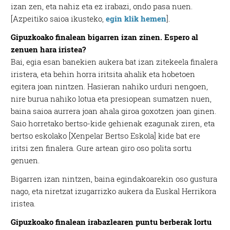
izan zen, eta nahiz eta ez irabazi, ondo pasa nuen.
[Azpeitiko saioa ikusteko,
egin klik hemen
].
Gipuzkoako finalean bigarren izan zinen. Espero al
zenuen hara iristea?
Bai, egia esan banekien aukera bat izan zitekeela finalera
iristera, eta behin horra iritsita ahalik eta hobetoen
egitera joan nintzen. Hasieran nahiko urduri nengoen,
nire burua nahiko lotua eta presiopean sumatzen nuen,
baina saioa aurrera joan ahala giroa goxotzen joan ginen.
Saio horretako bertso-kide gehienak ezagunak ziren, eta
bertso eskolako [Xenpelar Bertso Eskola] kide bat ere
iritsi zen finalera. Gure artean giro oso polita sortu
genuen.
Bigarren izan nintzen, baina egindakoarekin oso gustura
nago, eta niretzat izugarrizko aukera da Euskal Herrikora
iristea.
Gipuzkoako finalean irabazlearen puntu berberak lortu