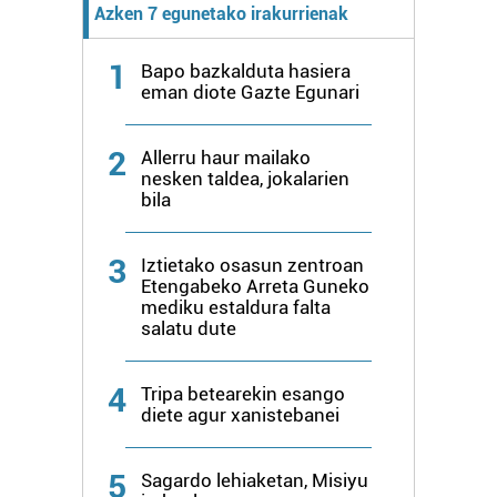
Azken 7 egunetako irakurrienak
1
Bapo bazkalduta hasiera
eman diote Gazte Egunari
2
Allerru haur mailako
nesken taldea, jokalarien
bila
3
Iztietako osasun zentroan
Etengabeko Arreta Guneko
mediku estaldura falta
salatu dute
4
Tripa betearekin esango
diete agur xanistebanei
5
Sagardo lehiaketan, Misiyu