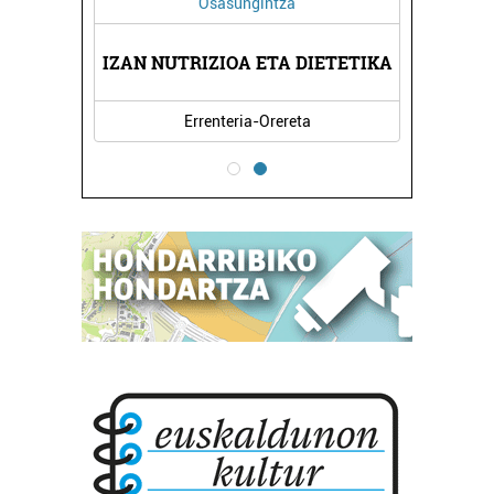
Osasungintza
EGIA
IZAN NUTRIZIOA ETA DIETETIKA
SAN
Errenteria-Orereta