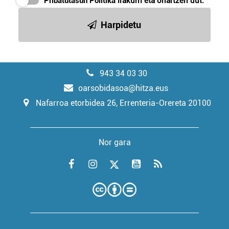
Pribatutasun Politika
irakurri eta onartzen dut.
Harpidetu
943 34 03 30
oarsobidasoa@hitza.eus
Nafarroa etorbidea 26, Errenteria-Orereta 20100
Nor gara