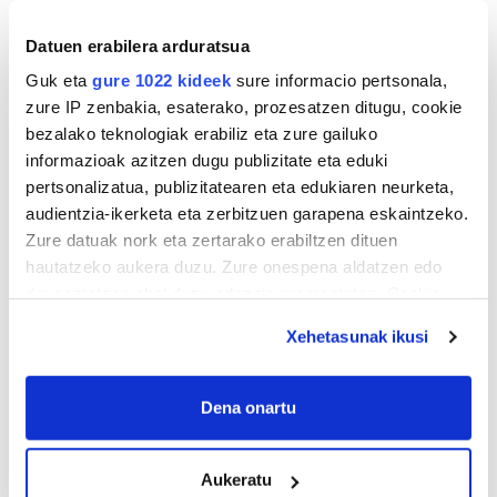
Datuen erabilera arduratsua
Guk eta
gure 1022 kideek
sure informacio pertsonala,
zure IP zenbakia, esaterako, prozesatzen ditugu, cookie
bezalako teknologiak erabiliz eta zure gailuko
informazioak azitzen dugu publizitate eta eduki
pertsonalizatua, publizitatearen eta edukiaren neurketa,
audientzia-ikerketa eta zerbitzuen garapena eskaintzeko.
Zure datuak nork eta zertarako erabiltzen dituen
hautatzeko aukera duzu. Zure onespena aldatzen edo
deuseztatzen ahal duzu edozein momentutan, Cookie
deklaraziotik edo Privacy triggerean klikatuz.
Xehetasunak ikusi
If you allow, we would also like to:
Collect information about your geographical
Dena onartu
location which can be accurate to within several
meters
Aukeratu
Identify your device by actively scanning it for