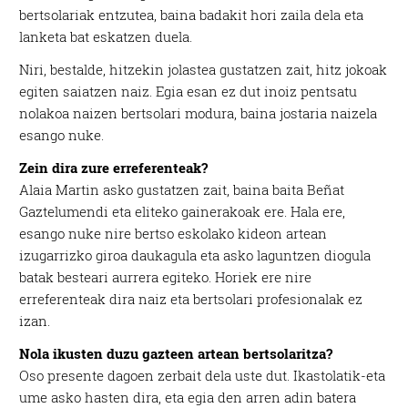
bertsolariak entzutea, baina badakit hori zaila dela eta
lanketa bat eskatzen duela.
Niri, bestalde, hitzekin jolastea gustatzen zait, hitz jokoak
egiten saiatzen naiz. Egia esan ez dut inoiz pentsatu
nolakoa naizen bertsolari modura, baina jostaria naizela
esango nuke.
Zein dira zure erreferenteak?
Alaia Martin asko gustatzen zait, baina baita Beñat
Gaztelumendi eta eliteko gainerakoak ere. Hala ere,
esango nuke nire bertso eskolako kideon artean
izugarrizko giroa daukagula eta asko laguntzen diogula
batak besteari aurrera egiteko. Horiek ere nire
erreferenteak dira naiz eta bertsolari profesionalak ez
izan.
Nola ikusten duzu gazteen artean bertsolaritza?
Oso presente dagoen zerbait dela uste dut. Ikastolatik-eta
ume asko hasten dira, eta egia den arren adin batera