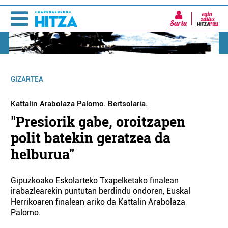
Sartu
GIZARTEA
Kattalin Arabolaza Palomo. Bertsolaria.
"Presiorik gabe, oroitzapen
polit batekin geratzea da
helburua"
Gipuzkoako Eskolarteko Txapelketako finalean
irabazlearekin puntutan berdindu ondoren, Euskal
Herrikoaren finalean ariko da Kattalin Arabolaza
Palomo.