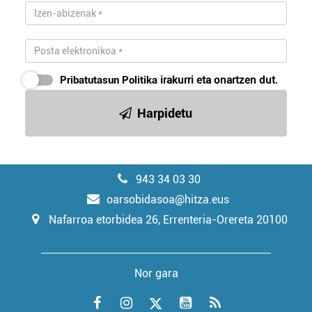
Pribatutasun Politika
irakurri eta onartzen dut.
Harpidetu
943 34 03 30
oarsobidasoa@hitza.eus
Nafarroa etorbidea 26, Errenteria-Orereta 20100
Nor gara