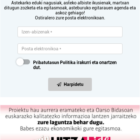
Astekarko eduki nagusiak, asteko albiste ikusienak, martxan
ditugun zozketa eta egitasmoak, asteburuko egitarauen agenda eta
askoz gehiago!
Ostiralero zure posta elektronikoan.
Pribatutasun Politika
irakurri eta onartzen
dut.
Harpidetu