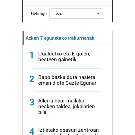
Gehiago:
Lezo
Azken 7 egunetako irakurrienak
1
Ugaldetxo eta Ergoien,
besteen gainetik
2
Bapo bazkalduta hasiera
eman diote Gazte Egunari
3
Allerru haur mailako
nesken taldea, jokalarien
bila
4
Iztietako osasun zentroan