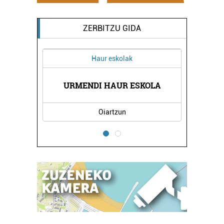
ZERBITZU GIDA
Haur eskolak
ENTROA
URMENDI HAUR ESKOLA
AITON
Oiartzun