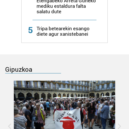
Etengabeko Arreta Guneko
mediku estaldura falta
salatu dute
5
Tripa betearekin esango
diete agur xanistebanei
Gipuzkoa