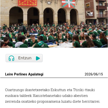
Leire Perlines Apalategi
2026
/
06
/
15
Oiartzungo ikastetxeetako Eskuttun eta Ttiriki-ttauki
euskara taldeek Xanistebanetako udako abestien
zerrenda osatzeko proposamena luzatu diete herritarrei.