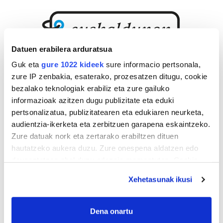
Datuen erabilera arduratsua
Guk eta
gure 1022 kideek
sure informacio pertsonala,
zure IP zenbakia, esaterako, prozesatzen ditugu, cookie
bezalako teknologiak erabiliz eta zure gailuko
informazioak azitzen dugu publizitate eta eduki
pertsonalizatua, publizitatearen eta edukiaren neurketa,
audientzia-ikerketa eta zerbitzuen garapena eskaintzeko.
Zure datuak nork eta zertarako erabiltzen dituen
hautatzeko aukera duzu. Zure onespena aldatzen edo
deuseztatzen ahal duzu edozein momentutan, Cookie
deklaraziotik edo Privacy triggerean klikatuz.
Xehetasunak ikusi
If you allow, we would also like to:
Collect information about your geographical
Dena onartu
location which can be accurate to within several