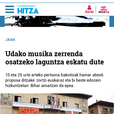
Sartu
JAIAK
Udako musika zerrenda
osatzeko laguntza eskatu dute
10 eta 25 urte arteko pertsona bakoitzak hamar abesti
proposa ditzake: zortzi euskaraz eta bi beste edozein
hizkuntzetan. Bihar amaitzen da epea.