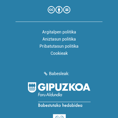
Argitalpen politika
Aniztasun politika
Pribatutasun politika
Cookieak
Babesleak: