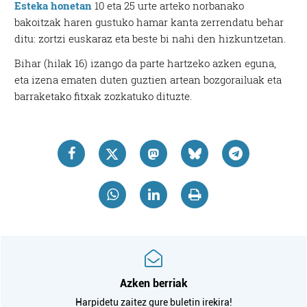
Esteka honetan
10 eta 25 urte arteko norbanako
bakoitzak haren gustuko hamar kanta zerrendatu behar
ditu: zortzi euskaraz eta beste bi nahi den hizkuntzetan.
Bihar (hilak 16) izango da parte hartzeko azken eguna,
eta izena ematen duten guztien artean bozgorailuak eta
barraketako fitxak zozkatuko dituzte.
Azken berriak
Harpidetu zaitez gure buletin irekira!