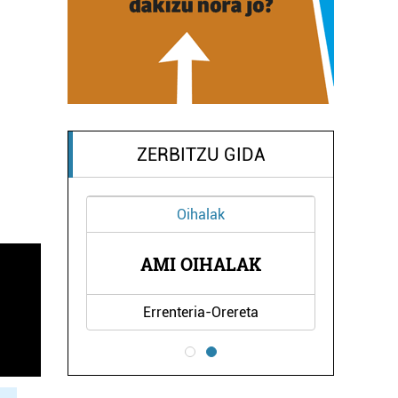
ZERBITZU GIDA
Oihalak
TXEA
AMI OIHALAK
ZA
Errenteria-Orereta