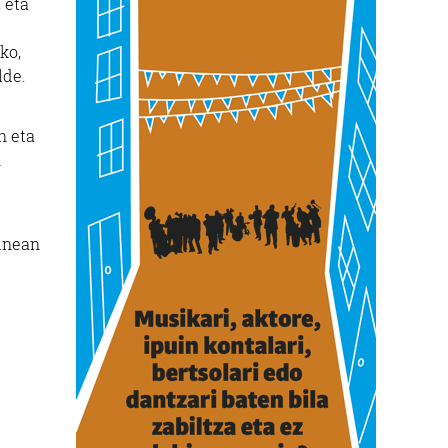
 eta
ko,
lde.
n eta
n
dinean