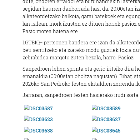
dute, ondoren erraldoi eta buruhandiekin lasterka i
segidan haurren danborrada hasi da. 20:00etan i
alkateordetzako balkoia, garai batekoek eta egung
lan isilean, inork ikusten ez dituen horiek pasioz
Pasio morea haiena ere.
LGTBIQ+ pertsonen bandera ere izan da alkateordet
beti sentitzeko eta izateko modu guztiek tokia du
zebrabidea margotu zuten bezala, harro. Pasioz.
Sanpedroen lehen sprinta eta gerio iritsiko dira 
emanaldia (00:00etan oholtza nagusian). Bihar, e
2026ko San Pedroko festen ekitaldien zerrenda ik
Jarraian, sanpedroen festen hasierako irudi sorta 