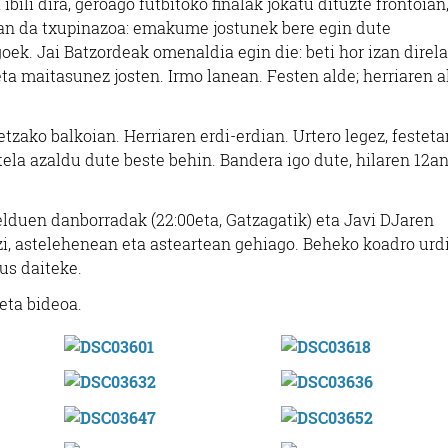
bili dira, geroago futbitoko finalak jokatu dituzte frontoian,
zan da txupinazoa: emakume jostunek bere egin dute
oek. Jai Batzordeak omenaldia egin die: beti hor izan direla
 eta maitasunez josten. Irmo lanean. Festen alde; herriaren a
zako balkoian. Herriaren erdi-erdian. Urtero legez, festeta
tela azaldu dute beste behin. Bandera igo dute, hilaren 12a
helduen danborradak (22:00eta, Gatzagatik) eta Javi DJaren
tzi, astelehenean eta asteartean gehiago. Beheko koadro ur
us daiteke.
eta bideoa.