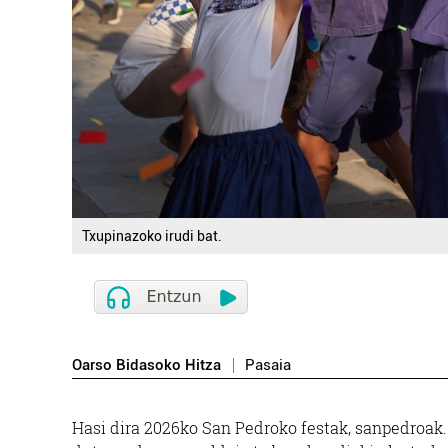
Txupinazoko irudi bat.
Oarso Bidasoko Hitza
Pasaia
Hasi dira 2026ko San Pedroko festak, sanpedroak.