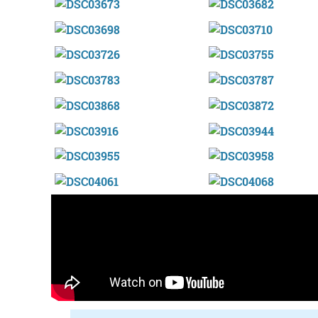
Ostalaritza
ZAMALBIDE JATETXEA
Errenteria-Orereta