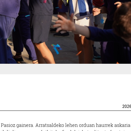
202
 Pasioz gainera. Arratsaldeko lehen orduan haurrek askaria