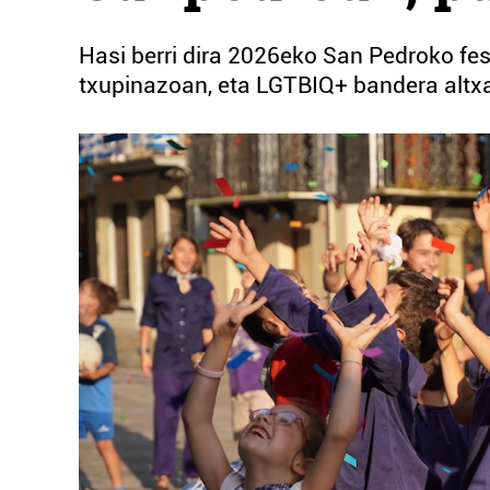
Hasi berri dira 2026eko San Pedroko fes
txupinazoan, eta LGTBIQ+ bandera altxa