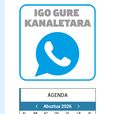
AGENDA
Abuztua 2026
AL.
AR.
AZ.
OG.
OL.
LR.
IG.