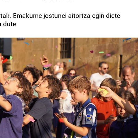
tak. Emakume jostunei aitortza egin diete
 dute.