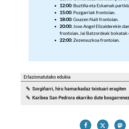
12:00
: Buztiña eta Eskamak partid
15:00
: Puzgarriak frontoian.
18:00
: Goazen Nait frontoian.
20:00
: Joxe Angel Elizalderekin dan
frontoian. Jai Batzordeak bokatak et
22:00
: Zezensuzkoa frontoian.
Erlazionatutako edukia
Sorgiñarri, hiru hamarkadaz txistuari eragiten
Karibea San Pedrora ekarriko dute bosgarrene