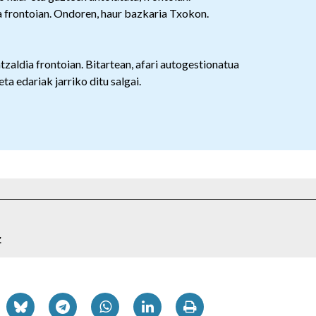
a frontoian. Ondoren, haur bazkaria Txokon.
tzaldia frontoian. Bitartean, afari autogestionatua
a edariak jarriko ditu salgai.
z