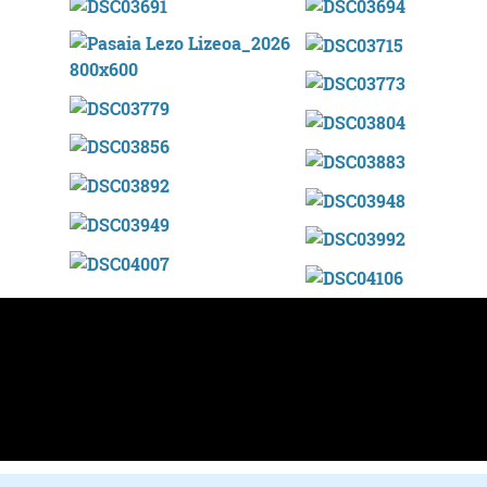
Oihalak
Ostalaritza
AMI OIHALAK
ZAMALBIDE JATE
Errenteria-Orereta
Errenteria-Orereta