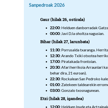
Sanpedroak 2026
Gaur (hilak 26, ostirala)
22:00
: Helduen danborradak Gatza
00:00
: Javi DJa oholtza nagusian.
Bihar (hilak 27, larunbata)
11:30
: Porrusalda txaranga. Herrita
12:30
: Arando Txiki otxotea herrik
17:00
: Piratakada frontoian.
20:30
: Afari herrikoia Arraunlari k
behar dira, 21 euroan).
22:30
: Rockalean San Pedroko kale
01:00
: Zatekeen taldearekin errome
03:00
: Gonzalo txosnagunean.
Etzi (hilak 28, igandea)
12:00
: Helduen Inude eta Artzaina