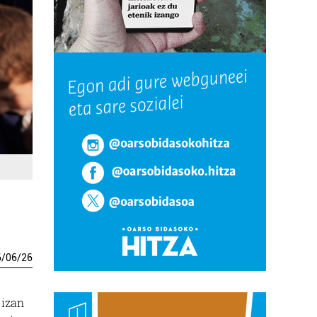
6
/
06
/
26
 izan