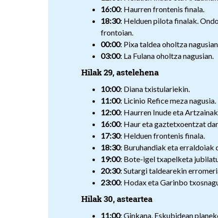
16:00
: Haurren frontenis finala.
18:30
: Helduen pilota finalak. Ond
frontoian.
00:00
: Pixa taldea oholtza nagusian
03:00
: La Fulana oholtza nagusian.
Hilak 29, astelehena
10:00
: Diana txistulariekin.
11:00
: Licinio Refice meza nagusia.
12:00
: Haurren Inude eta Artzainak
16:00
: Haur eta gaztetxoentzat dan
17:30
: Helduen frontenis finala.
18:30
: Buruhandiak eta erraldoiak 
19:00
: Bote-igel txapelketa jubila
20:30
: Sutargi taldearekin erromer
23:00
: Hodax eta Garinbo txosnag
Hilak 30, asteartea
11:00
: Ginkana, Eskubidean planeko