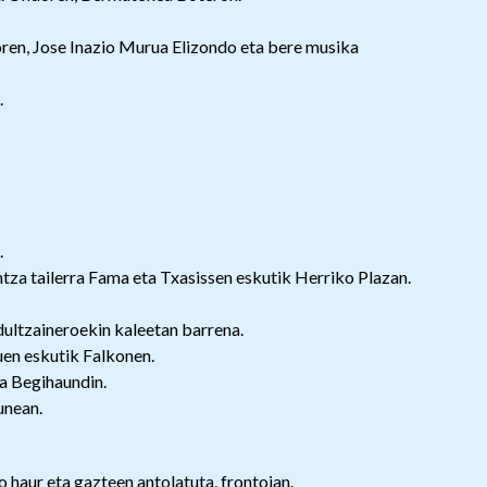
oren, Jose Inazio Murua Elizondo eta bere musika
.
.
tza tailerra Fama eta Txasissen eskutik Herriko Plazan.
dultzaineroekin kaleetan barrena.
tuen eskutik Falkonen.
ia Begihaundin.
unean.
 haur eta gazteen antolatuta, frontoian.