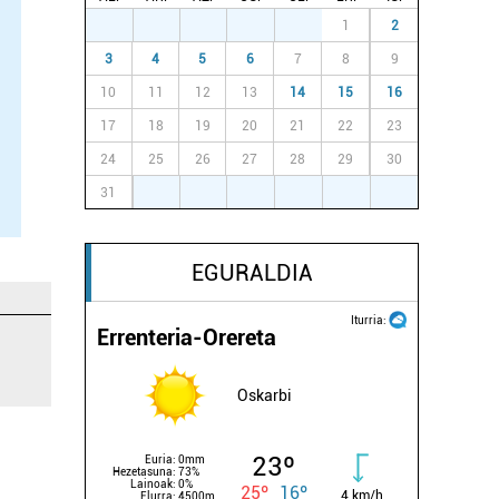
27
28
29
30
31
1
2
3
4
5
6
7
8
9
10
11
12
13
14
15
16
17
18
19
20
21
22
23
24
25
26
27
28
29
30
31
1
2
3
4
5
6
EGURALDIA
Iturria:
Errenteria-Orereta
Oskarbi
23º
Euria:
0mm
Hezetasuna:
73%
Lainoak:
0%
25º
16º
4 km/h
Elurra:
4500m