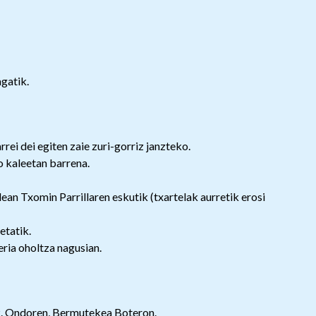
gatik.
rrei dei egiten zaie zuri-gorriz janzteko.
o kaleetan barrena.
alean Txomin Parrillaren eskutik (txartelak aurretik erosi
etatik.
ria oholtza nagusian.
k. Ondoren, Bermutekea Boteron.