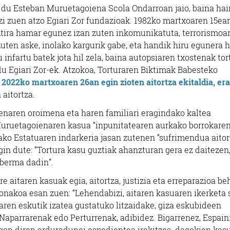
tu du Esteban Muruetagoiena Scola Ondarroan jaio, baina ha
zi zuen atzo Egiari Zor fundazioak. 1982ko martxoaren 15ea
ztira hamar egunez izan zuten inkomunikatuta, terrorismoa
uten aske, inolako kargurik gabe, eta handik hiru egunera hi
du infartu batek jota hil zela, baina autopsiaren txostenak tor
du Egiari Zor-ek. Atzokoa, Torturaren Biktimak Babesteko
 2022ko martxoaren 26an egin zioten aitortza ekitaldia, era
 aitortza.
enaren oroimena eta haren familiari eragindako kaltea
a Muruetagoienaren kasua “inpunitatearen aurkako borrokare
niako Estatuaren indarkeria jasan zutenen “sufrimendua aito
gin dute: “Tortura kasu guztiak ahanzturan gera ez daitezen,
 berma dadin”.
aitaren kasuak egia, aitortza, justizia eta erreparazioa be
onakoa esan zuen: “Lehendabizi, aitaren kasuaren ikerketa
aren eskutik izatea gustatuko litzaidake, giza eskubideen
 Naparrarenak edo Perturrenak, adibidez. Bigarrenez, Espain
egon diren arduradunei espedientea irekitzea, dagokien kas