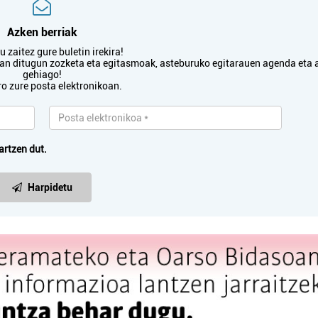
Azken berriak
 zaitez gure buletin irekira!
txan ditugun zozketa eta egitasmoak, asteburuko egitarauen agenda eta 
gehiago!
ro zure posta elektronikoan.
artzen dut.
Harpidetu