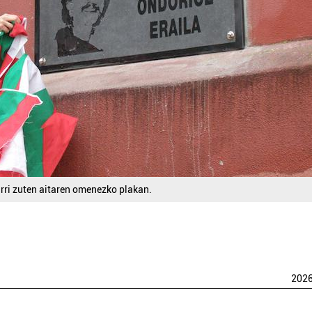
ri zuten aitaren omenezko plakan.
202