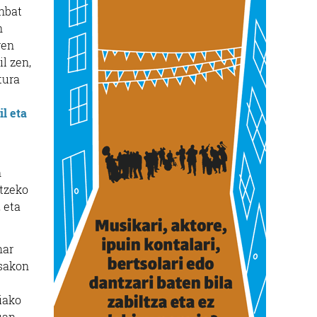
inbat
n
ren
l zen,
tura
il eta
n
rtzeko
 eta
har
 sakon
iako
uan.