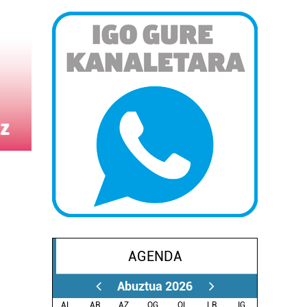
AGENDA
Abuztua 2026
AL.
AR.
AZ.
OG.
OL.
LR.
IG.