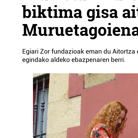
biktima gisa a
Muruetagoien
Egiari Zor fundazioak eman du Aitortza
egindako aldeko ebazpenaren berri.