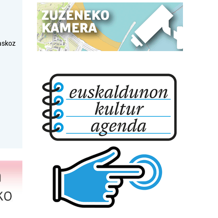
askoz