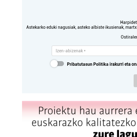
Harpidetu
Astekarko eduki nagusiak, asteko albiste ikusienak, mar
Ostirale
Pribatutasun Politika
irakurri eta on