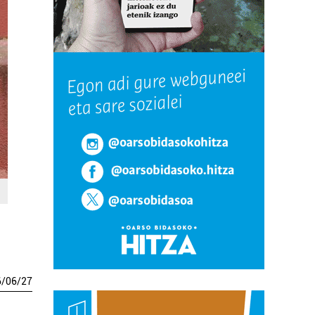
6
/
06
/
27