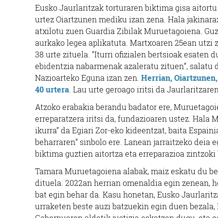
Eusko Jaurlaritzak torturaren biktima gisa aitor
urtez Oiartzunen mediku izan zena. Hala jakinara
atxilotu zuen Guardia Zibilak Muruetagoiena. Gu
aurkako legea aplikatuta. Martxoaren 25ean utzi z
38 urte zituela. “Iturri ofizialen bertsioak esaten 
ebidentzia nabarmenak azaleratu zituen”, salatu 
Nazioarteko Eguna izan zen.
Herrian, Oiartzunen,
40 urtera
. Lau urte geroago iritsi da Jaurlaritzaren
Atzoko erabakia berandu badator ere, Muruetagoi
erreparatzera iritsi da, fundazioaren ustez. Hal
ikurra” da Egiari Zor-eko kideentzat, baita Espai
beharraren” sinbolo ere. Lanean jarraitzeko deia e
biktima guztien aitortza eta erreparazioa zintzoki
Tamara Muruetagoiena alabak, maiz eskatu du bere 
dituela. 2022an herrian omenaldia egin zenean, h
bat egin behar da. Kasu honetan, Eusko Jaurlaritz
urraketen beste auzi batzuekin egin duen bezala,
Gobernuaren aldetik justizia eskatzen dugu, eta 