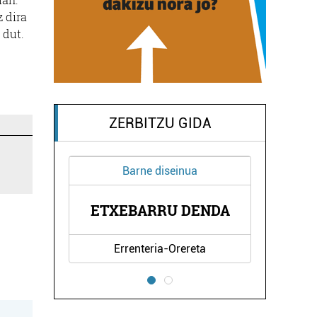
z dira
 dut.
ZERBITZU GIDA
Barne diseinua
AL
ETXEBARRU DENDA
Errenteria-Orereta