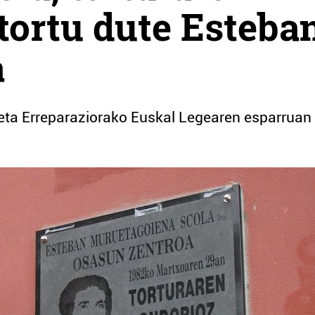
itortu dute Esteba
a
 eta Erreparaziorako Euskal Legearen esparruan