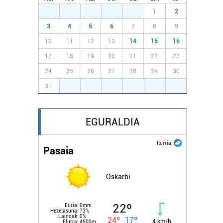
27
28
29
30
31
1
2
3
4
5
6
7
8
9
10
11
12
13
14
15
16
17
18
19
20
21
22
23
24
25
26
27
28
29
30
31
1
2
3
4
5
6
EGURALDIA
Iturria:
Pasaia
Oskarbi
22º
Euria:
0mm
Hezetasuna:
73%
Lainoak:
0%
24º
17º
4 km/h
Elurra:
4500m