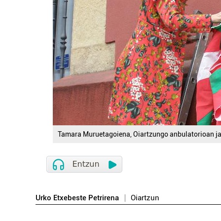
Tamara Muruetagoiena, Oiartzungo anbulatorioan jar
Urko Etxebeste Petrirena
Oiartzun