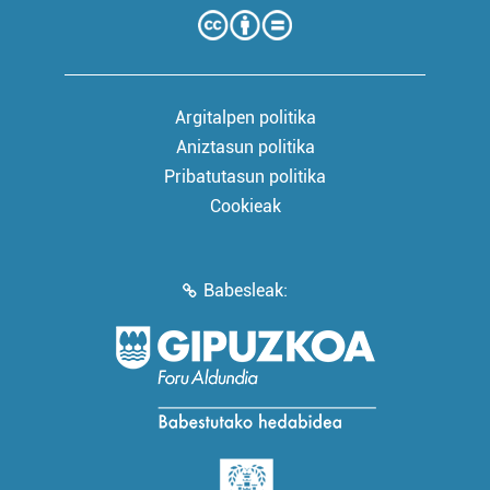
Argitalpen politika
Aniztasun politika
Pribatutasun politika
Cookieak
Babesleak: