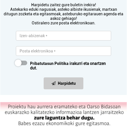
Harpidetu zaitez gure buletin irekira!
Astekarko eduki nagusiak, asteko albiste ikusienak, martxan
ditugun zozketa eta egitasmoak, asteburuko egitarauen agenda eta
askoz gehiago!
Ostiralero zure posta elektronikoan.
Pribatutasun Politika
irakurri eta onartzen
dut.
Harpidetu