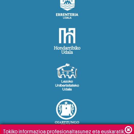
Tokiko informazioa profesionaltasunez eta euskaratik,