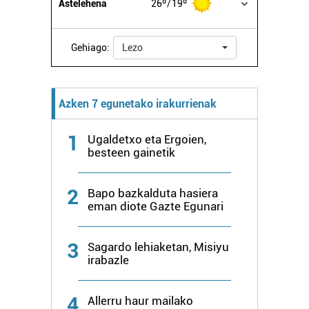
Astelehena
26º
19º
Gehiago:
Lezo
Azken 7 egunetako irakurrienak
1
Ugaldetxo eta Ergoien,
besteen gainetik
2
Bapo bazkalduta hasiera
eman diote Gazte Egunari
3
Sagardo lehiaketan, Misiyu
irabazle
4
Allerru haur mailako