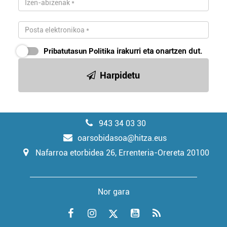
Pribatutasun Politika
irakurri eta onartzen dut.
Harpidetu
943 34 03 30
oarsobidasoa@hitza.eus
Nafarroa etorbidea 26, Errenteria-Orereta 20100
Nor gara