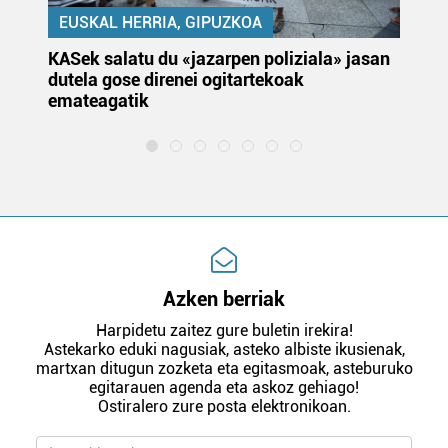
EUSKAL HERRIA, GIPUZKOA
KASek salatu du «jazarpen poliziala» jasan
Pa
dutela gose direnei ogitartekoak
da
emateagatik
«s
Azken berriak
Harpidetu zaitez gure buletin irekira!
Astekarko eduki nagusiak, asteko albiste ikusienak,
martxan ditugun zozketa eta egitasmoak, asteburuko
egitarauen agenda eta askoz gehiago!
Ostiralero zure posta elektronikoan.