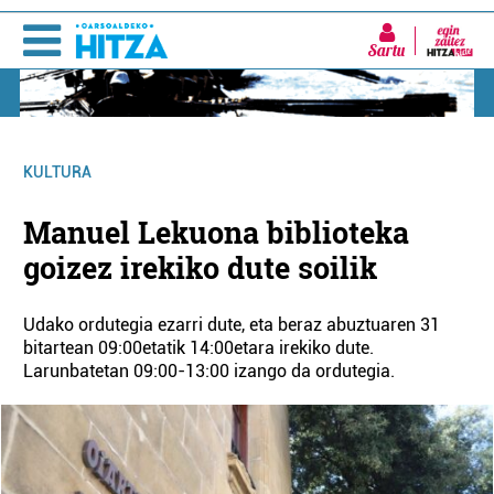
Sartu
KULTURA
Manuel Lekuona biblioteka
goizez irekiko dute soilik
Udako ordutegia ezarri dute, eta beraz abuztuaren 31
bitartean 09:00etatik 14:00etara irekiko dute.
Larunbatetan 09:00-13:00 izango da ordutegia.