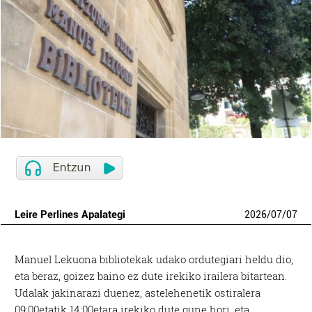
Leire Perlines Apalategi
2026
/
07
/
07
Manuel Lekuona bibliotekak udako ordutegiari heldu dio,
eta beraz, goizez baino ez dute irekiko irailera bitartean.
Udalak jakinarazi duenez, astelehenetik ostiralera
09:00etatik 14:00etara irekiko dute gune hori, eta