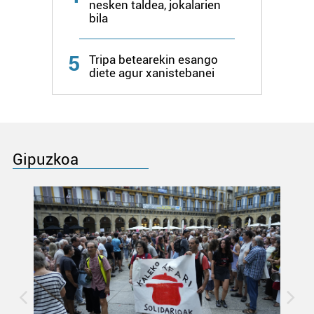
nesken taldea, jokalarien
bila
5
Tripa betearekin esango
diete agur xanistebanei
Gipuzkoa