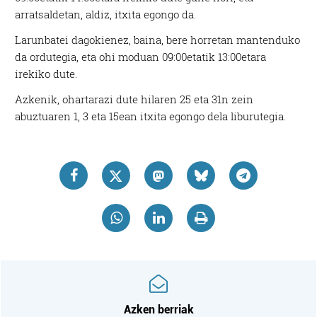
arratsaldetan, aldiz, itxita egongo da.
Larunbatei dagokienez, baina, bere horretan mantenduko
da ordutegia, eta ohi moduan 09:00etatik 13:00etara
irekiko dute.
Azkenik, ohartarazi dute hilaren 25 eta 31n zein
abuztuaren 1, 3 eta 15ean itxita egongo dela liburutegia.
Azken berriak