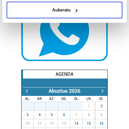
meters
Aukeratu
Identify your device by actively scanning it for
specific characteristics (fingerprinting)
Find out more about how your personal data is processed
and set your preferences in the
details section
.
Guk eta gure bazkideek zure datu pertsonalak
prozesatzen ditugu, zure IP zenbakia, besteak beste,
teknologia erabiliz, cookieak adibidez, iragarki eta eduki
pertsonalizatuak eskaintzeko, iragarkiak eta edukia
AGENDA
neurtzeko, jendeari buruzko informazioa biltzeko eta
produktuak garatzeko. Zure datuak nork eta zertarako
erabiltzen dituen hauta dezakezu.
Abuztua 2026
AL.
AR.
AZ.
OG.
OL.
LR.
IG.
Bazkide batzuek ez dizute baimenik eskatzen, eta beren
27
28
29
30
31
1
2
interes komertzial legitimoetan babesten dira. Ikusi gure
3
4
5
6
7
8
9
bazkideen zerrenda, beren ustez zein helburutarako
duten interes legitimoa eta horren aurka nola egin
10
11
12
13
14
15
16