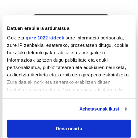
Datuen erabilera arduratsua
Guk eta
gure 1022 kideek
sure informacio pertsonala,
zure IP zenbakia, esaterako, prozesatzen ditugu, cookie
bezalako teknologiak erabiliz eta zure gailuko
informazioak azitzen dugu publizitate eta eduki
pertsonalizatua, publizitatearen eta edukiaren neurketa,
audientzia-ikerketa eta zerbitzuen garapena eskaintzeko.
Zure datuak nork eta zertarako erabiltzen dituen
hautatzeko aukera duzu. Zure onespena aldatzen edo
deuseztatzen ahal duzu edozein momentutan, Cookie
deklaraziotik edo Privacy triggerean klikatuz.
Xehetasunak ikusi
If you allow, we would also like to:
Collect information about your geographical
Dena onartu
location which can be accurate to within several