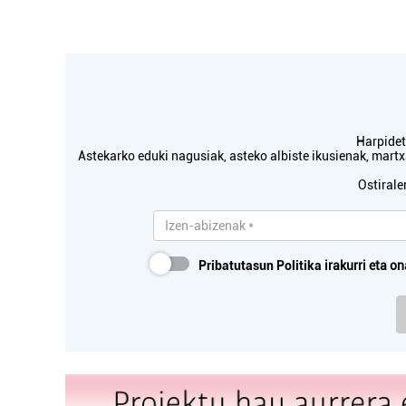
Harpidetu
Astekarko eduki nagusiak, asteko albiste ikusienak, mar
Ostirale
Diseinu grafikoa
DIXIDU DISEINU
A
Pribatutasun Politika
irakurri eta on
GRAFIKOA
Oiartzun