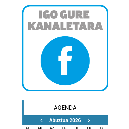
AGENDA
Abuztua 2026
AL.
AR.
AZ.
OG.
OL.
LR.
IG.