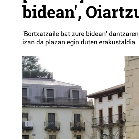
bidean', Oiart
'Bortxatzaile bat zure bidean' dantzare
izan da plazan egin duten erakustaldia.