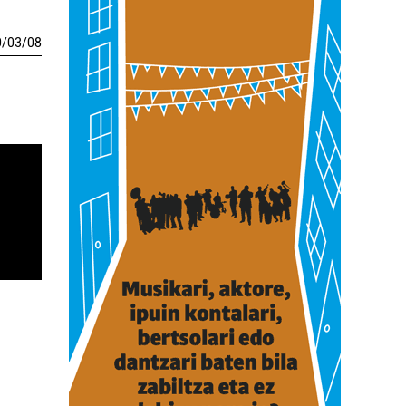
0
/
03
/
08