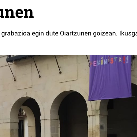
zunen
n grabazioa egin dute Oiartzunen goizean. Ikusga