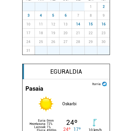
27
28
29
30
31
1
2
3
4
5
6
7
8
9
10
11
12
13
14
15
16
17
18
19
20
21
22
23
24
25
26
27
28
29
30
31
1
2
3
4
5
6
EGURALDIA
Iturria:
Pasaia
Oskarbi
24º
Euria:
0mm
Hezetasuna:
72%
Lainoak:
1%
24º
17º
10 km/h
Elurra:
4500m