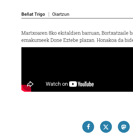
Beñat Trigo
Oiartzun
Martxoaren 8ko ekitaldien barruan, Bortxatzaile 
emakumeek Done Eztebe plazan. Honakoa da bid