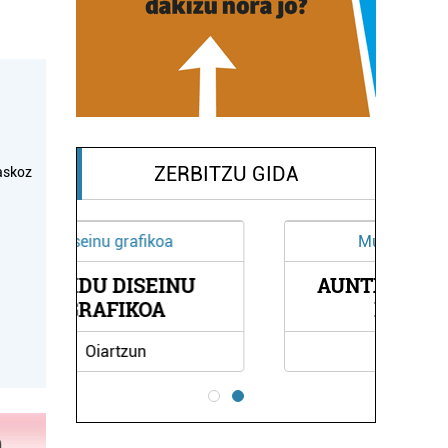
ZERBITZU GIDA
askoz
Musika eskolak
U
AUNTXA TRIKITIXA
ESKOLA
Irun