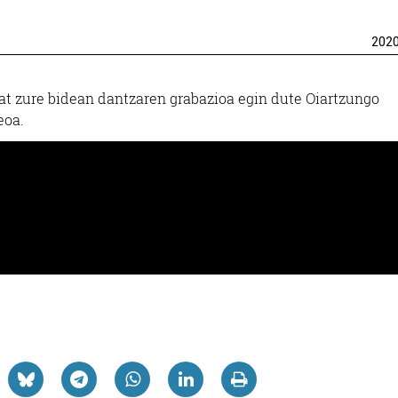
202
bat zure bidean dantzaren grabazioa egin dute Oiartzungo
eoa.