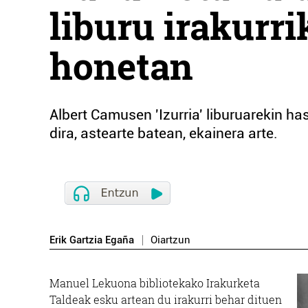
liburu irakurri
honetan
Albert Camusen 'Izurria' liburuarekin has
dira, astearte batean, ekainera arte.
Erik Gartzia Egaña
Oiartzun
Manuel Lekuona bibliotekako Irakurketa
Taldeak esku artean du irakurri behar dituen