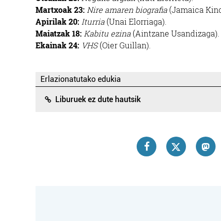
Martxoak 23:
Nire amaren biografia
(Jamaica Kinc
Apirilak 20:
Iturria
(Unai Elorriaga).
Maiatzak 18:
Kabitu ezina
(Aintzane Usandizaga).
Ekainak 24:
VHS
(Oier Guillan).
Erlazionatutako edukia
Liburuek ez dute hautsik
Iturgintza
GARMENDIA ITURTXOKO