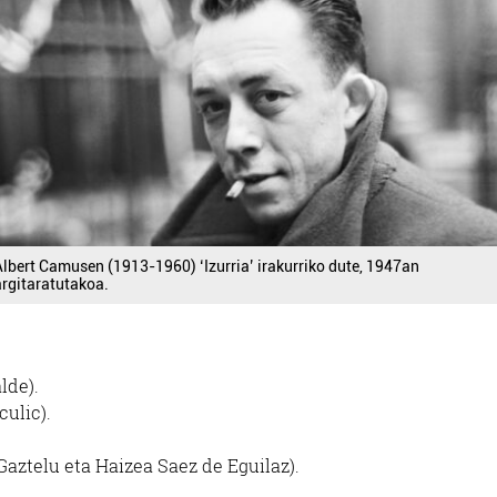
Albert Camusen (1913-1960) ‘Izurria’ irakurriko dute, 1947an
argitaratutakoa.
lde).
ulic).
Gaztelu eta Haizea Saez de Eguilaz).