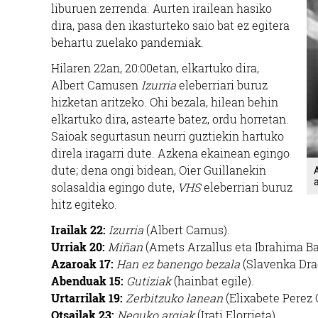
liburuen zerrenda. Aurten irailean hasiko
dira, pasa den ikasturteko saio bat ez egitera
behartu zuelako pandemiak.
Hilaren 22an, 20:00etan, elkartuko dira,
Albert Camusen
Izurria
eleberriari buruz
hizketan aritzeko. Ohi bezala, hilean behin
elkartuko dira, astearte batez, ordu horretan.
Saioak segurtasun neurri guztiekin hartuko
direla iragarri dute. Azkena ekainean egingo
dute; dena ongi bidean, Oier Guillanekin
solasaldia egingo dute,
VHS
eleberriari buruz
hitz egiteko.
Irailak 22:
Izurria
(Albert Camus).
Urriak 20:
Miñan
(Amets Arzallus eta Ibrahima Ba
Azaroak 17:
Han ez banengo bezala
(Slavenka Drac
Abenduak 15:
Gutiziak
(hainbat egile).
Urtarrilak 19:
Zerbitzuko lanean
(Elixabete Perez 
Otsailak 23:
Neguko argiak
(Irati Elorrieta).