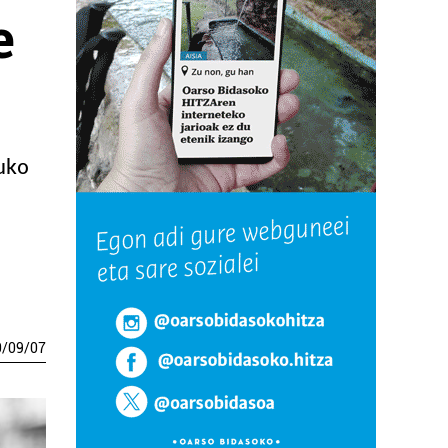
e
tuko
0
/
09
/
07