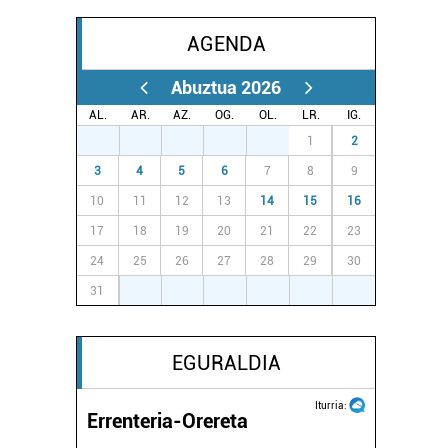
AGENDA
Abuztua 2026
AL.
AR.
AZ.
OG.
OL.
LR.
IG.
27
28
29
30
31
1
2
3
4
5
6
7
8
9
10
11
12
13
14
15
16
17
18
19
20
21
22
23
24
25
26
27
28
29
30
31
1
2
3
4
5
6
EGURALDIA
Iturria:
Errenteria-Orereta