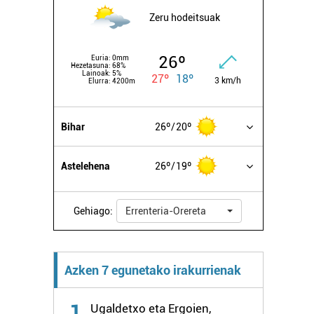
Zeru hodeitsuak
26º
Euria:
0mm
Hezetasuna:
68%
Lainoak:
5%
27º
18º
3 km/h
Elurra:
4200m
Bihar
26º
20º
Astelehena
26º
19º
Gehiago:
Errenteria-Orereta
Azken 7 egunetako irakurrienak
1
Ugaldetxo eta Ergoien,