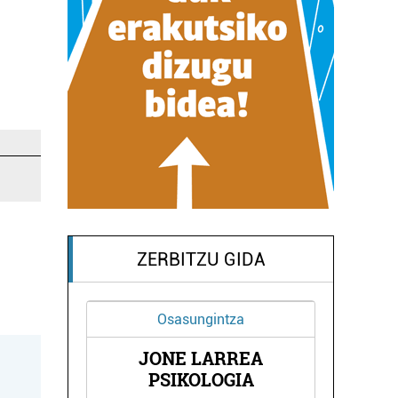
ZERBITZU GIDA
Osasungintza
JONE LARREA
XOKO
GAR
PSIKOLOGIA