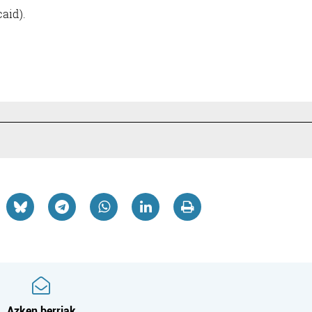
aid).
Osasungintza
Iturgintza
JONE LARREA
GARMENDIA ITURT
PSIKOLOGIA
Azken berriak