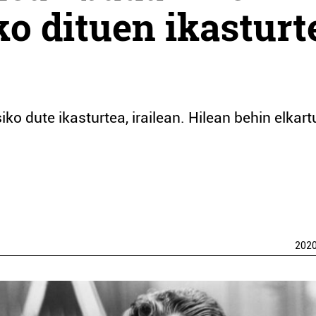
ko dituen ikasturt
iko dute ikasturtea, irailean. Hilean behin elkar
202