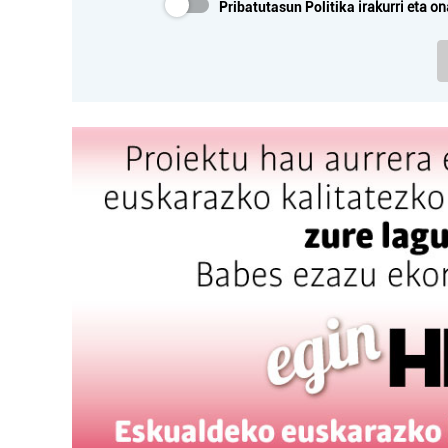
Pribatutasun Politika
irakurri eta on