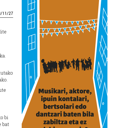
3
/
11
/
27
lite
ka.
tutako
ako.
ute
o bi
e bat