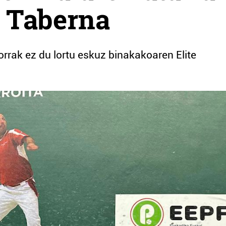
n Taberna
orrak ez du lortu eskuz binakakoaren Elite