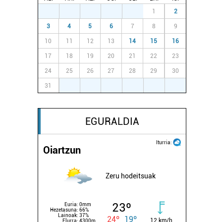
27
28
29
30
31
1
2
3
4
5
6
7
8
9
10
11
12
13
14
15
16
17
18
19
20
21
22
23
24
25
26
27
28
29
30
31
1
2
3
4
5
6
EGURALDIA
Iturria:
Oiartzun
Zeru hodeitsuak
23º
Euria:
0mm
Hezetasuna:
66%
Lainoak:
37%
24º
19º
12 km/h
Elurra:
4300m