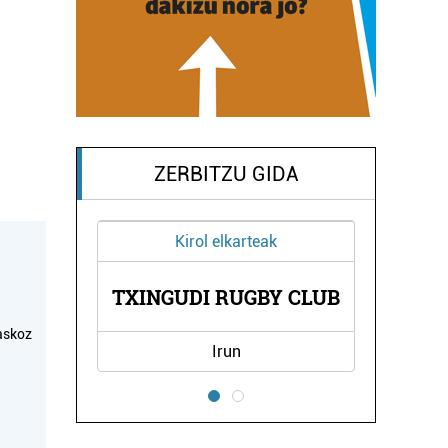
ZERBITZU GIDA
Kirol elkarteak
TXINGUDI RUGBY CLUB
askoz
Irun