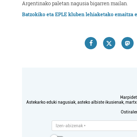
Argentinako paletan nagusia bigarren mailan.
Batzokiko eta EPLE kluben lehiaketako emaitza e
TXI
Harpidetu
Astekarko eduki nagusiak, asteko albiste ikusienak, mar
Ostirale