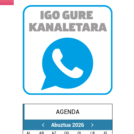
AGENDA
Abuztua 2026
AL.
AR.
AZ.
OG.
OL.
LR.
IG.