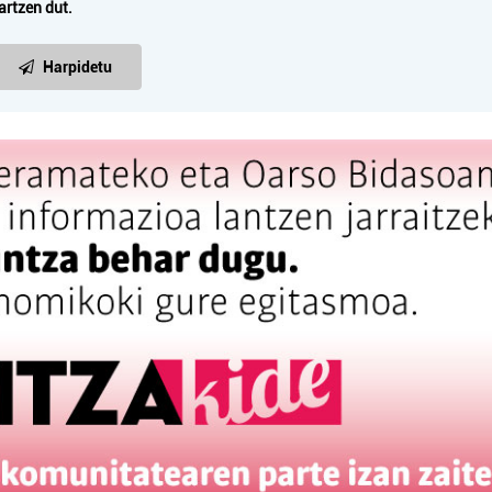
artzen dut.
Harpidetu