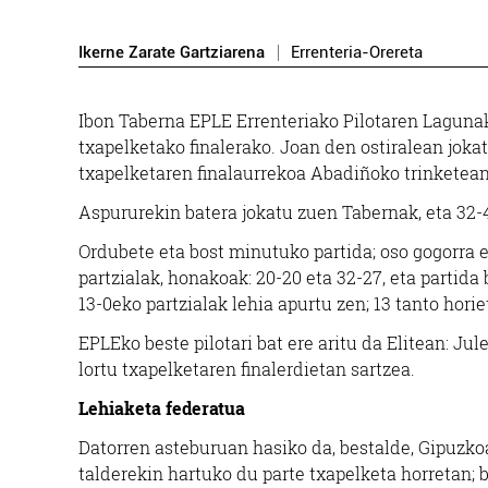
Ikerne Zarate Gartziarena
Errenteria-Orereta
Ibon Taberna EPLE Errenteriako Pilotaren Lagunak 
txapelketako finalerako. Joan den ostiralean jok
txapelketaren finalaurrekoa Abadiñoko trinketean
Aspururekin batera jokatu zuen Tabernak, eta 32-
Ordubete eta bost minutuko partida; oso gogorra e
partzialak, honakoak: 20-20 eta 32-27, eta partid
13-0eko partzialak lehia apurtu zen; 13 tanto hori
EPLEko beste pilotari bat ere aritu da Elitean: Ju
lortu txapelketaren finalerdietan sartzea.
Lehiaketa federatua
Datorren asteburuan hasiko da, bestalde, Gipuzko
talderekin hartuko du parte txapelketa horretan; b