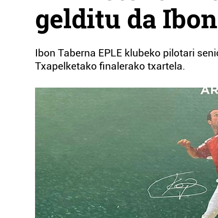
gelditu da Ibo
Ibon Taberna EPLE klubeko pilotari seni
Txapelketako finalerako txartela.