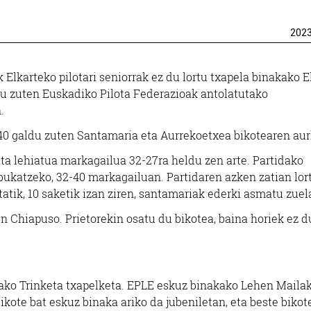
202
Elkarteko pilotari seniorrak ez du lortu txapela binakako E
atu zuten Euskadiko Pilota Federazioak antolatutako
.
40 galdu zuten Santamaria eta Aurrekoetxea bikotearen aur
ta lehiatua markagailua 32-27ra heldu zen arte. Partidako
a bukatzeko, 32-40 markagailuan. Partidaren azken zatian lor
etatik, 10 saketik izan ziren, santamariak ederki asmatu zuel
len Chiapuso. Prietorekin osatu du bikotea, baina horiek ez d
ako Trinketa txapelketa. EPLE eskuz binakako Lehen Mailak
ikote bat eskuz binaka ariko da jubeniletan, eta beste bikot