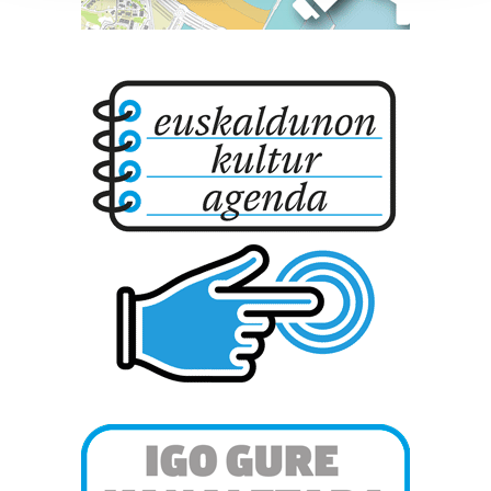
prozesatzen ditugu, zure IP zenbakia, besteak beste,
teknologia erabiliz, cookieak adibidez, iragarki eta eduki
pertsonalizatuak eskaintzeko, iragarkiak eta edukia
neurtzeko, jendeari buruzko informazioa biltzeko eta
produktuak garatzeko. Zure datuak nork eta zertarako
erabiltzen dituen hauta dezakezu.
Bazkide batzuek ez dizute baimenik eskatzen, eta beren
interes komertzial legitimoetan babesten dira. Ikusi gure
bazkideen zerrenda, beren ustez zein helburutarako
duten interes legitimoa eta horren aurka nola egin
dezakezun ikusteko.
Lortu zure datu pertsonalak prozesatzeko moduari
buruzko informazio gehiago eta ezarri zure lehentasunak
datuen atalean. Edozein unetan alda edo ken dezakezu
zure baimena Cookieen adierazpenean.
Webgune honek cookie propioak eta hirugarrenen cookie-