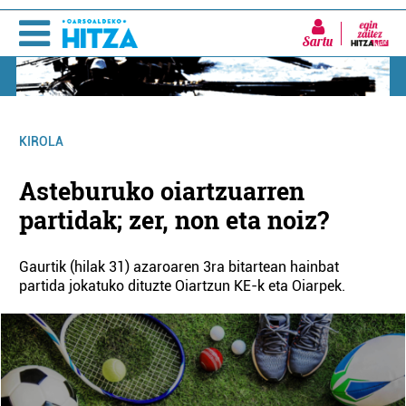
Sartu
KIROLA
Asteburuko oiartzuarren
partidak; zer, non eta noiz?
Gaurtik (hilak 31) azaroaren 3ra bitartean hainbat
partida jokatuko dituzte Oiartzun KE-k eta Oiarpek.