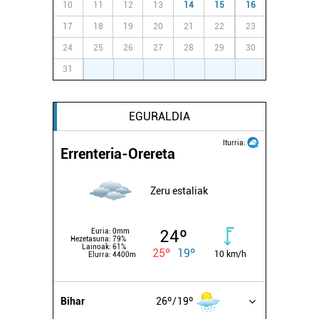
10
11
12
13
14
15
16
17
18
19
20
21
22
23
24
25
26
27
28
29
30
31
1
2
3
4
5
6
EGURALDIA
Iturria:
Errenteria-Orereta
Zeru estaliak
24º
Euria:
0mm
Hezetasuna:
79%
Lainoak:
61%
25º
19º
10 km/h
Elurra:
4400m
Bihar
26º
19º