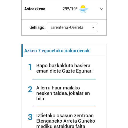
Asteazkena
29º
19º
Gehiago:
Errenteria-Orereta
Azken 7 egunetako irakurrienak
1
Bapo bazkalduta hasiera
eman diote Gazte Egunari
2
Allerru haur mailako
nesken taldea, jokalarien
bila
3
Iztietako osasun zentroan
Etengabeko Arreta Guneko
mediku estaldura falta