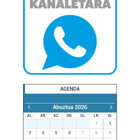
fitxategiak erabiltzen ditu. Zure esperientzia eta
zerbitzuak hobetzeko asmoz, cookie teknologiaz
baliatzen gara. Ohar hau onartuz gero, teknologia hori
erabiltzeko baimen esplizitua ematen diguzu.
Gehiago
irakurri
AGENDA
Abuztua 2026
AL.
AR.
AZ.
OG.
OL.
LR.
IG.
27
28
29
30
31
1
2
3
4
5
6
7
8
9