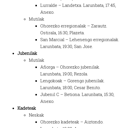
Lurralde – Landetxa. Larunbata, 17:45,
Anexo.
Mutilak
Ohorezko erregionalak – Zarautz.
Ostirala, 16:30, Plazeta.
San Marcial – Lehenengo erregionalak.
Larunbata, 19:30, San Jose.
Jubenilak
Mutilak
Añorga – Ohorezko jubenilak.
Larunbata, 19:00, Rezola.
Lengokoak – Gorengo jubenilak.
Larunbata, 18:00, Cesar Benito.
Jubenil C – Betiona. Larunbata, 15:30,
Anexo.
Kadeteak
Neskak
Ohorezko kadeteak – Aiztondo.