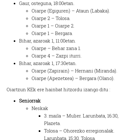
Gaur, osteguna, 18:00etan.
Oiarpe (Egiguren) – Ataun (Labaka).
Oiarpe 2 – Tolosa.
Oiarpe 1 – Oiarpe 2.
Oiarpe 1 – Bergara.
Bihar, azaroak 1, 11:00etan.
Oiarpe – Behar zana 1.
Oiarpe 4 – Zazpi iturri.
Bihar, azaroak 1, 17:30etan.
Oiarpe (Zapirain) – Hernani (Miranda).
Oiarpe (Apezetxea) – Bergara (Olano).
Oiartzun KEk ere hainbat hitzordu izango ditu :
Seniorrak
Neskak
3. maila – Mulier. Larunbata, 16:30,
Plazeta.
Tolosa – Ohorezko erregionalak.
Larunbata, 15:30, Tolosa.