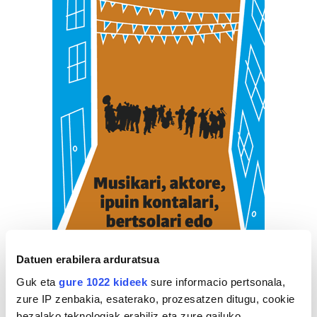
Datuen erabilera arduratsua
Guk eta
gure 1022 kideek
sure informacio pertsonala,
zure IP zenbakia, esaterako, prozesatzen ditugu, cookie
bezalako teknologiak erabiliz eta zure gailuko