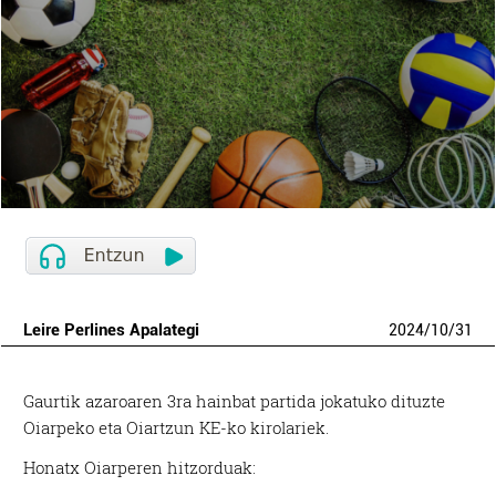
Leire Perlines Apalategi
2024
/
10
/
31
Gaurtik azaroaren 3ra hainbat partida jokatuko dituzte
Oiarpeko eta Oiartzun KE-ko kirolariek.
Honatx Oiarperen hitzorduak: