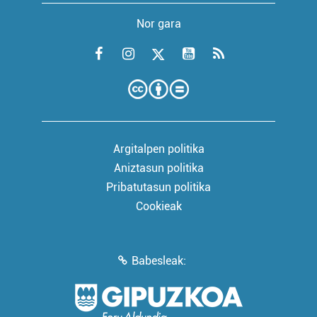
Nor gara
Argitalpen politika
Aniztasun politika
Pribatutasun politika
Cookieak
Babesleak: