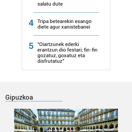
salatu dute
4
Tripa betearekin esango
diete agur xanistebanei
5
"Oiartzunek ederki
erantzun dio festari; fin-fin
gozatuz, goxatuz eta
disfrutatuz"
Gipuzkoa