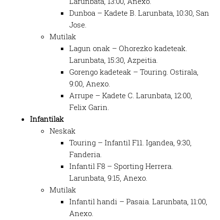
Larunbata, 13:00, Anexo.
Dunboa – Kadete B. Larunbata, 10:30, San
Jose.
Mutilak
Lagun onak – Ohorezko kadeteak.
Larunbata, 15:30, Azpeitia.
Gorengo kadeteak – Touring. Ostirala,
9:00, Anexo.
Arrupe – Kadete C. Larunbata, 12:00,
Felix Garin.
Infantilak
Neskak
Touring – Infantil F11. Igandea, 9:30,
Fanderia.
Infantil F8 – Sporting Herrera.
Larunbata, 9:15, Anexo.
Mutilak
Infantil handi – Pasaia. Larunbata, 11:00,
Anexo.