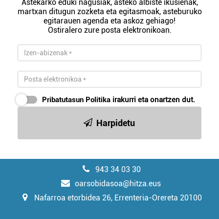
Astekarko eduki nagusiak, asteko albiste ikusienak,
martxan ditugun zozketa eta egitasmoak, asteburuko
egitarauen agenda eta askoz gehiago!
Ostiralero zure posta elektronikoan.
Pribatutasun Politika
irakurri eta onartzen dut.
Harpidetu
943 34 03 30
oarsobidasoa@hitza.eus
Nafarroa etorbidea 26, Errenteria-Orereta 20100