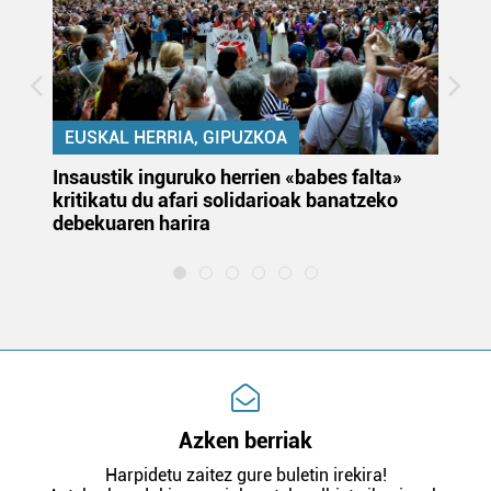
EUSKAL HERRIA, GIPUZKOA
Insaustik inguruko herrien «babes falta»
KA
kritikatu du afari solidarioak banatzeko
du
debekuaren harira
e
Azken berriak
Harpidetu zaitez gure buletin irekira!