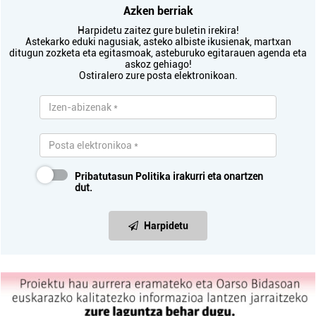
Azken berriak
Harpidetu zaitez gure buletin irekira!
Astekarko eduki nagusiak, asteko albiste ikusienak, martxan
ditugun zozketa eta egitasmoak, asteburuko egitarauen agenda eta
askoz gehiago!
Ostiralero zure posta elektronikoan.
Pribatutasun Politika
irakurri eta onartzen
dut.
Harpidetu