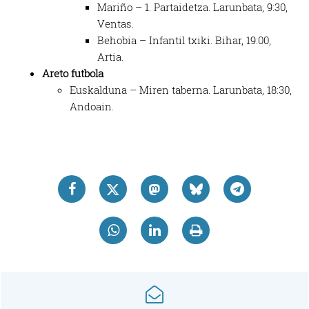
Mariño – 1. Partaidetza. Larunbata, 9:30,
Ventas.
Behobia – Infantil txiki. Bihar, 19:00,
Artia.
Areto futbola
Euskalduna – Miren taberna. Larunbata, 18:30,
Andoain.