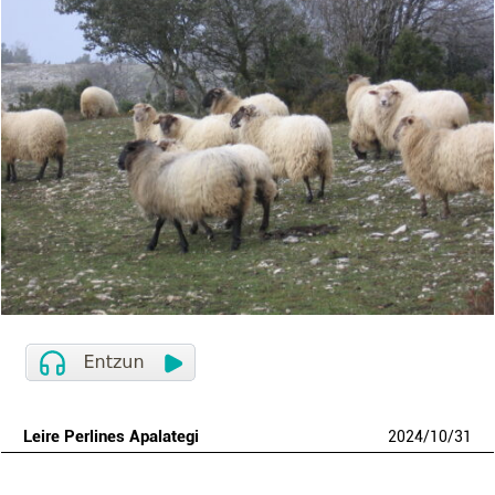
Leire Perlines Apalategi
2024
/
10
/
31