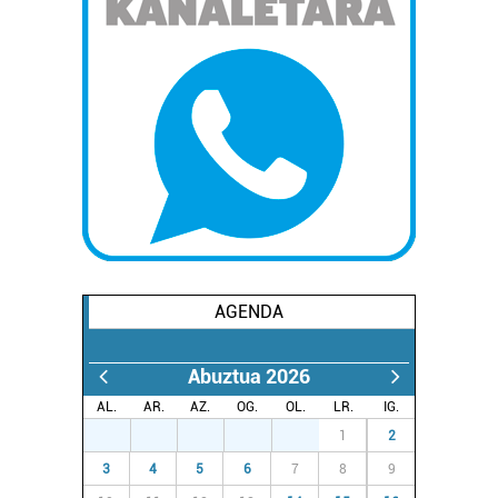
teknologia erabiliz, cookieak adibidez, iragarki eta eduki
pertsonalizatuak eskaintzeko, iragarkiak eta edukia
neurtzeko, jendeari buruzko informazioa biltzeko eta
produktuak garatzeko. Zure datuak nork eta zertarako
erabiltzen dituen hauta dezakezu.
Bazkide batzuek ez dizute baimenik eskatzen, eta beren
interes komertzial legitimoetan babesten dira. Ikusi gure
bazkideen zerrenda, beren ustez zein helburutarako
duten interes legitimoa eta horren aurka nola egin
dezakezun ikusteko.
AGENDA
Lortu zure datu pertsonalak prozesatzeko moduari
buruzko informazio gehiago eta ezarri zure lehentasunak
Abuztua 2026
datuen atalean. Edozein unetan alda edo ken dezakezu
AL.
AR.
AZ.
OG.
OL.
LR.
IG.
zure baimena Cookieen adierazpenean.
27
28
29
30
31
1
2
3
4
5
6
7
8
9
Webgune honek cookie propioak eta hirugarrenen cookie-