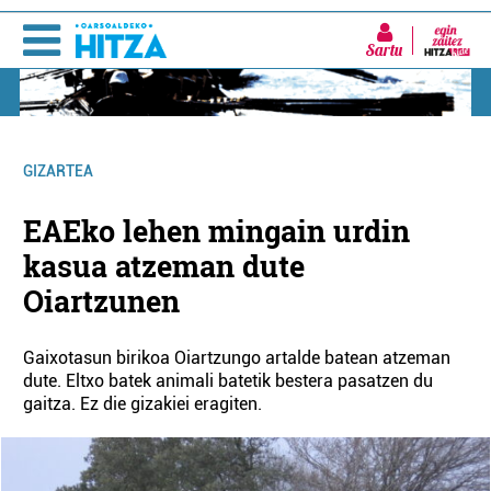
Sartu
GIZARTEA
EAEko lehen mingain urdin
kasua atzeman dute
Oiartzunen
Gaixotasun birikoa Oiartzungo artalde batean atzeman
dute. Eltxo batek animali batetik bestera pasatzen du
gaitza. Ez die gizakiei eragiten.