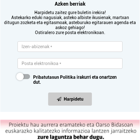
Azken berriak
Harpidetu zaitez gure buletin irekira!
Astekarko eduki nagusiak, asteko albiste ikusienak, martxan
ditugun zozketa eta egitasmoak, asteburuko egitarauen agenda eta
askoz gehiago!
Ostiralero zure posta elektronikoan.
Pribatutasun Politika
irakurri eta onartzen
dut.
Harpidetu