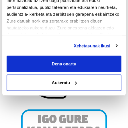
informazioak azitzen dugu publizitate eta eduki
pertsonalizatua, publizitatearen eta edukiaren neurketa,
audientzia-ikerketa eta zerbitzuen garapena eskaintzeko.
Zure datuak nork eta zertarako erabiltzen dituen
hautatzeko aukera duzu. Zure onespena aldatzen edo
deuseztatzen ahal duzu edozein momentutan, Cookie
deklaraziotik edo Privacy triggerean klikatuz.
Xehetasunak ikusi
If you allow, we would also like to:
Collect information about your geographical
Dena onartu
location which can be accurate to within several
meters
Aukeratu
Identify your device by actively scanning it for
specific characteristics (fingerprinting)
Find out more about how your personal data is processed
and set your preferences in the
details section
.
Guk eta gure bazkideek zure datu pertsonalak
prozesatzen ditugu, zure IP zenbakia, besteak beste,