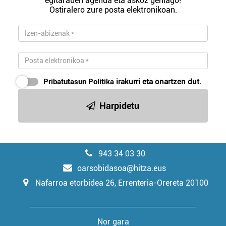
egitarauen agenda eta askoz gehiago!
Ostiralero zure posta elektronikoan.
Pribatutasun Politika
irakurri eta onartzen dut.
Harpidetu
943 34 03 30
oarsobidasoa@hitza.eus
Nafarroa etorbidea 26, Errenteria-Orereta 20100
Nor gara