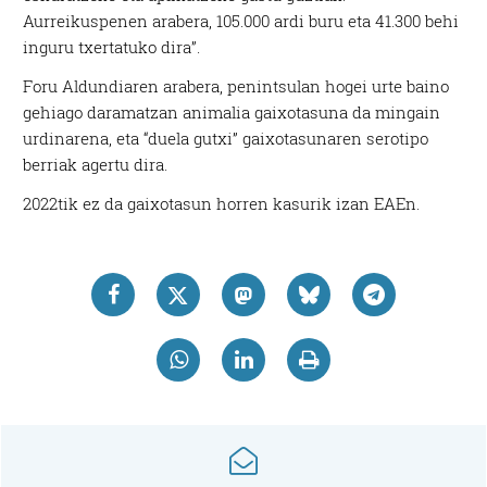
Aurreikuspenen arabera, 105.000 ardi buru eta 41.300 behi
inguru txertatuko dira”.
Foru Aldundiaren arabera, penintsulan hogei urte baino
gehiago daramatzan animalia gaixotasuna da mingain
urdinarena, eta “duela gutxi” gaixotasunaren serotipo
berriak agertu dira.
2022tik ez da gaixotasun horren kasurik izan EAEn.