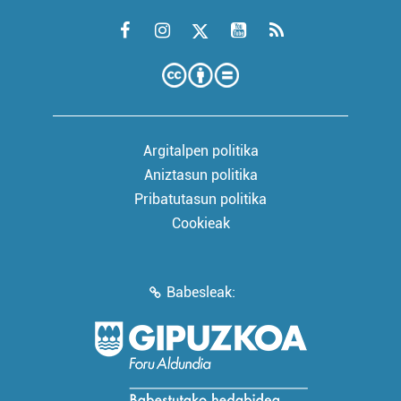
Argitalpen politika
Aniztasun politika
Pribatutasun politika
Cookieak
Babesleak: