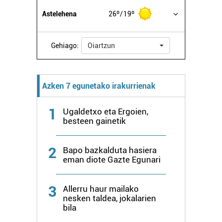
Astelehena
26º
19º
Gehiago:
Oiartzun
Azken 7 egunetako irakurrienak
1
Ugaldetxo eta Ergoien,
besteen gainetik
2
Bapo bazkalduta hasiera
eman diote Gazte Egunari
3
Allerru haur mailako
nesken taldea, jokalarien
bila