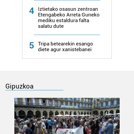
4
Iztietako osasun zentroan
Etengabeko Arreta Guneko
mediku estaldura falta
salatu dute
5
Tripa betearekin esango
diete agur xanistebanei
Gipuzkoa