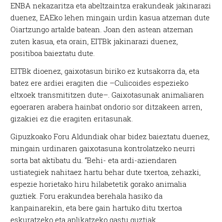
ENBA nekazaritza eta abeltzaintza erakundeak jakinarazi
duenez, EAEko lehen mingain urdin kasua atzeman dute
Oiartzungo artalde batean. Joan den astean atzeman
zuten kasua, eta orain, EITBk jakinarazi duenez,
positiboa baieztatu dute.
EITBk dioenez, gaixotasun biriko ez kutsakorra da, eta
batez ere ardiei eragiten die –Culicoides espezieko
eltxoek transmititzen dute–. Gaixotasunak animaliaren
egoeraren arabera hainbat ondorio sor ditzakeen arren,
gizakiei ez die eragiten eritasunak.
Gipuzkoako Foru Aldundiak ohar bidez baieztatu duenez,
mingain urdinaren gaixotasuna kontrolatzeko neurri
sorta bat aktibatu du. “Behi- eta ardi-aziendaren
ustiategiek nahitaez hartu behar dute txertoa, zehazki,
espezie horietako hiru hilabetetik gorako animalia
guztiek. Foru erakundea berehala hasiko da
kanpainarekin, eta bere gain hartuko ditu txertoa
eskuratzeko eta aplikatzeko gastu guztiak.