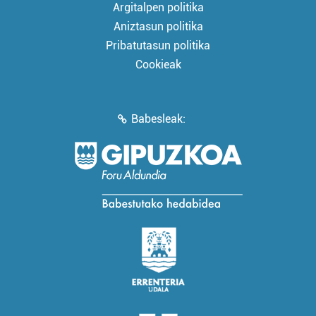
Argitalpen politika
Aniztasun politika
Pribatutasun politika
Cookieak
Babesleak: