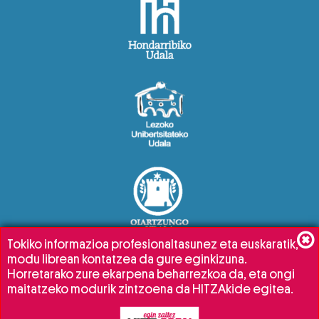
Tokiko informazioa profesionaltasunez eta euskaratik,
modu librean kontatzea da gure eginkizuna.
Horretarako zure ekarpena beharrezkoa da, eta ongi
maitatzeko modurik zintzoena da HITZAkide egitea.