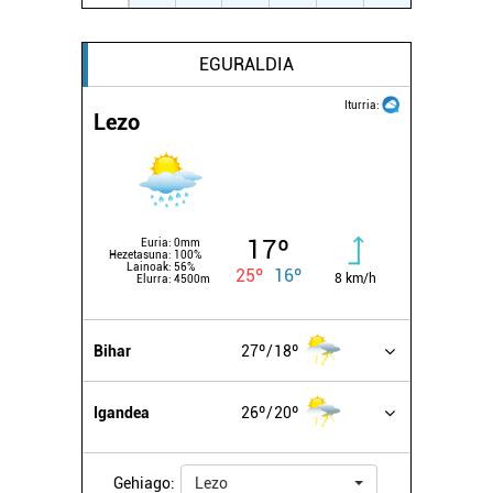
EGURALDIA
Iturria:
Lezo
17º
Euria:
0mm
Hezetasuna:
100%
Lainoak:
56%
25º
16º
8 km/h
Elurra:
4500m
Bihar
27º
18º
Igandea
26º
20º
Gehiago:
Lezo