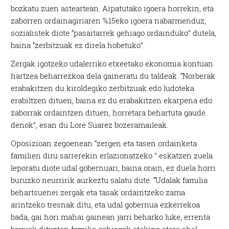
bozkatu zuen asteartean. Aipatutako igoera horrekin, eta
zaborren ordainagiriaren %15eko igoera nabarmenduz,
sozialistek diote “pasaitarrek gehiago ordainduko” dutela,
baina “zerbitzuak ez direla hobetuko”.
Zergak igotzeko udalerriko etxeetako ekonomia kontuan
hartzea beharrezkoa dela gaineratu du taldeak. “Norberak
erabakitzen du kiroldegiko zerbitzuak edo ludoteka
erabiltzen dituen, baina ez du erabakitzen ekarpena edo
zaborrak ordaintzen dituen, horretara behartuta gaude
denok”, esan du Lore Suarez bozeramaileak.
Oposizioan zegoenean “zergen eta tasen ordainketa
familien diru sarrerekin erlazionatzeko ” eskatzen zuela
leporatu diote udal gobernuari, baina orain, ez duela horri
buruzko neurririk aurkeztu salatu dute. “Udalak familia
behartsuenei zergak eta tasak ordaintzeko zama
arintzeko tresnak ditu, eta udal gobernua ezkerrekoa
bada, gai hori mahai gainean jarri beharko luke, errenta