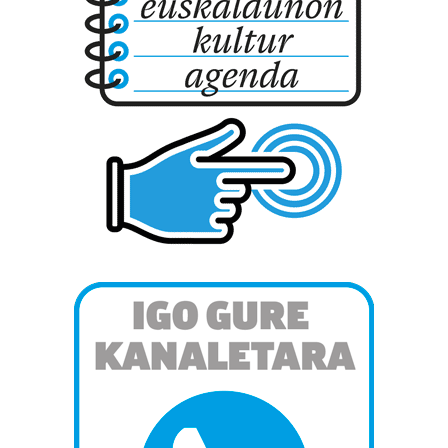
produktuak garatzeko. Zure datuak nork eta zertarako
erabiltzen dituen hauta dezakezu.
Bazkide batzuek ez dizute baimenik eskatzen, eta beren
interes komertzial legitimoetan babesten dira. Ikusi gure
bazkideen zerrenda, beren ustez zein helburutarako
duten interes legitimoa eta horren aurka nola egin
dezakezun ikusteko.
Lortu zure datu pertsonalak prozesatzeko moduari
buruzko informazio gehiago eta ezarri zure lehentasunak
datuen atalean. Edozein unetan alda edo ken dezakezu
zure baimena Cookieen adierazpenean.
Webgune honek cookie propioak eta hirugarrenen cookie-
fitxategiak erabiltzen ditu. Zure esperientzia eta
zerbitzuak hobetzeko asmoz, cookie teknologiaz
baliatzen gara. Ohar hau onartuz gero, teknologia hori
erabiltzeko baimen esplizitua ematen diguzu.
Gehiago