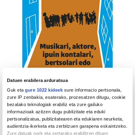
Datuen erabilera arduratsua
Guk eta
gure 1022 kideek
sure informacio pertsonala,
zure IP zenbakia, esaterako, prozesatzen ditugu, cookie
bezalako teknologiak erabiliz eta zure gailuko
informazioak azitzen dugu publizitate eta eduki
pertsonalizatua, publizitatearen eta edukiaren neurketa,
audientzia-ikerketa eta zerbitzuen garapena eskaintzeko.
Zure datuak nork eta zertarako erabiltzen dituen