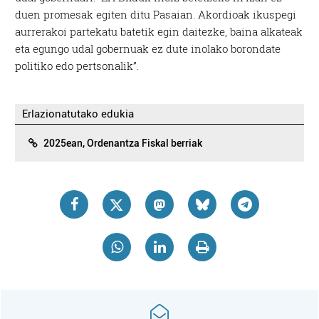
duen promesak egiten ditu Pasaian. Akordioak ikuspegi
aurrerakoi partekatu batetik egin daitezke, baina alkateak
eta egungo udal gobernuak ez dute inolako borondate
politiko edo pertsonalik”.
Erlazionatutako edukia
2025ean, Ordenantza Fiskal berriak