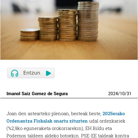
Imanol Saiz Gomez de Segura
2024
/
10
/
31
Joan den astearteko plenoan, besteak beste,
2025erako
Ordenantza Fiskalak onartu zituzten
udal ordezkariek
(%2,9ko eguneraketa orokorrarekin), EH Bildu eta
Podemos taldeen aldeko botoekin. PSE-EE taldeak kontra