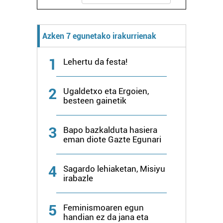
Azken 7 egunetako irakurrienak
1
Lehertu da festa!
2
Ugaldetxo eta Ergoien,
besteen gainetik
3
Bapo bazkalduta hasiera
eman diote Gazte Egunari
4
Sagardo lehiaketan, Misiyu
irabazle
5
Feminismoaren egun
handian ez da jana eta