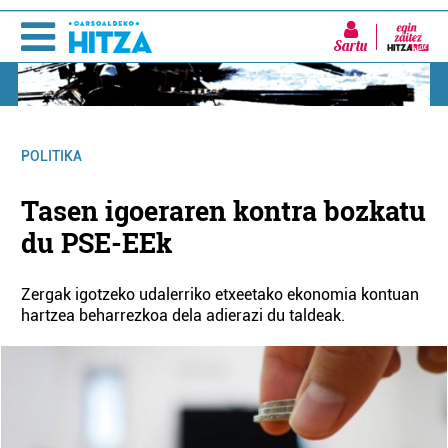
Sartu
POLITIKA
Tasen igoeraren kontra bozkatu
du PSE-EEk
Zergak igotzeko udalerriko etxeetako ekonomia kontuan
hartzea beharrezkoa dela adierazi du taldeak.