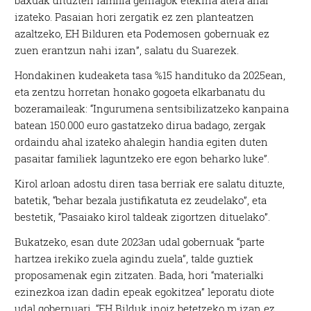
baxuak dituzten familia gehiagok etekina atera ahal
izateko. Pasaian hori zergatik ez zen planteatzen
azaltzeko, EH Bilduren eta Podemosen gobernuak ez
zuen erantzun nahi izan”, salatu du Suarezek.
Hondakinen kudeaketa tasa %15 handituko da 2025ean,
eta zentzu horretan honako gogoeta elkarbanatu du
bozeramaileak: “Ingurumena sentsibilizatzeko kanpaina
batean 150.000 euro gastatzeko dirua badago, zergak
ordaindu ahal izateko ahalegin handia egiten duten
pasaitar familiek laguntzeko ere egon beharko luke”.
Kirol arloan adostu diren tasa berriak ere salatu dituzte,
batetik, “behar bezala justifikatuta ez zeudelako”, eta
bestetik, “Pasaiako kirol taldeak zigortzen dituelako”.
Bukatzeko, esan dute 2023an udal gobernuak “parte
hartzea irekiko zuela agindu zuela”, talde guztiek
proposamenak egin zitzaten. Bada, hori “materialki
ezinezkoa izan dadin epeak egokitzea” leporatu diote
udal gobernuari. “EH Bilduk inoiz betetzeko m izan ez