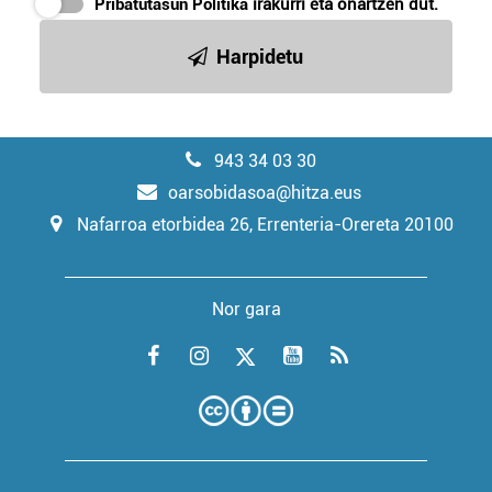
Pribatutasun Politika
irakurri eta onartzen dut.
Harpidetu
943 34 03 30
oarsobidasoa@hitza.eus
Nafarroa etorbidea 26, Errenteria-Orereta 20100
Nor gara