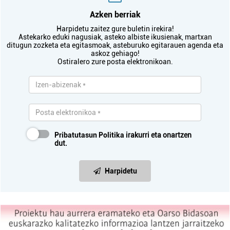
Azken berriak
Harpidetu zaitez gure buletin irekira!
Astekarko eduki nagusiak, asteko albiste ikusienak, martxan
ditugun zozketa eta egitasmoak, asteburuko egitarauen agenda eta
askoz gehiago!
Ostiralero zure posta elektronikoan.
Pribatutasun Politika
irakurri eta onartzen
dut.
Harpidetu