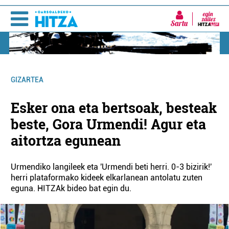
Sartu
GIZARTEA
Esker ona eta bertsoak, besteak
beste, Gora Urmendi! Agur eta
aitortza egunean
Urmendiko langileek eta 'Urmendi beti herri. 0-3 bizirik!'
herri plataformako kideek elkarlanean antolatu zuten
eguna. HITZAk bideo bat egin du.