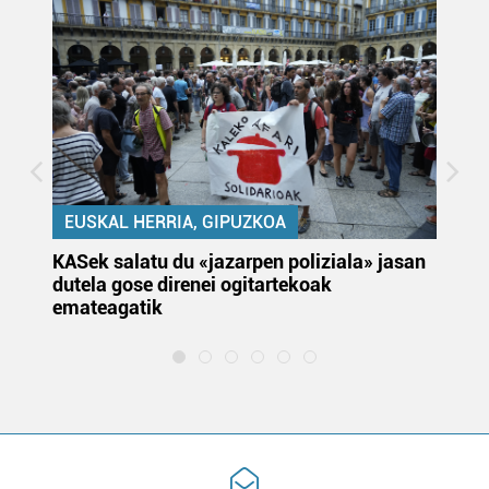
EUSKAL HERRIA, GIPUZKOA
KASek salatu du «jazarpen poliziala» jasan
Pa
dutela gose direnei ogitartekoak
da
emateagatik
«s