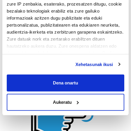
zure IP zenbakia, esaterako, prozesatzen ditugu, cookie
bezalako teknologiak erabiliz eta zure gailuko
informazioak azitzen dugu publizitate eta eduki
pertsonalizatua, publizitatearen eta edukiaren neurketa,
audientzia-ikerketa eta zerbitzuen garapena eskaintzeko.
Zure datuak nork eta zertarako erabiltzen dituen
hautatzeko aukera duzu. Zure onespena aldatzen edo
deuseztatzen ahal duzu edozein momentutan, Cookie
deklaraziotik edo Privacy triggerean klikatuz.
Xehetasunak ikusi
If you allow, we would also like to:
Collect information about your geographical
Dena onartu
location which can be accurate to within several
meters
Aukeratu
Identify your device by actively scanning it for
specific characteristics (fingerprinting)
Find out more about how your personal data is processed
and set your preferences in the
details section
.