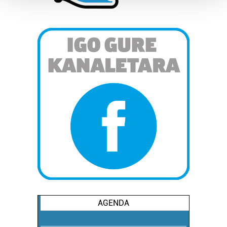
Guk eta gure bazkideek zure datu pertsonalak
prozesatzen ditugu, zure IP zenbakia, besteak beste,
teknologia erabiliz, cookieak adibidez, iragarki eta eduki
pertsonalizatuak eskaintzeko, iragarkiak eta edukia
neurtzeko, jendeari buruzko informazioa biltzeko eta
produktuak garatzeko. Zure datuak nork eta zertarako
erabiltzen dituen hauta dezakezu.
Bazkide batzuek ez dizute baimenik eskatzen, eta beren
interes komertzial legitimoetan babesten dira. Ikusi gure
bazkideen zerrenda, beren ustez zein helburutarako
duten interes legitimoa eta horren aurka nola egin
dezakezun ikusteko.
Lortu zure datu pertsonalak prozesatzeko moduari
buruzko informazio gehiago eta ezarri zure lehentasunak
AGENDA
datuen atalean. Edozein unetan alda edo ken dezakezu
zure baimena Cookieen adierazpenean.