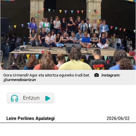
Gora Urmendi! Agur eta aitortza eguneko irudi bat.
Instagram:
@urmendioiartzun
Leire Perlines Apalategi
2026
/
06
/
02