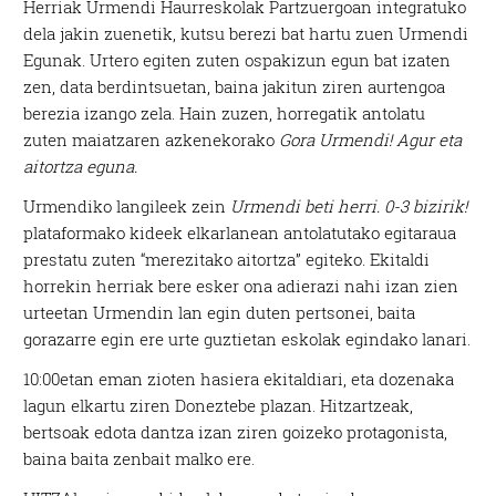
Herriak Urmendi Haurreskolak Partzuergoan integratuko
dela jakin zuenetik, kutsu berezi bat hartu zuen Urmendi
Egunak. Urtero egiten zuten ospakizun egun bat izaten
zen, data berdintsuetan, baina jakitun ziren aurtengoa
berezia izango zela. Hain zuzen, horregatik antolatu
zuten maiatzaren azkenekorako
Gora Urmendi! Agur eta
aitortza eguna.
Urmendiko langileek zein
Urmendi beti herri. 0-3 bizirik!
plataformako kideek elkarlanean antolatutako egitaraua
prestatu zuten “merezitako aitortza” egiteko. Ekitaldi
horrekin herriak bere esker ona adierazi nahi izan zien
urteetan Urmendin lan egin duten pertsonei, baita
gorazarre egin ere urte guztietan eskolak egindako lanari.
10:00etan eman zioten hasiera ekitaldiari, eta dozenaka
lagun elkartu ziren Doneztebe plazan. Hitzartzeak,
bertsoak edota dantza izan ziren goizeko protagonista,
baina baita zenbait malko ere.