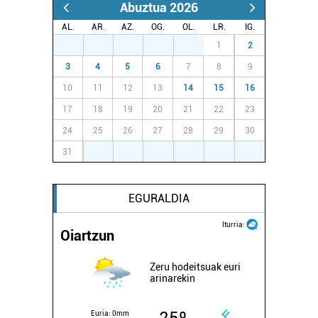
Abuztua 2026
Webgune honek cookie propioak eta hirugarrenen cookie-
AL.
AR.
AZ.
OG.
OL.
LR.
IG.
fitxategiak erabiltzen ditu. Zure esperientzia eta
27
28
29
30
31
1
2
zerbitzuak hobetzeko asmoz, cookie teknologiaz
3
4
5
6
7
8
9
baliatzen gara. Ohar hau onartuz gero, teknologia hori
10
11
12
13
14
15
16
erabiltzeko baimen esplizitua ematen diguzu.
Gehiago
17
18
19
20
21
22
23
irakurri
24
25
26
27
28
29
30
31
1
2
3
4
5
6
EGURALDIA
Iturria:
Oiartzun
Zeru hodeitsuak euri
arinarekin
Euria:
0mm