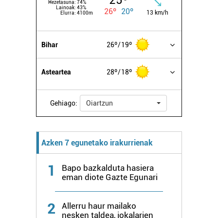
25º
Hezetasuna:
74%
Lainoak:
43%
26º
20º
13 km/h
Elurra:
4100m
Bihar
26º
19º
Asteartea
28º
18º
Gehiago:
Oiartzun
Azken 7 egunetako irakurrienak
1
Bapo bazkalduta hasiera
eman diote Gazte Egunari
2
Allerru haur mailako
nesken taldea, jokalarien