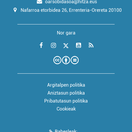
oarsobidasoa@hitza.eus
Nafarroa etorbidea 26, Errenteria-Orereta 20100
Nor gara
Argitalpen politika
Aniztasun politika
Pribatutasun politika
Cookieak
Babesleak: