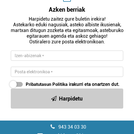
Azken berriak
Harpidetu zaitez gure buletin irekira!
Astekarko eduki nagusiak, asteko albiste ikusienak,
martxan ditugun zozketa eta egitasmoak, asteburuko
egitarauen agenda eta askoz gehiago!
Ostiralero zure posta elektronikoan.
Pribatutasun Politika
irakurri eta onartzen dut.
Harpidetu
943 34 03 30