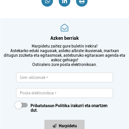
Azken berriak
Harpidetu zaitez gure buletin irekira!
Astekarko eduki nagusiak, asteko albiste ikusienak, martxan
ditugun zozketa eta egitasmoak, asteburuko egitarauen agenda eta
askoz gehiago!
Ostiralero zure posta elektronikoan.
Pribatutasun Politika
irakurri eta onartzen
dut.
Harpidetu