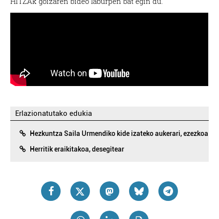
HITZAk goizaren bideo laburpen bat egin du.
Erlazionatutako edukia
Hezkuntza Saila Urmendiko kide izateko aukerari, ezezkoa
Herritik eraikitakoa, desegitear