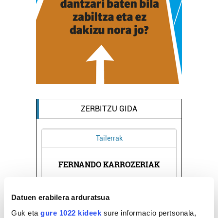
ZERBITZU GIDA
Ostalaritza
RIAK
HAZIA TABERNA
F
Irun
Datuen erabilera arduratsua
Guk eta
gure 1022 kideek
sure informacio pertsonala,