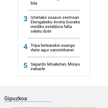
bila
3
Iztietako osasun zentroan
Etengabeko Arreta Guneko
mediku estaldura falta
salatu dute
4
Tripa betearekin esango
diete agur xanistebanei
5
Sagardo lehiaketan, Misiyu
irabazle
Gipuzkoa