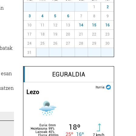
an
27
28
29
30
31
1
2
3
4
5
6
7
8
9
10
11
12
13
14
15
16
17
18
19
20
21
22
23
24
25
26
27
28
29
30
 batak
31
1
2
3
4
5
6
k esan
EGURALDIA
satzen
Iturria:
Lezo
18º
Euria:
0mm
Hezetasuna:
99%
Lainoak:
40%
25º
16º
7 km/h
Elurra:
4500m