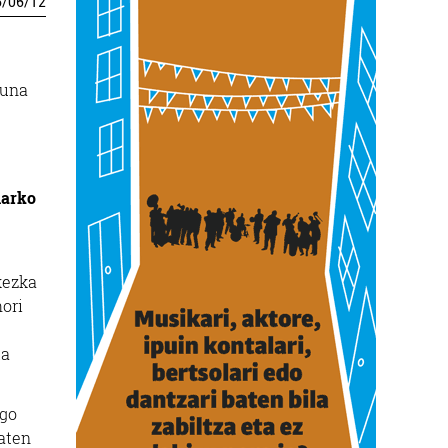
6
/
06
/
12
suna
harko
kezka
hori
ta
ngo
aten