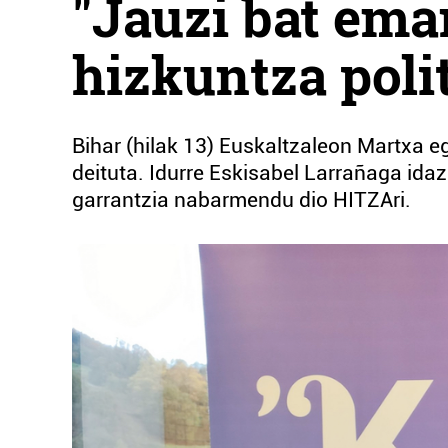
"Jauzi bat ema
hizkuntza poli
Bihar (hilak 13) Euskaltzaleon Martxa e
deituta. Idurre Eskisabel Larrañaga idaz
garrantzia nabarmendu dio HITZAri.