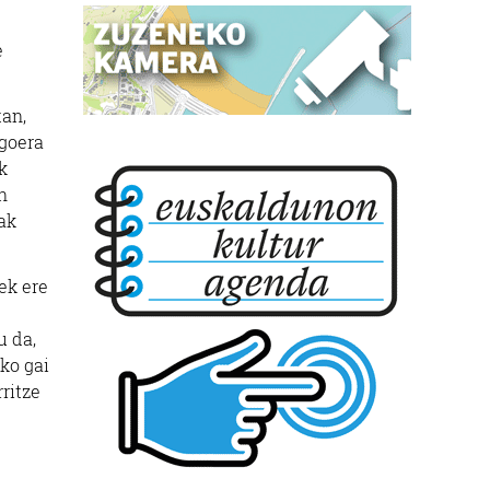
e
tan,
egoera
k
n
iak
ek ere
u da,
ako gai
ritze