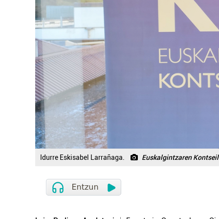
Idurre Eskisabel Larrañaga.
Euskalgintzaren Kontsei