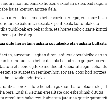
ren ardura hori norbanako hutsen eskuetan uztea, badakigul
abe haize kontran aritzea dela.
azko irtenbideak eman behar zaizkio. Alegia, euskaraz bizi
orretarako baldintza sozialak, politikoak, kulturalak eta
itika publikoak ere behar dira, eta horretarako gizarte kontz
ainean jarriko dugu.
tzia dute herrietan euskara sustatzeko eta euskara bultzat
ldeetan, auzoetan…. egiten diren jarduerek berebiziko garran
a
Osasungintza
zean lurreratua izan behar da, toki bakoitzean gorpuztua iza
FERNANDEZ-
abiatuta eta bere egiteko moldeetatik abiatuta egin behar d
VALDERRAMA EGAÑA
AKTORIA
deetan eta auzoetan sentipen hori sortzea, gogo hori sortzea
HORT
...
gihar soziala indartzeko.
eta
Pasaia
arrantzia berezia dute honetan guztian, baita tokian toki jar
ita bera. Euskal Herrian errealitate oso ezberdinak ditugu
a errealitate bakoitzetik abiatuta jardutea guztiz garrantzi