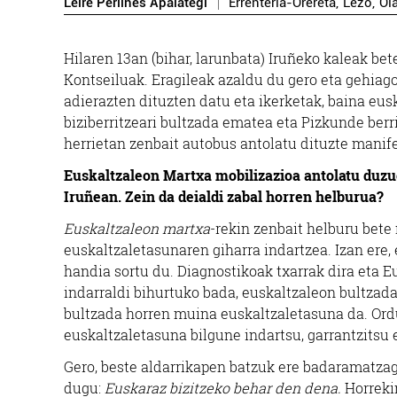
Leire Perlines Apalategi
Errenteria-Orereta
,
Lezo
,
Oi
H
ilaren 13an (bihar, larunbata) Iruñeko kaleak be
Kontseiluak. Eragileak azaldu du gero eta gehiag
adierazten dituzten datu eta ikerketak, baina eus
biziberritzeari bultzada ematea eta Pizkunde berr
herrietan zenbait autobus antolatu dituzte manife
Euskaltzaleon Martxa mobilizazioa antolatu duzu
Iruñean. Zein da deialdi zabal horren helburua?
Euskaltzaleon martxa
-rekin zenbait helburu bete
euskaltzaletasunaren giharra indartzea. Izan ere,
handia sortu du. Diagnostikoak txarrak dira eta Eu
indarraldi bihurtuko bada, euskaltzaleon bultzada
bultzada horren muina euskaltzaletasuna da. Ordu
euskaltzaletasuna bilgune indartsu, garrantzitsu e
Gero, beste aldarrikapen batzuk ere badaramatzag
dugu:
Euskaraz bizitzeko behar den dena.
Horreki