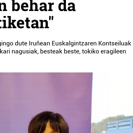
n behar da
tiketan"
gingo dute Iruñean Euskalgintzaren Kontseiluak
kari nagusiak, besteak beste, tokiko eragileen