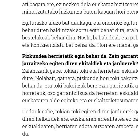
ari bagara ere, ezinezkoa dela euskaraz bizitzea
minorizatutako hizkuntza baten kasuan hori eteng
Egiturazko arazo bat daukagu, eta ondorioz egitur
behar diren baldintzak sortu egin behar dira, eta h
bestelakoak behar dira. Noski, baliabideak eta pol
eta kontzientziatu bat behar da. Hori ere mahai g
Pizkundea herrietatik egin behar da. Zein garran
jarraitzeko egiten diren ekitaldiek eta jarduerek?
Zalantzarik gabe, tokian toki eta herrietan, eskua
Argazkilaritz
dute. Nolabait, gainera, pizkunde hori toki bakoit
behar da, eta toki bakoitzak bere ezaugarrietatik 
BLACK IRUDI F
horretatik, oso garrantzitsua da herrietan, eskual
euskararen alde egiteko eta euskaltzaletasunaren 
Errenteria-Orer
Dudarik gabe, tokian toki egiten diren jarduerek g
diren helburuek ere, euskararen errealitatea ez ba
eskualdearen, herriaren edota auzoaren arabera, et
da.