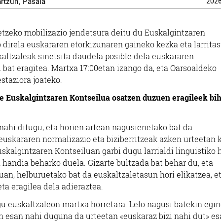
artzun
,
Pasaia
202
tetzeko mobilizazio jendetsura deitu du Euskalgintzaren
o direla euskararen etorkizunaren gaineko kezka eta larrita
kaltzaleak sinetsita daudela posible dela euskararen
i bat eragitea. Martxa 17:00etan izango da, eta Oarsoaldeko
staziora joateko.
e Euskalgintzaren Kontseilua osatzen duzuen eragileek bi
 nahi ditugu, eta horien artean nagusienetako bat da
 euskararen normalizazio eta biziberritzeak azken urteetan 
skalgintzaren Kontseiluan garbi dugu larrialdi linguistiko 
 handia beharko duela. Gizarte bultzada bat behar du, eta
an, helburuetako bat da euskaltzaletasun hori elikatzea, e
ta eragilea dela adieraztea.
u euskaltzaleon martxa horretara. Lelo nagusi batekin egi
n esan nahi duguna da urteetan «euskaraz bizi nahi dut» es