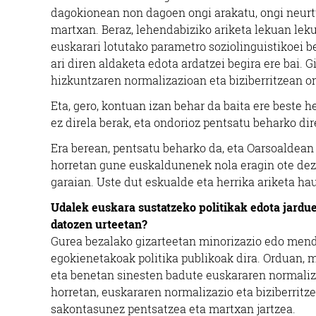
dagokionean non dagoen ongi arakatu, ongi neurtu
martxan. Beraz, lehendabiziko ariketa lekuan leku 
euskarari lotutako parametro soziolinguistikoei be
ari diren aldaketa edota ardatzei begira ere bai. 
hizkuntzaren normalizazioan eta biziberritzean o
Eta, gero, kontuan izan behar da baita ere beste 
ez direla berak, eta ondorioz pentsatu beharko di
Era berean, pentsatu beharko da, eta Oarsoaldean 
horretan gune euskaldunenek nola eragin ote de
garaian. Uste dut eskualde eta herrika ariketa h
Udalek euskara sustatzeko politikak edota jardu
datozen urteetan?
Gurea bezalako gizarteetan minorizazio edo men
egokienetakoak politika publikoak dira. Orduan,
eta benetan sinesten badute euskararen normaliza
horretan, euskararen normalizazio eta biziberritze
sakontasunez pentsatzea eta martxan jartzea.