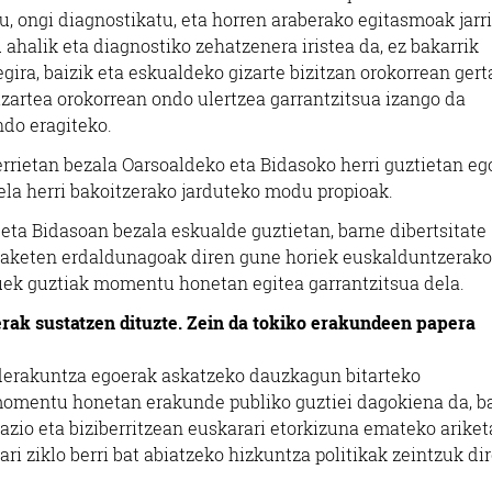
, ongi diagnostikatu, eta horren araberako egitasmoak jarri
ahalik eta diagnostiko zehatzenera iristea da, ez bakarrik
gira, baizik eta eskualdeko gizarte bizitzan orokorrean ger
Gizartea orokorrean ondo ulertzea garrantzitsua izango da
ndo eragiteko.
herrietan bezala Oarsoaldeko eta Bidasoko herri guztietan e
rela herri bakoitzerako jarduteko modu propioak.
eta Bidasoan bezala eskualde guztietan, barne dibertsitate
zaketen erdaldunagoak diren gune horiek euskalduntzerako
auek guztiak momentu honetan egitea garrantzitsua dela.
erak sustatzen dituzte. Zein da tokiko erakundeen papera
derakuntza egoerak askatzeko dauzkagun bitarteko
 momentu honetan erakunde publiko guztiei dagokiena da, b
zio eta biziberritzean euskarari etorkizuna emateko ariket
ari ziklo berri bat abiatzeko hizkuntza politikak zeintzuk di