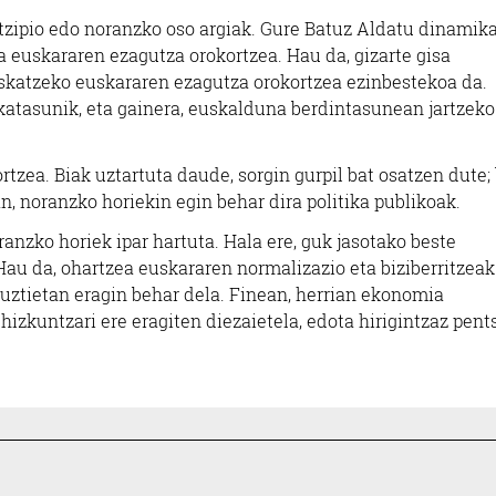
ntzipio edo noranzko oso argiak. Gure Batuz Aldatu dinamik
da euskararen ezagutza orokortzea. Hau da, gizarte gisa
skatzeko euskararen ezagutza orokortzea ezinbestekoa da.
katasunik, eta gainera, euskalduna berdintasunean jartzeko
rtzea. Biak uztartuta daude, sorgin gurpil bat osatzen dute;
an, noranzko horiekin egin behar dira politika publikoak.
anzko horiek ipar hartuta. Hala ere, guk jasotako beste
 Hau da, ohartzea euskararen normalizazio eta biziberritzea
guztietan eragin behar dela. Finean, herrian ekonomia
hizkuntzari ere eragiten diezaietela, edota hirigintzaz pent