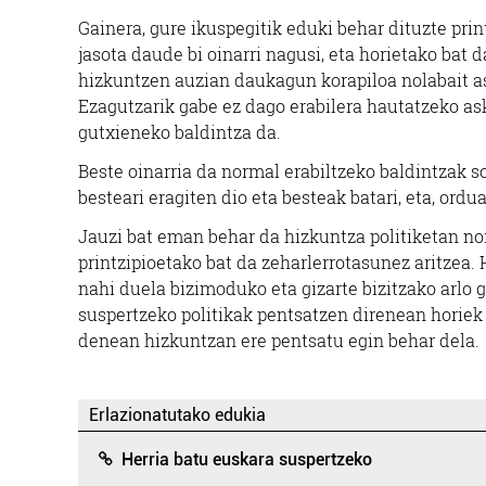
Gainera, gure ikuspegitik eduki behar dituzte pri
jasota daude bi oinarri nagusi, eta horietako bat 
hizkuntzen auzian daukagun korapiloa nolabait a
Ezagutzarik gabe ez dago erabilera hautatzeko as
gutxieneko baldintza da.
Beste oinarria da normal erabiltzeko baldintzak so
besteari eragiten dio eta besteak batari, eta, ordu
Jauzi bat eman behar da hizkuntza politiketan nor
printzipioetako bat da zeharlerrotasunez aritzea.
nahi duela bizimoduko eta gizarte bizitzako arlo 
suspertzeko politikak pentsatzen direnean horiek 
denean hizkuntzan ere pentsatu egin behar dela.
Erlazionatutako edukia
Herria batu euskara suspertzeko