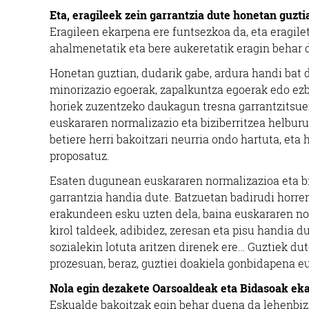
Eta, eragileek zein garrantzia dute honetan guzti
Eragileen ekarpena ere funtsezkoa da, eta eragilet
ahalmenetatik eta bere aukeretatik eragin behar 
Honetan guztian, dudarik gabe, ardura handi bat 
minorizazio egoerak, zapalkuntza egoerak edo ez
horiek zuzentzeko daukagun tresna garrantzitsue
euskararen normalizazio eta biziberritzea helburu
betiere herri bakoitzari neurria ondo hartuta, eta
proposatuz.
Esaten dugunean euskararen normalizazioa eta bizi
garrantzia handia dute. Batzuetan badirudi horren
erakundeen esku uzten dela, baina euskararen norm
kirol taldeek, adibidez, zeresan eta pisu handia d
sozialekin lotuta aritzen direnek ere… Guztiek du
prozesuan, beraz, guztiei doakiela gonbidapena e
Nola egin dezakete Oarsoaldeak eta Bidasoak ek
Eskualde bakoitzak egin behar duena da lehenbizi