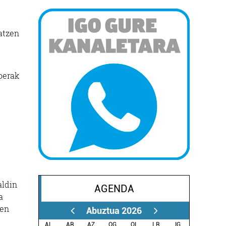
tatzen
goerak
aldin
AGENDA
a
ren
Abuztua 2026
AL.
AR.
AZ.
OG.
OL.
LR.
IG.