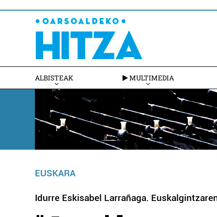
ALBISTEAK
MULTIMEDIA
EUSKARA
Idurre Eskisabel Larrañaga. Euskalgintzaren