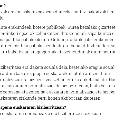
an?
zak ere era askotakoak izan daitezke; hortaz, bakoitzak ber
du.
dute erakundeek, botere publikoek. Gurea bezalako gizartee
berdinkeri egoerak zeharkatzen dituztenetan, zapalkuntza 
na politika publikoak dira. Orduan, dudarik gabe erakundee
 duten politika publiko sendoak jarri behar dituzte indarrea
 herri bakoitzean eragingarriak eta zentzudunak diren neurr
berritzea eraldaketa soziala dela, bestelako eragile sozial
 ardura bakarrik propio euskararekin lotuta aritzen diren
alizazio eta biziberritzea zehar lerroko ariketa bat da. Ha
ute euskararen normalizazio eta biziberritzean, baita bestel
te zeresana eta zeregina euskararen normalizazio eta biziber
uskararen pizkunde berri honen aktibo izan daitezen.
arpena euskararen biziberritzean?
 euskararen normalizazio eta biziberritze prozesuan